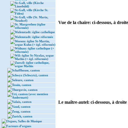
St-Gall, ville (Kirche
Linsebühl)
St-Gall, ville (Kirche St.
Fiden)
St-Gall, ville (St. Maria,
Neudorf)
Vue de la chaire: ci-dessous, à droit
St. Margrethen (église
réformée)
Walenstadt: église catholique
Walenstadt: église réformée
Weesen: église St-Martin,
orgue Kuhn (+ égl. réformée)
Widnau: église catholique (+
réformée)
Wil: église St-Nicolas, orgue
Mathis (+ égl. réformée)
Zuzwil: église catholique,
orgue Mathis
Schaffhouse, canton
Schwyz (Schwytz), canton
Soleure, canton
Tessin, canton
Thurgovie, canton
Uri, canton (avec mention
Andermatt)
Le maître-autel: ci-dessous, à droite
Valais, canton
Vaud, canton
Zoug, canton
Zurich, canton
Orgues, Salles de Musique
Facteurs d’orgues