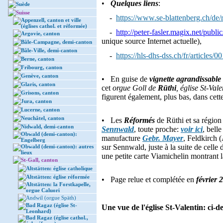
•
Quelques liens
:
Suède
Suisse
-
https://www.se-blattenberg.ch/de/
Appenzell, canton et ville
(églises cathol. et réformée)
-
http://peter-fasler.magix.net/publ
Argovie, canton
unique source Internet actuelle),
Bâle-Campagne, demi-canton
Bâle-Ville, demi-canton
-
https://hls-dhs-dss.ch/fr/articles
Berne, canton
Fribourg, canton
Genève, canton
• En guise de
vignette agrandissable
Glaris, canton
cet
orgue Goll de
Rüthi
, église St-Val
Grisons, canton
figurent également, plus bas, dans cett
Jura, canton
Lucerne, canton
Neuchâtel, canton
• Les
Réformés
de Rüthi et sa région 
Nidwald, demi-canton
Sennwald
, toute proche:
voir ici
, bell
Obwald (demi-canton):
manufacture
Gebr. Mayer
, Feldkirch 
Engelberg
sur Sennwald, juste à la suite de celle
Obwald (demi-canton): autres
lieux
une petite carte Viamichelin montrant 
St-Gall, canton
Altstätten: église catholique
Altstätten: église réformée
• Page relue et complétée en
février 
Altstätten: la Forstkapelle,
orgue Caluori
Andwil (orgue Späth)
Bad Ragaz (église St-
Une vue de l'église St-Valentin: ci-de
Leonhard)
Bad Ragaz (église cathol.,