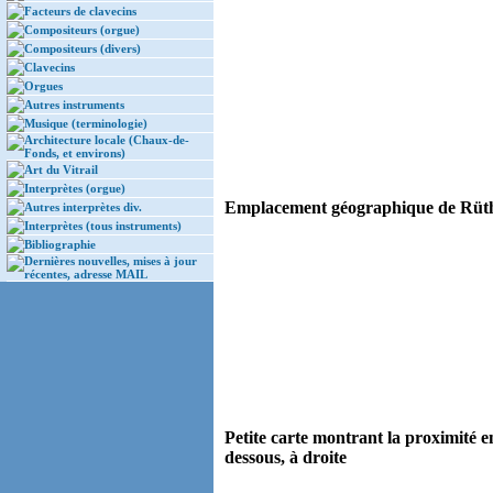
Facteurs de clavecins
Compositeurs (orgue)
Compositeurs (divers)
Clavecins
Orgues
Autres instruments
Musique (terminologie)
Architecture locale (Chaux-de-
Fonds, et environs)
Art du Vitrail
Interprètes (orgue)
Emplacement géographique de Rüthi:
Autres interprètes div.
Interprètes (tous instruments)
Bibliographie
Dernières nouvelles, mises à jour
récentes, adresse MAIL
Petite carte montrant la proximité e
dessous, à droite