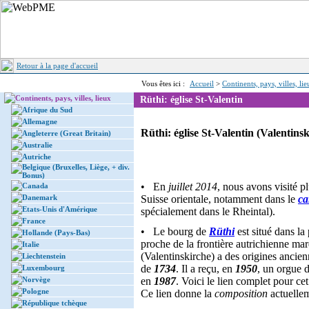
Retour à la page d'accueil
Vous êtes ici :
Accueil
>
Continents, pays, villes, li
Continents, pays, villes, lieux
Rüthi: église St-Valentin
Afrique du Sud
Allemagne
Rüthi: église St-Valentin (Valentins
Angleterre (Great Britain)
Australie
Autriche
Belgique (Bruxelles, Liège, + div.
Bonus)
• En
juillet 2014
, nous avons visité pl
Canada
Danemark
Suisse orientale, notamment dans le
ca
Etats-Unis d'Amérique
spécialement dans le Rheintal).
France
• Le bourg de
Rüthi
est situé dans la
Hollande (Pays-Bas)
proche de la frontière autrichienne ma
Italie
(Valentinskirche) a des origines ancien
Liechtenstein
de
1734
. Il a reçu, en
1950
, un orgue 
Luxembourg
Norvège
en
1987
. Voici le lien complet pour ce
Pologne
Ce lien donne la
composition
actuellem
République tchèque