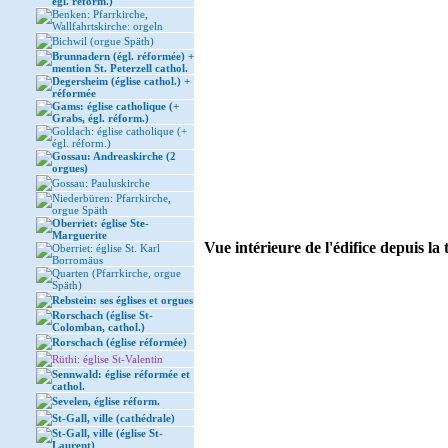
égl. réform.)
Benken: Pfarrkirche,
Wallfahrtskirche: orgeln
Bichwil (orgue Späth)
Brunnadern (égl. réformée) +
mention St. Peterzell cathol.
Degersheim (église cathol.) +
réformée
Gams: église catholique (+
Grabs, égl. réform.)
Goldach: église catholique (+
égl. réform.)
Gossau: Andreaskirche (2
orgues)
Gossau: Pauluskirche
Niederbüren: Pfarrkirche,
orgue Späth
Oberriet: église Ste-
Marguerite
Vue intérieure de l'édifice depuis la 
Oberriet: église St. Karl
Borromäus
Quarten (Pfarrkirche, orgue
Späth)
Rebstein: ses églises et orgues
Rorschach (église St-
Colomban, cathol.)
Rorschach (église réformée)
Rüthi: église St-Valentin
Sennwald: église réformée et
cathol.
Sevelen, église réform.
St-Gall, ville (cathédrale)
St-Gall, ville (église St-
Laurent)