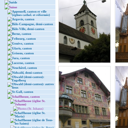
Suède
Suisse
Appenzell, canton et ville
(églises cathol. et réformée)
Argovie, canton
Bâle-Campagne, demi-canton
Bâle-Ville, demi-canton
Berne, canton
Fribourg, canton
Genève, canton
Glaris, canton
Grisons, canton
Jura, canton
Lucerne, canton
Neuchâtel, canton
Nidwald, demi-canton
Obwald (demi-canton):
Engelberg
Obwald (demi-canton): autres
lieux
St-Gall, canton
Schaffhouse, canton
Schaffhouse (église St.
Johann)
Photos (St. Johann)
Schaffhouse (église St.
Maria)
Schaffhouse (église de Tous-
les-Saints)
Schaffhouse (église St.-Peter)