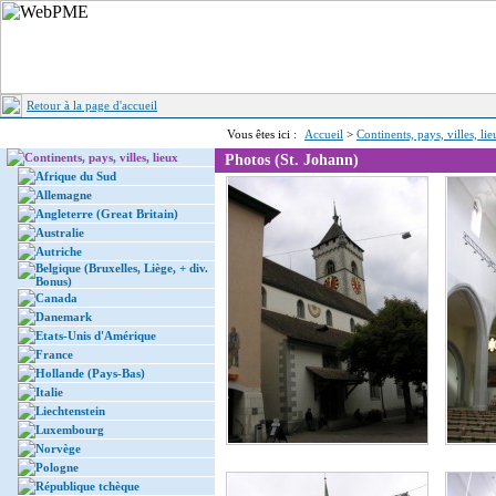
Retour à la page d'accueil
Vous êtes ici :
Accueil
>
Continents, pays, villes, li
Continents, pays, villes, lieux
Photos (St. Johann)
Afrique du Sud
Allemagne
Angleterre (Great Britain)
Australie
Autriche
Belgique (Bruxelles, Liège, + div.
Bonus)
Canada
Danemark
Etats-Unis d'Amérique
France
Hollande (Pays-Bas)
Italie
Liechtenstein
Luxembourg
Norvège
Pologne
République tchèque