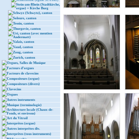
Stein-am-Rhein (Stadtkirche,
orgue) + Kirche Burg
Schwyz (Schwytz), canton
Soleure, canton
Tessin, canton
Thurgovie, canton
Uri, canton (avec mention
Andermatt)
Valais, canton
Vaud, canton
Zoug, canton
Zurich, canton
Orgues, Salles de Musique
Facteurs d’orgues
Facteurs de clavecins
Compositeurs (orgue)
Compositeurs (divers)
Clavecins
Orgues
Autres instruments
Musique (terminologie)
Architecture locale (Chaux-de-
Fonds, et environs)
Art du Vitrail
Interprètes (orgue)
Autres interprètes div.
Interprètes (tous instruments)