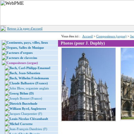
Retour à la page d'accueil
Vous êtes ici :
Accueil
>
Compositeurs (orgue)
>
Ja
Continents, pays, villes, lieux
Photos (pour J. Duphly)
Orgues, Salles de Musique
Facteurs d’orgues
Facteurs de clavecins
Compositeurs (orgue)
Bach, Carl-Philipp-Emanuel
Bach, Jean-Sébastien
Bach, Wilhelm Friedemann
Claude Balbastre (France)
John Blow, organiste anglais
Georg Böhm (D)
Joseph Bonnet (France)
Dietrich Buxtehude
William Byrd, Angleterre
Jacques Charpentier (F)
Louis-Nicolas Clérambault
Michel Corrette
Jean-François Dandrieu (F)