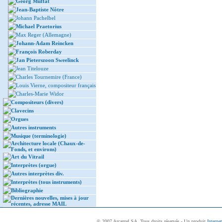
Georg Muffat
Jean-Baptiste Nôtre
Johann Pachelbel
Michael Praetorius
Max Reger (Allemagne)
Johann-Adam Reincken
François Roberday
Jan Pieterszoon Sweelinck
Jean Titelouze
Charles Tournemire (France)
Louis Vierne, compositeur français
Charles-Marie Widor
Compositeurs (divers)
Clavecins
Orgues
Autres instruments
Musique (terminologie)
Architecture locale (Chaux-de-
Fonds, et environs)
Art du Vitrail
Interprètes (orgue)
Autres interprètes div.
Interprètes (tous instruments)
Bibliographie
Dernières nouvelles, mises à jour
récentes, adresse MAIL
© 2007 Arcantel SA. Tous droits réservés - Un produit
Interne