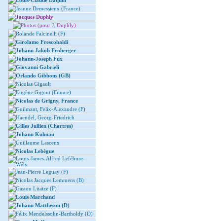
Louis-Claude Daquin
Jeanne Demessieux (France)
Jacques Duphly
Photos (pour J. Duphly)
Rolande Falcinelli (F)
Girolamo Frescobaldi
Johann Jakob Froberger
Johann-Joseph Fux
Giovanni Gabrieli
Orlando Gibbons (GB)
Nicolas Gigault
Eugène Gigout (France)
Nicolas de Grigny, France
Guilmant, Felix-Alexandre (F)
Haendel, Georg-Friedrich
Gilles Jullien (Chartres)
Johann Kuhnau
Guillaume Lasceux
Nicolas Lebègue
Louis-James-Alfred Lefébure-
Wély
Jean-Pierre Leguay (F)
Nicolas Jacques Lemmens (B)
Gaston Litaize (F)
Louis Marchand
Johann Mattheson (D)
Félix Mendelssohn-Bartholdy (D)