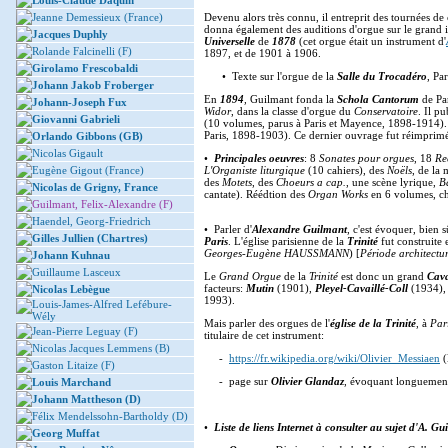
Louis-Claude Daquin
Jeanne Demessieux (France)
Devenu alors très connu, il entreprit des tournées d
donna également des auditions d'orgue sur le grand 
Jacques Duphly
Universelle
de
1878
(cet orgue était un instrument d'
Rolande Falcinelli (F)
1897, et de 1901 à 1906.
Girolamo Frescobaldi
• Texte sur l'orgue de la
Salle du Trocadéro
, Pa
Johann Jakob Froberger
En
1894
,
Guilmant fonda la
Schola Cantorum
de Par
Johann-Joseph Fux
Widor
, dans la classe d'orgue du
Conservatoire
. Il pu
Giovanni Gabrieli
(10 volumes, parus à Paris et Mayence, 1898-1914).
Paris, 1898-1903). Ce dernier ouvrage fut réimpri
Orlando Gibbons (GB)
Nicolas Gigault
•
Principales oeuvres
: 8
Sonates pour orgues
, 18
Re
Eugène Gigout (France)
L'Organiste liturgique
(10 cahiers), des
Noëls
, de la
des
Motets
, des
Choeurs a cap.
, une scène lyrique,
B
Nicolas de Grigny, France
cantate). Réédtion des
Organ Works
en 6 volumes, ch
Guilmant, Felix-Alexandre (F)
Haendel, Georg-Friedrich
• Parler d'
Alexandre Guilmant
, c'est évoquer, bien s
Gilles Jullien (Chartres)
Paris
. L'église parisienne de la
Trinité
fut construite 
Georges-Eugène HAUSSMANN
) [
Période architectu
Johann Kuhnau
Guillaume Lasceux
Le
Grand Orgue
de la
Trinité
est donc un grand
Cava
facteurs:
Mutin
(1901),
Pleyel-Cavaillé-Coll
(1934)
Nicolas Lebègue
1993).
Louis-James-Alfred Lefébure-
Wély
Mais parler des orgues de l'
église de la Trinité
, à
Par
Jean-Pierre Leguay (F)
titulaire de cet instrument:
Nicolas Jacques Lemmens (B)
-
https://fr.wikipedia.org/wiki/Olivier_Messiaen
(
Gaston Litaize (F)
- page sur
Olivier Glandaz
, évoquant longueme
Louis Marchand
Johann Mattheson (D)
Félix Mendelssohn-Bartholdy (D)
•
Liste de liens Internet à consulter au sujet d'A. Gu
Georg Muffat