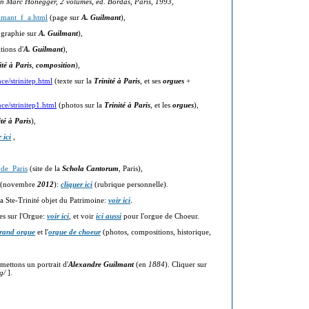
on Marc Honegger, 2 volumes, éd. Bordas, Paris, 1993
,
ilmant_f_a.html
(page sur
A. Guilmant
),
graphie sur
A. Guilmant
),
ions d'
A. Guilmant
),
ité à Paris
,
composition
),
e/strinitep.html
(texte sur la
Trinité à Paris
, et ses
orgues
+
e/strinitep1.html
(photos sur la
Trinité à Paris
, et les
orgues
),
ité à Paris
),
 ici
,
_de_Paris
(site de la
Schola Cantorum
, Paris),
(novembre
2012
):
cliquer ici
(rubrique personnelle).
La Ste-Trinité objet du Patrimoine:
voir ici
.
s sur l'Orgue:
voir ici
, et voir
ici aussi
pour l'orgue de Choeur.
rand orgue
et l'
orgue de choeur
(photos, compositions, historique,
mettons un portrait d'
Alexandre Guilmant
(en
1884
). Cliquer sur
g/
].