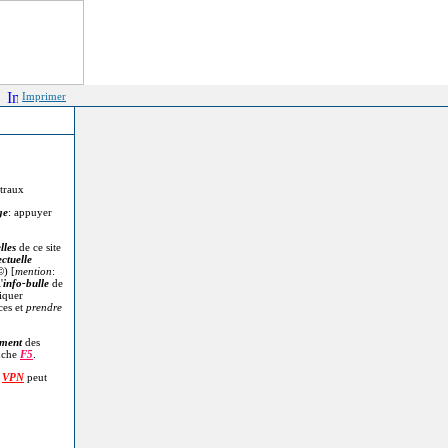
Imprimer
itraux
ge
: appuyer
lles
de ce site
ectuelle
©
) [
mention
:
'
info-bulle
de
diquer
ces et
prendre
.
ment
des
uche
F5
.
n
VPN
peut