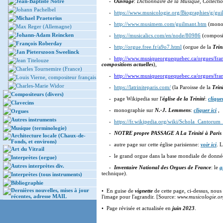
Jean-Baptiste Nôtre
-
Ouvrage
:
Dictionnaire de la Musique, Collecti
Johann Pachelbel
-
https://www.musicologie.org/Biographies/g/gu
Michael Praetorius
-
http://www.musimem.com/guilmant.htm
(mono
Max Reger (Allemagne)
Johann-Adam Reincken
-
https://musicalics.com/en/node/80986
(composit
François Roberday
-
http://orgue.free.fr/a9o7.html
(orgue de la
Trin
Jan Pieterszoon Sweelinck
-
http://www.musiqueorguequebec.ca/orgues/franc
Jean Titelouze
compositions actuelles
),
Charles Tournemire (France)
-
http://www.musiqueorguequebec.ca/orgues/franc
Louis Vierne, compositeur français
Charles-Marie Widor
-
https://latriniteparis.com/
(la Paroisse de la
Trin
Compositeurs (divers)
- page Wikipedia sur l'
église de la Trinité
:
cliquer
Clavecins
- monographie sur
N.-J. Lemmens
:
cliquer ici
,
Orgues
Autres instruments
-
https://fr.wikipedia.org/wiki/Schola_Cantorum
Musique (terminologie)
-
NOTRE propre PASSAGE A La Trinité à Paris
Architecture locale (Chaux-de-
Fonds, et environs)
- autre page sur cette église parisienne:
voir ici
. 
Art du Vitrail
- le grand orgue dans la base mondiale de donnée
Interprètes (orgue)
Autres interprètes div.
-
Inventaire National des Orgues de France
: le
g
technique).
Interprètes (tous instruments)
Bibliographie
Dernières nouvelles, mises à jour
• En guise de
vignette
de cette page, ci-dessus, nous 
récentes, adresse MAIL
l'image pour l'agrandir. [Source:
www.musicologie.or
• Page révisée et actualisée en
juin 2023
.