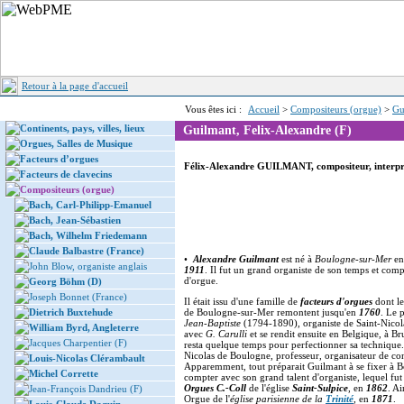
Retour à la page d'accueil
Vous êtes ici :
Accueil
>
Compositeurs (orgue)
>
Gu
Continents, pays, villes, lieux
Guilmant, Felix-Alexandre (F)
Orgues, Salles de Musique
Facteurs d’orgues
Félix-Alexandre GUILMANT, compositeur, interprè
Facteurs de clavecins
Compositeurs (orgue)
Bach, Carl-Philipp-Emanuel
Bach, Jean-Sébastien
Bach, Wilhelm Friedemann
Claude Balbastre (France)
•
Alexandre Guilmant
est né à
Boulogne-sur-Mer
e
John Blow, organiste anglais
1911
. Il fut un grand organiste de son temps et co
d'orgue.
Georg Böhm (D)
Joseph Bonnet (France)
Il était issu d'une famille de
facteurs d'orgues
dont le
Dietrich Buxtehude
de Boulogne-sur-Mer remontent jusqu'en
1760
. Le 
Jean-Baptiste
(1794-1890), organiste de Saint-Nicola
William Byrd, Angleterre
avec
G. Carulli
et se rendit ensuite en Belgique, à Br
Jacques Charpentier (F)
resta quelque temps pour perfectionner sa technique. 
Nicolas de Boulogne, professeur, organisateur de co
Louis-Nicolas Clérambault
Apparemment, tout préparait Guilmant à se fixer à Bou
Michel Corrette
compter avec son grand talent d'organiste, lequel fu
Orgues C.-Coll
de l'église
Saint-Sulpice
, en
1862
. Ai
Jean-François Dandrieu (F)
Orgue de l'
église parisienne de la
Trinité
, en
1871
.