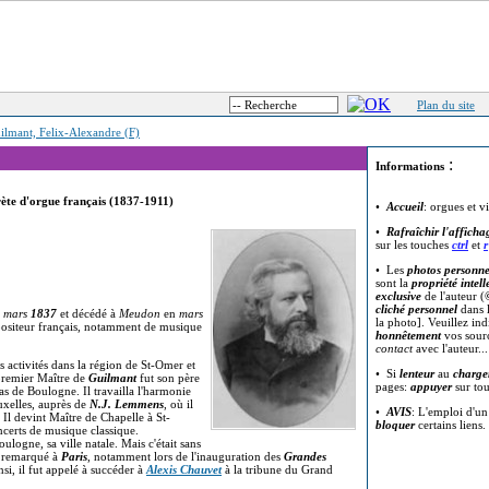
Plan du site
ilmant, Felix-Alexandre (F)
:
Informations
te d'orgue français (1837-1911)
•
Accueil
: orgues et v
•
Rafraîchir l'afficha
sur les touches
ctrl
et
r
• Les
photos personne
sont la
propriété intell
exclusive
de l'auteur (
cliché personnel
dans l
n
mars
1837
et décédé à
Meudon
en
mars
la photo]. Veuillez in
mpositeur français, notamment de musique
honnêtement
vos sour
contact
avec l'auteur..
s activités dans la région de St-Omer et
• Si
lenteur
au
charge
premier Maître de
Guilmant
fut son père
pages:
appuyer
sur to
s de Boulogne. Il travailla l'harmonie
uxelles, auprès de
N.J. Lemmens
, où il
•
AVIS
: L'emploi d'u
Il devint Maître de Chapelle à St-
bloquer
certains liens.
ncerts de musique classique.
logne, sa ville natale. Mais c'était sans
t remarqué à
Paris
, notamment lors de l'inauguration des
Grandes
nsi, il fut appelé à succéder à
Alexis Chauvet
à la tribune du Grand