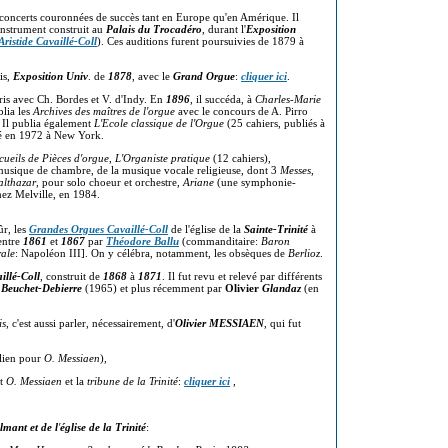
e concerts couronnées de succès tant en Europe qu'en Amérique. Il
instrument construit au
Palais du Trocadéro
, durant l'
Exposition
Aristide Cavaillé-Coll
). Ces auditions furent poursuivies de 1879 à
ris,
Exposition Univ
. de
1878
, avec le
Grand Orgue
:
cliquer ici
.
is avec Ch. Bordes et V. d'Indy. En
1896
, il succéda, à
Charles-Marie
blia les
Archives des maîtres de l'orgue
avec le concours de A. Pirro
 Il publia également
L'Ecole classique de l'Orgue
(25 cahiers, publiés à
mé en 1972 à New York.
cueils de Pièces d'orgue
,
L'Organiste pratique
(12 cahiers),
 musique de chambre, de la musique vocale religieuse, dont 3
Messes
,
althazar
, pour solo choeur et orchestre,
Ariane
(une symphonie-
ez Melville, en 1984.
ûr, les
Grandes Orgues Cavaillé-Coll
de l'église de la
Sainte-Trinité
à
entre
1861
et
1867
par
Théodore Ballu
(commanditaire:
Baron
rale
: Napoléon III]. On y célébra, notamment, les obsèques de
Berlioz
.
illé-Coll
, construit de
1868
à
1871
. Il fut revu et relevé par différents
,
Beuchet-Debierre
(1965) et plus récemment par
Olivier
Glandaz
(en
is
, c'est aussi parler, nécessairement, d'
Olivier MESSIAEN
, qui fut
lien pour
O. Messiaen
),
nt
O. Messiaen
et la
tribune de la Trinité
:
cliquer ici
,
ilmant et de l
'
église de la Trinité
: