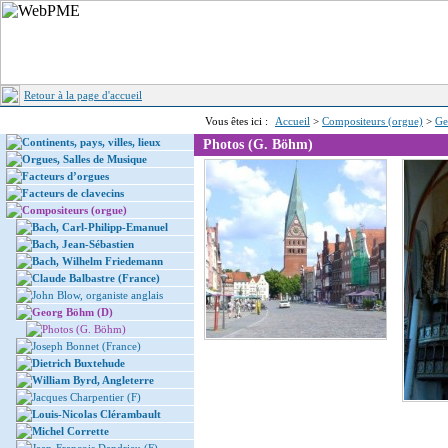
Retour à la page d'accueil
Vous êtes ici :
Accueil
>
Compositeurs (orgue)
>
Ge
Continents, pays, villes, lieux
Photos (G. Böhm)
Orgues, Salles de Musique
Facteurs d’orgues
Facteurs de clavecins
Compositeurs (orgue)
Bach, Carl-Philipp-Emanuel
Bach, Jean-Sébastien
Bach, Wilhelm Friedemann
Claude Balbastre (France)
John Blow, organiste anglais
Georg Böhm (D)
Photos (G. Böhm)
Joseph Bonnet (France)
Dietrich Buxtehude
William Byrd, Angleterre
Jacques Charpentier (F)
Louis-Nicolas Clérambault
Michel Corrette