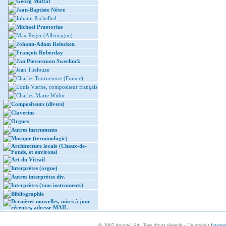
Georg Muffat
Jean-Baptiste Nôtre
Johann Pachelbel
Michael Praetorius
Max Reger (Allemagne)
Johann-Adam Reincken
François Roberday
Jan Pieterszoon Sweelinck
Jean Titelouze
Charles Tournemire (France)
Louis Vierne, compositeur français
Charles-Marie Widor
Compositeurs (divers)
Clavecins
Orgues
Autres instruments
Musique (terminologie)
Architecture locale (Chaux-de-
Fonds, et environs)
Art du Vitrail
Interprètes (orgue)
Autres interprètes div.
Interprètes (tous instruments)
Bibliographie
Dernières nouvelles, mises à jour
récentes, adresse MAIL
© 2007 Arcantel SA. Tous droits réservés - Un produit
Interne