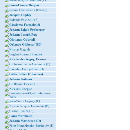
Jean-François Dandrieu (F)
Louis-Claude Daquin
Jeanne Demessieux (France)
Jacques Duphly
Rolande Falcinelli (F)
Girolamo Frescobaldi
Johann Jakob Froberger
Johann-Joseph Fux
Giovanni Gabrieli
Orlando Gibbons (GB)
Nicolas Gigault
Eugène Gigout (France)
Nicolas de Grigny, France
Guilmant, Felix-Alexandre (F)
Haendel, Georg-Friedrich
Gilles Jullien (Chartres)
Johann Kuhnau
Guillaume Lasceux
Nicolas Lebègue
Louis-James-Alfred Lefébure-
Wély
Jean-Pierre Leguay (F)
Nicolas Jacques Lemmens (B)
Gaston Litaize (F)
Louis Marchand
Johann Mattheson (D)
Félix Mendelssohn-Bartholdy (D)