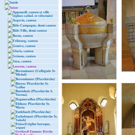
Suède
Suisse
Appenzell, canton et ville
(églises cathol. et réformée)
Argovie, canton
Bâle-Campagne, demi-canton
Bâle-Ville, demi-canton
Berne, canton
Fribourg, canton
Genève, canton
Glaris, canton
Grisons, canton
Jura, canton
Lucerne, canton
Beromünster (Collégiale St-
Michel)
Beromünster (Pfarrkirche)
Büron: Pfarrkirche St.
Gallus
Buttisholz (Pfarrkirche S.
Verena)
Dagmersellen (Pfarrkirche)
Ebikon: Pfarrkirche St.
Maria
Entlebuch (Pfarrkirche)
Escholzmatt (Pfarrkirche St.
Jakob)
Ettiswil (église baroque,
orgue)
Gerliswil-Emmen: Kirche