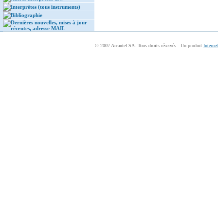
Interprètes (tous instruments)
Bibliographie
Dernières nouvelles, mises à jour
récentes, adresse MAIL
© 2007 Arcantel SA. Tous droits réservés - Un produit
Interne