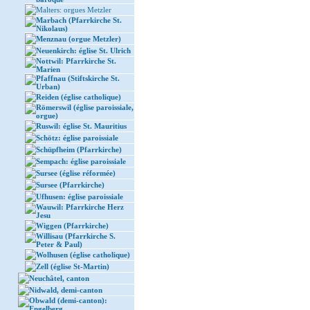
Malters: orgues Metzler
Marbach (Pfarrkirche St.
Nikolaus)
Menznau (orgue Metzler)
Neuenkirch: église St. Ulrich
Nottwil: Pfarrkirche St.
Marien
Pfaffnau (Stiftskirche St.
Urban)
Reiden (église catholique)
Römerswil (église paroissiale,
orgue)
Ruswil: église St. Mauritius
Schötz: église paroissiale
Schüpfheim (Pfarrkirche)
Sempach: église paroissiale
Sursee (église réformée)
Sursee (Pfarrkirche)
Ufhusen: église paroissiale
Wauwil: Pfarrkirche Herz
Jesu
Wiggen (Pfarrkirche)
Willisau (Pfarrkirche S.
Peter & Paul)
Wolhusen (église catholique)
Zell (église St-Martin)
Neuchâtel, canton
Nidwald, demi-canton
Obwald (demi-canton):
Engelberg