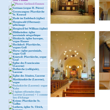
Heil. Familie
Photos: Gerliswil-Emmen
Gettnau (orgue H. Pürro)
Grosswangen: Pfarrkirche
St. Konrad
Hasle im Entlebuch (église)
Hergiswald (Obernau):
pèlerinage
Hergiswil bei Willisau (église)
Hildisrieden: église
paroissiale néogothique
Hitzkirch: église baroque,
orgue Hauser
Hochdorf: Pfarrkirche,
orgues Goll
Horw: église paroissiale,
orgue Goll
Knutwil: Pfarrkirche, orgue
Graf
Eglise des Franciscains
(Lucerne)
Hofkirche (collégiale),
Lucerne
Eglise des Jésuites, Lucerne
Matthäuskirche (Lucerne),
orgue
Pauluskirche (Lucerne): orgue
Kuhn
3 églises réformées dans
Lucerne (Lucerne) + 1 comme
lieu d'échange
Kriens: Pfarrkirche St.
Gallus
Luthern, église St. Ulrich,
baroque