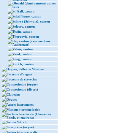
Obwald (demi-canton): autres
lieux
St-Gall, canton
Schaffhouse, canton
Schwyz (Schwytz), canton
Soleure, canton
Tessin, canton
Thurgovie, canton
Uri, canton (avec mention
Andermatt)
Valais, canton
Vaud, canton
Zoug, canton
Zurich, canton
Orgues, Salles de Musique
Facteurs d’orgues
Facteurs de clavecins
Compositeurs (orgue)
Compositeurs (divers)
Clavecins
Orgues
Autres instruments
Musique (terminologie)
Architecture locale (Chaux-de-
Fonds, et environs)
Art du Vitrail
Interprètes (orgue)
Autres interprètes div.