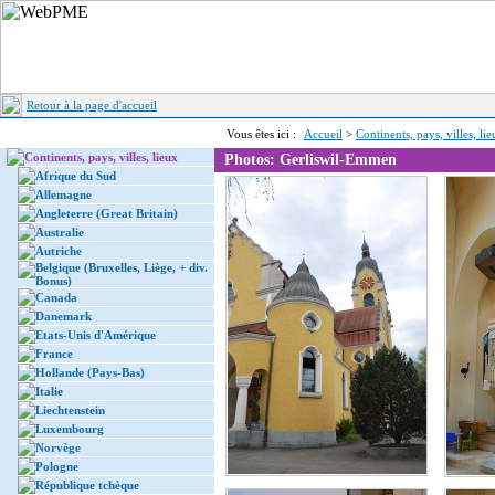
Retour à la page d'accueil
Vous êtes ici :
Accueil
>
Continents, pays, villes, li
Continents, pays, villes, lieux
Photos: Gerliswil-Emmen
Afrique du Sud
Allemagne
Angleterre (Great Britain)
Australie
Autriche
Belgique (Bruxelles, Liège, + div.
Bonus)
Canada
Danemark
Etats-Unis d'Amérique
France
Hollande (Pays-Bas)
Italie
Liechtenstein
Luxembourg
Norvège
Pologne
République tchèque