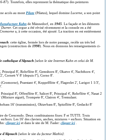
86-87
). Toutefois, elles reprennent la thématique des peintures
onne accès au mont
Pilate
(Pilatus), lequel domine
Lucerne
, a son point
Manufacture Kuhn
de Männedorf, en
1945
. La façade et les éléments
 Durrer
. Cet orgue a été révisé récemment et la console en a été
Cromorne
a, à cette occasion, été ajouté. La traction en est entièrement
pnach
: cette église, fermée lors de notre passage, recèle un très bel
ngen (construction de
1998
). Nous en donnons les renseignements ci-
le catholique d
'
Alpnach
[selon le site Internet Kuhn et celui de M.
, Prinzipal 8', Rohrflöte 8', Gemshorn 8', Okatve 4', Nachthorn 4',
', Cornett V 8' (depuis f°), Corno 8'.
Cromorne), Praestant 4', Koppelflöte 4', Flageolet 2', Larigot 1 1/3',
8'.
 Prinzipal 8', Offenflöte 8', Salicet 8', Prinzipal 4', Rohrflöte 4', Nasat 2
3' (Mixture aiguë), Trompete 8', Clairon 4', Tremulant.
chobass 16' (transmission), Oktavbass 8', Spitzflöte 8', Gedackt 8'
Registre de Crescendo. Deux combinaisons fixes: F et TUTTI. Trois
n/hors. Les 16' des claviers, anches, mixtures = en/hors. Situation en
uhn:
cliquer ici
et dans le site de M. Fasler:
cliquer ici
.
e d
'
Alpnach
[selon le site du facteur Mathis]
: