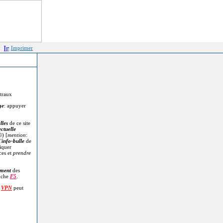
Imprimer
itraux
ge
: appuyer
lles
de ce site
ectuelle
©
) [
mention
:
'
info-bulle
de
diquer
ces et
prendre
.
ment
des
uche
F5
.
n
VPN
peut