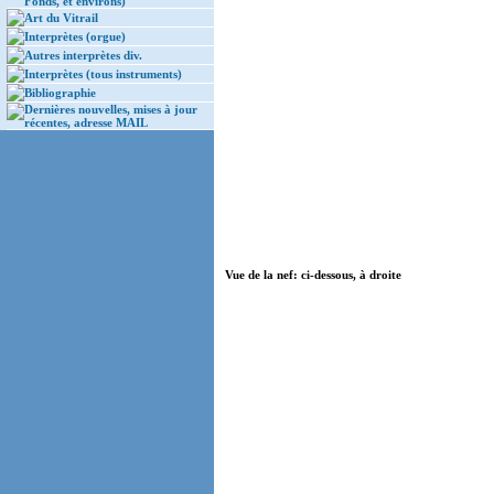
Fonds, et environs)
Art du Vitrail
Interprètes (orgue)
Autres interprètes div.
Interprètes (tous instruments)
Bibliographie
Dernières nouvelles, mises à jour
récentes, adresse MAIL
Vue de la nef: ci-dessous, à droite