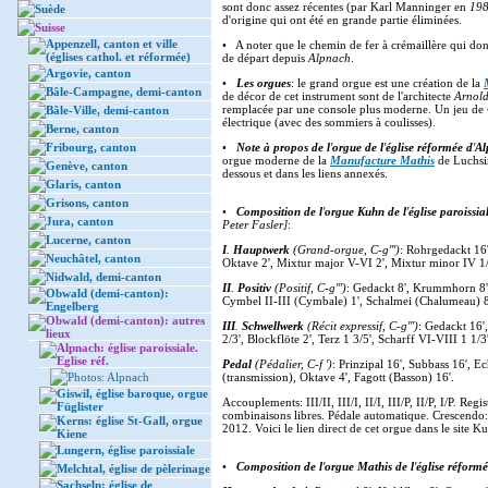
sont donc assez récentes (par Karl Manninger en
19
Suède
d'origine qui ont été en grande partie éliminées.
Suisse
Appenzell, canton et ville
• A noter que le chemin de fer à crémaillère qui d
(églises cathol. et réformée)
de départ depuis
Alpnach
.
Argovie, canton
•
Les orgues
: le grand orgue est une création de la
Bâle-Campagne, demi-canton
de décor de cet instrument sont de l'architecte
Arnold
remplacée par une console plus moderne. Un jeu de
Bâle-Ville, demi-canton
électrique (avec des sommiers à coulisses).
Berne, canton
Fribourg, canton
•
Note à propos de l
'
orgue de l
'
église réformée d
'
Al
orgue moderne de la
Manufacture Mathis
de Luchsi
Genève, canton
dessous et dans les liens annexés.
Glaris, canton
Grisons, canton
•
Composition de l
'
orgue Kuhn de l
'
église paroissia
Jura, canton
Peter Fasler]
:
Lucerne, canton
I
.
Hauptwerk
(Grand-orgue, C-g''')
: Rohrgedackt 16'
Neuchâtel, canton
Oktave 2', Mixtur major V-VI 2', Mixtur minor IV 1/2
Nidwald, demi-canton
II
.
Positiv
(Positif, C-g''')
: Gedackt 8', Krummhorn 8' (
Obwald (demi-canton):
Cymbel II-III (Cymbale) 1', Schalmei (Chalumeau) 
Engelberg
Obwald (demi-canton): autres
III
.
Schwellwerk
(Récit expressif, C-g''')
: Gedackt 16',
lieux
2/3', Blockflöte 2', Terz 1 3/5', Scharff VI-VIII 1 1/
Alpnach: église paroissiale.
Eglise réf.
Pedal
(Pédalier, C-f ')
: Prinzipal 16', Subbass 16', E
Photos: Alpnach
(transmission), Oktave 4', Fagott (Basson) 16'.
Giswil, église baroque, orgue
Accouplements: III/II, III/I, II/I, III/P, II/P, I/P. 
Füglister
combinaisons libres. Pédale automatique. Crescendo: e
Kerns: église St-Gall, orgue
2012. Voici le lien direct de cet orgue dans le site K
Kiene
Lungern, église paroissiale
•
Composition de l
'
orgue Mathis de l
'
église réformé
Melchtal, église de pèlerinage
Sachseln: église de