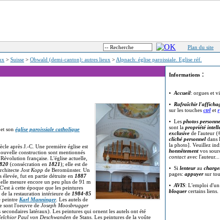
Plan du site
eux
>
Suisse
>
Obwald (demi-canton): autres lieux
>
Alpnach: église paroissiale. Eglise réf.
:
Informations
•
Accueil
: orgues et v
•
Rafraîchir l'afficha
sur les touches
ctrl
et
r
• Les
photos personne
sont la
propriété intell
et son
église paroissiale catholique
exclusive
de l'auteur (
cliché personnel
dans l
la photo]. Veuillez in
cle après J.-C. Une première église est
honnêtement
vos sour
nouvelle construction sont mentionnés
contact
avec l'auteur..
 Révolution française. L'église actuelle,
820
(consécration en
1821
); elle est de
• Si
lenteur
au
charge
architecte
Jost Kopp
de Beromünster. Un
pages:
appuyer
sur to
ès élevée, fut en partie détruite en
1887
uelle mesure encore un peu plus de 91 m
•
AVIS
: L'emploi d'u
 C'est à cette époque que les peintures
bloquer
certains liens.
s de la restauration intérieure de
1984-85
e peintre
Karl Manninger
. Les autels de
ire sont l'oeuvre de
Joseph Moosbrugger
 secondaires latéraux). Les peintures qui ornent les autels ont été
elchior Paul von Deschwanden
de Stans. Les peintures de la voûte