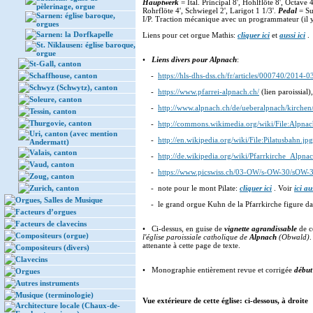
Hauptwerk
= Ital. Principal 8', Hohlflöte 8', Octave
pèlerinage, orgue
Rohrflöte 4', Schwiegel 2', Larigot 1 1/3'.
Pedal
= Sub
Sarnen: église baroque,
I/P. Traction mécanique avec un programmateur (il y
orgues
Sarnen: la Dorfkapelle
Liens pour cet orgue Mathis:
cliquer ici
et
aussi ici
.
St. Niklausen: église baroque,
orgue
•
Liens divers pour Alpnach
:
St-Gall, canton
Schaffhouse, canton
-
https://hls-dhs-dss.ch/fr/articles/000740/2014-0
Schwyz (Schwytz), canton
-
https://www.pfarrei-alpnach.ch/
(lien paroissial),
Soleure, canton
-
http://www.alpnach.ch/de/ueberalpnach/kirchen/
Tessin, canton
Thurgovie, canton
-
http://commons.wikimedia.org/wiki/File:Alpnac
Uri, canton (avec mention
-
http://en.wikipedia.org/wiki/File:Pilatusbahn.jpg
Andermatt)
Valais, canton
-
http://de.wikipedia.org/wiki/Pfarrkirche_Alpna
Vaud, canton
-
https://www.picswiss.ch/03-OW/s-OW-30/sOW-
Zoug, canton
Zurich, canton
- note pour le mont Pilate:
cliquer ici
. Voir
ici au
Orgues, Salles de Musique
- le grand orgue Kuhn de la Pfarrkirche figure da
Facteurs d’orgues
Facteurs de clavecins
• Ci-dessus, en guise de
vignette agrandissable
de c
Compositeurs (orgue)
l'église paroissiale catholique de
Alpnach
(Obwald)
.
attenante à cette page de texte.
Compositeurs (divers)
Clavecins
• Monographie entièrement revue et corrigée
début
Orgues
Autres instruments
Musique (terminologie)
Vue extérieure de cette église: ci-dessous, à droite
Architecture locale (Chaux-de-