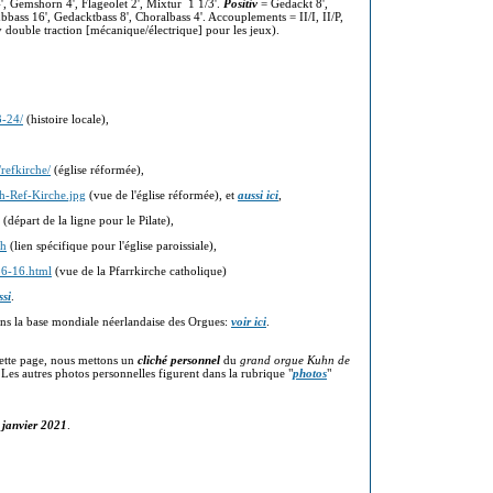
 4', Gemshorn 4', Flageolet 2', Mixtur 1 1/3'.
Positiv
= Gedackt 8',
bass 16', Gedacktbass 8', Choralbass 4'. Accouplements = II/I, II/P,
 double traction [mécanique/électrique] pour les jeux).
3-24/
(histoire locale),
refkirche/
(église réformée),
h-Ref-Kirche.jpg
(vue de l'église réformée), et
aussi ici
,
(départ de la ligne pour le Pilate),
ch
(lien spécifique pour l'église paroissiale),
36-16.html
(vue de la Pfarrkirche catholique)
ssi
.
ns la base mondiale néerlandaise des Orgues:
voir ici
.
ette page, nous mettons un
cliché personnel
du
grand orgue Kuhn de
 Les autres photos personnelles figurent dans la rubrique "
photos
"
 janvier 2021
.