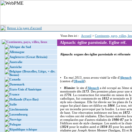
Retour à la page d'accueil
Vous êtes ici :
Accueil
>
Continents, pays, villes, li
Continents, pays, villes, lieux
Alpnach: église paroissiale. Eglise réf.
Afrique du Sud
Allemagne
Alpnach: orgues des église paroissiale et réformée
Angleterre (Great Britain)
Australie
Autriche
Belgique (Bruxelles, Liège, + div.
Bonus)
• En
mai 2013
, nous avons visité la ville d'
Alpnach
Canada
(canton d'
Obwald
).
Danemark
•
Histoire
: le site d'
Alpnach
a été occupé au 3ème siè
Etats-Unis d'Amérique
mentionnée dès
1173
. Des premiers plans pour une 
France
en
1776
. La construction fut retardée en raison de la
catholique, fut commencée en
1812
et terminée en
1
Hollande (Pays-Bas)
style néo-classique. Elle fut élevée sur les plans de l'
Italie
orgue fut placé dans cet édifice en
1864
. La tour, tr
par un incendie provoqué par la foudre. La tour act
Liechtenstein
de haut. Une rénovation intérieure eut lieu en
1872
.
Luxembourg
des voûtes ont été réalisées. Elles furent enlevées lor
Norvège
et remplacées par d'autres réalisées de
1986-87
par l
l'édifices sont de style classique. Les autels et la cha
Pologne
(
1824
pour le maître-autel et
1834-35
pour les autels
République tchèque
réalisées par
Joseph Anton Mesmer
(Saulgau, D) et
M