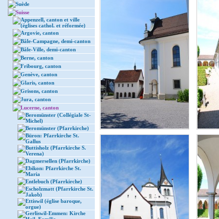
Suède
Suisse
Appenzell, canton et ville
(églises cathol. et réformée)
Argovie, canton
Bâle-Campagne, demi-canton
Bâle-Ville, demi-canton
Berne, canton
Fribourg, canton
Genève, canton
Glaris, canton
Grisons, canton
Jura, canton
Lucerne, canton
Beromünster (Collégiale St-
Michel)
Beromünster (Pfarrkirche)
Büron: Pfarrkirche St.
Gallus
Buttisholz (Pfarrkirche S.
Verena)
Dagmersellen (Pfarrkirche)
Ebikon: Pfarrkirche St.
Maria
Entlebuch (Pfarrkirche)
Escholzmatt (Pfarrkirche St.
Jakob)
Ettiswil (église baroque,
orgue)
Gerliswil-Emmen: Kirche