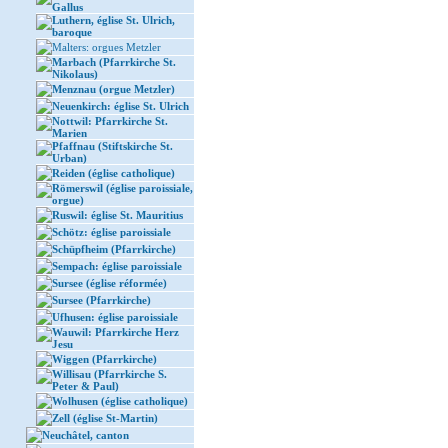
Gallus
Luthern, église St. Ulrich,
baroque
Malters: orgues Metzler
Marbach (Pfarrkirche St.
Nikolaus)
Menznau (orgue Metzler)
Neuenkirch: église St. Ulrich
Nottwil: Pfarrkirche St.
Marien
Pfaffnau (Stiftskirche St.
Urban)
Reiden (église catholique)
Römerswil (église paroissiale,
orgue)
Ruswil: église St. Mauritius
Schötz: église paroissiale
Schüpfheim (Pfarrkirche)
Sempach: église paroissiale
Sursee (église réformée)
Sursee (Pfarrkirche)
Ufhusen: église paroissiale
Wauwil: Pfarrkirche Herz
Jesu
Wiggen (Pfarrkirche)
Willisau (Pfarrkirche S.
Peter & Paul)
Wolhusen (église catholique)
Zell (église St-Martin)
Neuchâtel, canton