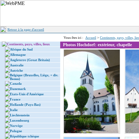
Retour à la page d'accueil
Vous êtes ici :
Accueil
>
Continents, pays, villes, li
Continents, pays, villes, lieux
Photos Hochdorf: extérieur, chapelle
Afrique du Sud
Allemagne
Angleterre (Great Britain)
Australie
Autriche
Belgique (Bruxelles, Liège, + div.
Bonus)
Canada
Danemark
Etats-Unis d'Amérique
France
Hollande (Pays-Bas)
Italie
Liechtenstein
Luxembourg
Norvège
Pologne
République tchèque