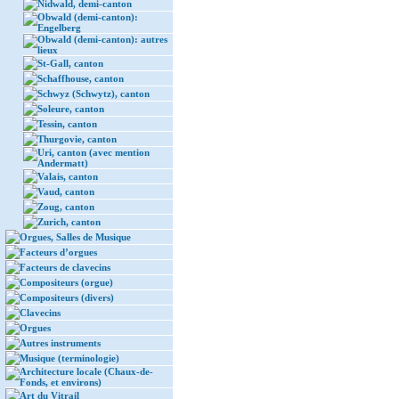
Nidwald, demi-canton
Obwald (demi-canton):
Engelberg
Obwald (demi-canton): autres
lieux
St-Gall, canton
Schaffhouse, canton
Schwyz (Schwytz), canton
Soleure, canton
Tessin, canton
Thurgovie, canton
Uri, canton (avec mention
Andermatt)
Valais, canton
Vaud, canton
Zoug, canton
Zurich, canton
Orgues, Salles de Musique
Facteurs d’orgues
Facteurs de clavecins
Compositeurs (orgue)
Compositeurs (divers)
Clavecins
Orgues
Autres instruments
Musique (terminologie)
Architecture locale (Chaux-de-
Fonds, et environs)
Art du Vitrail