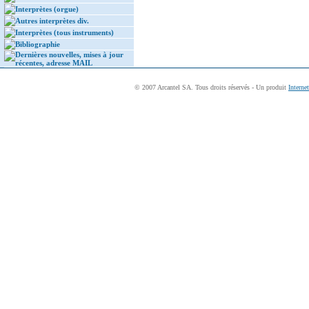
Interprètes (orgue)
Autres interprètes div.
Interprètes (tous instruments)
Bibliographie
Dernières nouvelles, mises à jour
récentes, adresse MAIL
© 2007 Arcantel SA. Tous droits réservés - Un produit
Interne