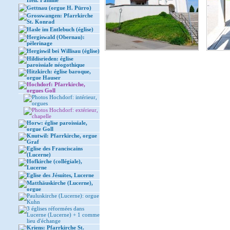
Heil. Familie
Gettnau (orgue H. Pürro)
Grosswangen: Pfarrkirche
St. Konrad
Hasle im Entlebuch (église)
Hergiswald (Obernau):
pèlerinage
Hergiswil bei Willisau (église)
Hildisrieden: église
paroissiale néogothique
Hitzkirch: église baroque,
orgue Hauser
Hochdorf: Pfarrkirche,
orgues Goll
Photos Hochdorf: intérieur,
orgues
Photos Hochdorf: extérieur,
chapelle
Horw: église paroissiale,
orgue Goll
Knutwil: Pfarrkirche, orgue
Graf
Eglise des Franciscains
(Lucerne)
Hofkirche (collégiale),
Lucerne
Eglise des Jésuites, Lucerne
Matthäuskirche (Lucerne),
orgue
Pauluskirche (Lucerne): orgue
Kuhn
3 églises réformées dans
Lucerne (Lucerne) + 1 comme
lieu d'échange
Kriens: Pfarrkirche St.