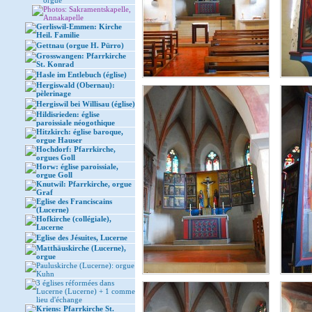
orgue
Photos: Sakramentskapelle,
Annakapelle
Gerliswil-Emmen: Kirche
Heil. Familie
Gettnau (orgue H. Pürro)
Grosswangen: Pfarrkirche
St. Konrad
Hasle im Entlebuch (église)
Hergiswald (Obernau):
pèlerinage
Hergiswil bei Willisau (église)
Hildisrieden: église
paroissiale néogothique
Hitzkirch: église baroque,
orgue Hauser
Hochdorf: Pfarrkirche,
orgues Goll
Horw: église paroissiale,
orgue Goll
Knutwil: Pfarrkirche, orgue
Graf
Eglise des Franciscains
(Lucerne)
Hofkirche (collégiale),
Lucerne
Eglise des Jésuites, Lucerne
Matthäuskirche (Lucerne),
orgue
Pauluskirche (Lucerne): orgue
Kuhn
3 églises réformées dans
Lucerne (Lucerne) + 1 comme
lieu d'échange
Kriens: Pfarrkirche St.