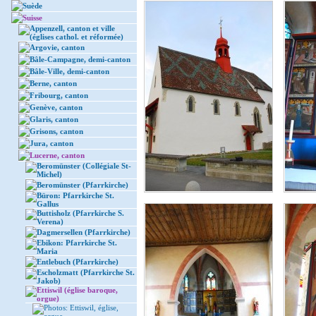
Suède
Suisse
Appenzell, canton et ville
(églises cathol. et réformée)
Argovie, canton
Bâle-Campagne, demi-canton
Bâle-Ville, demi-canton
Berne, canton
Fribourg, canton
Genève, canton
Glaris, canton
Grisons, canton
Jura, canton
Lucerne, canton
Beromünster (Collégiale St-
Michel)
Beromünster (Pfarrkirche)
Büron: Pfarrkirche St.
Gallus
Buttisholz (Pfarrkirche S.
Verena)
Dagmersellen (Pfarrkirche)
Ebikon: Pfarrkirche St.
Maria
Entlebuch (Pfarrkirche)
Escholzmatt (Pfarrkirche St.
Jakob)
Ettiswil (église baroque,
orgue)
Photos: Ettiswil, église,