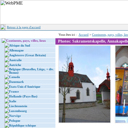
Retour à la page d'accueil
Vous êtes ici :
Accueil
>
Continents, pays, villes, li
Continents, pays, villes, lieux
Photos: Sakramentskapelle, Annakapell
Afrique du Sud
Allemagne
Angleterre (Great Britain)
Australie
Autriche
Belgique (Bruxelles, Liège, + div.
Bonus)
Canada
Danemark
Etats-Unis d'Amérique
France
Hollande (Pays-Bas)
Italie
Liechtenstein
Luxembourg
Norvège
Pologne
République tchèque