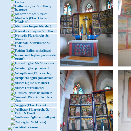
Gallus
Luthern, église St. Ulrich,
baroque
Malters: orgues Metzler
Marbach (Pfarrkirche St.
Nikolaus)
Menznau (orgue Metzler)
Neuenkirch: église St. Ulrich
Nottwil: Pfarrkirche St.
Marien
Pfaffnau (Stiftskirche St.
Urban)
Reiden (église catholique)
Römerswil (église paroissiale,
orgue)
Ruswil: église St. Mauritius
Schötz: église paroissiale
Schüpfheim (Pfarrkirche)
Sempach: église paroissiale
Sursee (église réformée)
Sursee (Pfarrkirche)
Ufhusen: église paroissiale
Wauwil: Pfarrkirche Herz
Jesu
Wiggen (Pfarrkirche)
Willisau (Pfarrkirche S.
Peter & Paul)
Wolhusen (église catholique)
Zell (église St-Martin)
Neuchâtel, canton