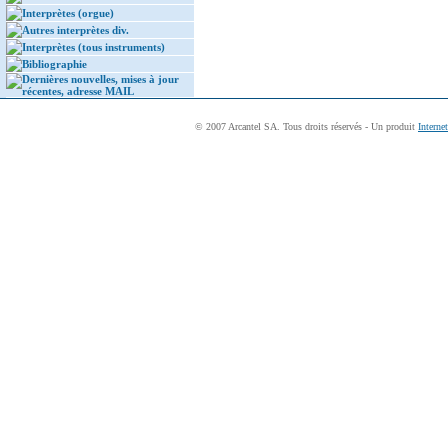
Interprètes (orgue)
Autres interprètes div.
Interprètes (tous instruments)
Bibliographie
Dernières nouvelles, mises à jour
récentes, adresse MAIL
© 2007 Arcantel SA. Tous droits réservés - Un produit
Interne