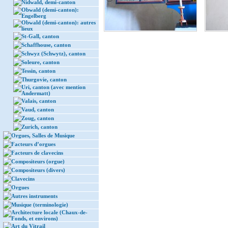
Nidwald, demi-canton
Obwald (demi-canton):
Engelberg
Obwald (demi-canton): autres
lieux
St-Gall, canton
Schaffhouse, canton
Schwyz (Schwytz), canton
Soleure, canton
Tessin, canton
Thurgovie, canton
Uri, canton (avec mention
Andermatt)
Valais, canton
Vaud, canton
Zoug, canton
Zurich, canton
Orgues, Salles de Musique
Facteurs d’orgues
Facteurs de clavecins
Compositeurs (orgue)
Compositeurs (divers)
Clavecins
Orgues
Autres instruments
Musique (terminologie)
Architecture locale (Chaux-de-
Fonds, et environs)
Art du Vitrail