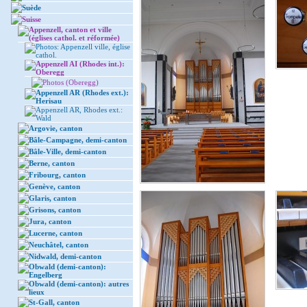
Suède
Suisse
Appenzell, canton et ville
(églises cathol. et réformée)
Photos: Appenzell ville, église
cathol.
Appenzell AI (Rhodes int.):
Oberegg
Photos (Oberegg)
Appenzell AR (Rhodes ext.):
Herisau
Appenzell AR, Rhodes ext.:
Wald
Argovie, canton
Bâle-Campagne, demi-canton
Bâle-Ville, demi-canton
Berne, canton
Fribourg, canton
Genève, canton
Glaris, canton
Grisons, canton
Jura, canton
Lucerne, canton
Neuchâtel, canton
Nidwald, demi-canton
Obwald (demi-canton):
Engelberg
Obwald (demi-canton): autres
lieux
St-Gall, canton