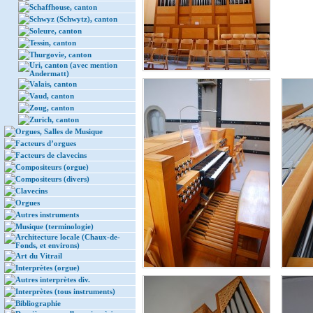
Schaffhouse, canton
Schwyz (Schwytz), canton
Soleure, canton
Tessin, canton
Thurgovie, canton
Uri, canton (avec mention
Andermatt)
Valais, canton
Vaud, canton
Zoug, canton
Zurich, canton
Orgues, Salles de Musique
Facteurs d’orgues
Facteurs de clavecins
Compositeurs (orgue)
Compositeurs (divers)
Clavecins
Orgues
Autres instruments
Musique (terminologie)
Architecture locale (Chaux-de-
Fonds, et environs)
Art du Vitrail
Interprètes (orgue)
Autres interprètes div.
Interprètes (tous instruments)
Bibliographie