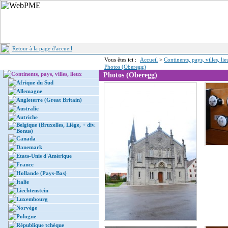
Retour à la page d'accueil
Vous êtes ici :
Accueil
>
Continents, pays, villes, li
Photos (Oberegg)
Continents, pays, villes, lieux
Photos (Oberegg)
Afrique du Sud
Allemagne
Angleterre (Great Britain)
Australie
Autriche
Belgique (Bruxelles, Liège, + div.
Bonus)
Canada
Danemark
Etats-Unis d'Amérique
France
Hollande (Pays-Bas)
Italie
Liechtenstein
Luxembourg
Norvège
Pologne
République tchèque