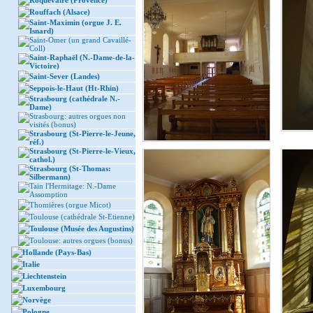
Roquevaire (Provence)
Rouffach (Alsace)
Saint-Maximin (orgue J. E.
Isnard)
Saint-Omer (un grand Cavaillé-
Coll)
Saint-Raphaël (N.-Dame-de-la-
Victoire)
Saint-Sever (Landes)
Seppois-le-Haut (Ht-Rhin)
Strasbourg (cathédrale N.-
Dame)
Strasbourg: autres orgues non
visités (bonus)
Strasbourg (St-Pierre-le-Jeune,
réf.)
Strasbourg (St-Pierre-le-Vieux,
cathol.)
Strasbourg (St-Thomas:
Silbermann)
Tain l'Hermitage: N.-Dame
Assomption
Thomières (orgue Micot)
Toulouse (cathédrale St-Etienne)
Toulouse (Musée des Augustins)
Toulouse: autres orgues (bonus)
Hollande (Pays-Bas)
Italie
Liechtenstein
Luxembourg
Norvège
Pologne