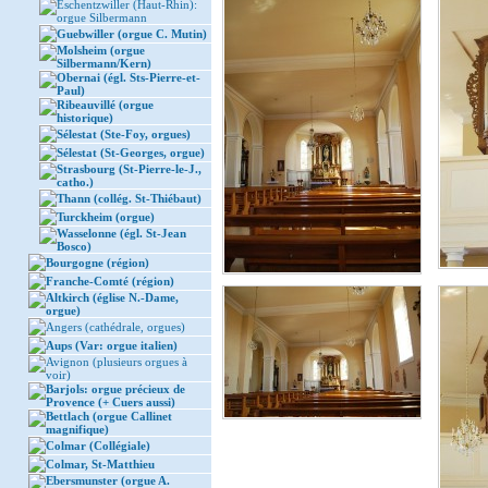
Eschentzwiller (Haut-Rhin):
orgue Silbermann
Guebwiller (orgue C. Mutin)
Molsheim (orgue
Silbermann/Kern)
Obernai (égl. Sts-Pierre-et-
Paul)
Ribeauvillé (orgue
historique)
Sélestat (Ste-Foy, orgues)
Sélestat (St-Georges, orgue)
Strasbourg (St-Pierre-le-J.,
catho.)
Thann (collég. St-Thiébaut)
Turckheim (orgue)
Wasselonne (égl. St-Jean
Bosco)
Bourgogne (région)
Franche-Comté (région)
Altkirch (église N.-Dame,
orgue)
Angers (cathédrale, orgues)
Aups (Var: orgue italien)
Avignon (plusieurs orgues à
voir)
Barjols: orgue précieux de
Provence (+ Cuers aussi)
Bettlach (orgue Callinet
magnifique)
Colmar (Collégiale)
Colmar, St-Matthieu
Ebersmunster (orgue A.