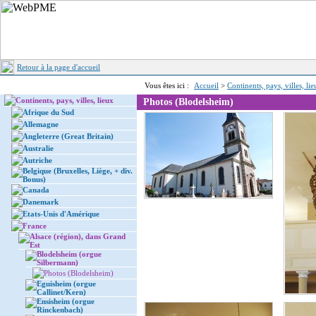
Retour à la page d'accueil
Vous êtes ici :
Accueil
>
Continents, pays, villes, li
Continents, pays, villes, lieux
Photos (Blodelsheim)
Afrique du Sud
Allemagne
Angleterre (Great Britain)
Australie
Autriche
Belgique (Bruxelles, Liège, + div.
Bonus)
Canada
Danemark
Etats-Unis d'Amérique
France
Alsace (région), dans Grand
Est
Blodelsheim (orgue
Silbermann)
Photos (Blodelsheim)
Eguisheim (orgue
Callinet/Kern)
Ensisheim (orgue
Rinckenbach)