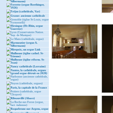
Silbermann)
Ferrette (orgue Roethinger,
1926)
Fréjus (cathédrale, Var)
Grasse: ancienne cathédrale
Grenoble (église St-Louis, orgue
Formentelli)
Hirsingue (Ht-Rhin, orgue
Guerrier)
Lyon (Conservatoire Nation.
Sup. de Musique)
Le Mans (cathédrale, orgue)
Marmoutier (orgue A.
Silbermann)
Mirepoix, un orgue Link
Mulhouse (église cathol. St-
Etienne)
Mulhouse (église réform. St-
Jean)
Nancy cathédrale (Lorraine)
Nantes, la cathédrale, orgues
(grand orgue détruit en 2020)
Narbonne (ancienne cathédrale,
orgue)
Noyon (cathédrale, orgues)
Paris, la capitale de la France
Poitiers (cathédrale, orgue
Clicquot)
Ribeauvillé (Alsace)
La Roche-sur-Foron (orgue,
fact. italienne)
Roquebrune-sur-Argens, orgue