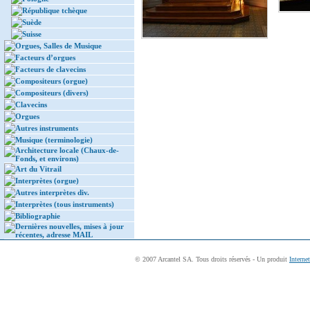
République tchèque
Suède
Suisse
Orgues, Salles de Musique
Facteurs d’orgues
Facteurs de clavecins
Compositeurs (orgue)
Compositeurs (divers)
Clavecins
Orgues
Autres instruments
Musique (terminologie)
Architecture locale (Chaux-de-
Fonds, et environs)
Art du Vitrail
Interprètes (orgue)
Autres interprètes div.
Interprètes (tous instruments)
Bibliographie
Dernières nouvelles, mises à jour
récentes, adresse MAIL
© 2007 Arcantel SA. Tous droits réservés - Un produit
Interne