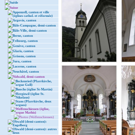
Suède
Suisse
Appenzell, canton et ville
(églises cathol. et réformée)
Argovie, canton
Bâle-Campagne, demi-canton
Bâle-Ville, demi-canton
Berne, canton
Fribourg, canton
Genève, canton
Glaris, canton
Grisons, canton
Jura, canton
Lucerne, canton
Neuchâtel, canton
Nidwald, demi-canton
Beckenried (Pfarrkirche,
orgue Goll)
Buochs (église St-Martin)
Hergiswil (église St.
Nikolaus)
Stans (Pfarrkirche, deux
orgues)
Wolfenschiessen (église,
orgue Mathis)
Photos (Wolfenschiessen)
Obwald (demi-canton):
Engelberg
Obwald (demi-canton): autres
lieux