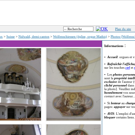
Plan du site
eux
>
Suisse
>
Nidwald, demi-canton
>
Wolfenschiessen (église, orgue Mathis)
>
Photos (Wolfensc
:
Informations
•
Accueil
: orgues et v
•
Rafraîchir l'affich
sur les touches
ctrl
et
• Les
photos personne
sont la
propriété intell
exclusive
de l'auteur (
cliché personnel
dans 
la photo]. Veuillez in
honnêtement
vos sour
contact
avec l'auteur..
• Si
lenteur
au
charg
pages:
appuyer
sur t
•
AVIS
: L'emploi d'u
bloquer
certains liens