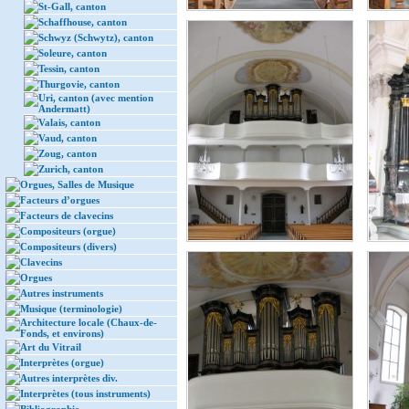
St-Gall, canton
Schaffhouse, canton
Schwyz (Schwytz), canton
Soleure, canton
Tessin, canton
Thurgovie, canton
Uri, canton (avec mention
Andermatt)
Valais, canton
Vaud, canton
Zoug, canton
Zurich, canton
Orgues, Salles de Musique
Facteurs d’orgues
Facteurs de clavecins
Compositeurs (orgue)
Compositeurs (divers)
Clavecins
Orgues
Autres instruments
Musique (terminologie)
Architecture locale (Chaux-de-
Fonds, et environs)
Art du Vitrail
Interprètes (orgue)
Autres interprètes div.
Interprètes (tous instruments)