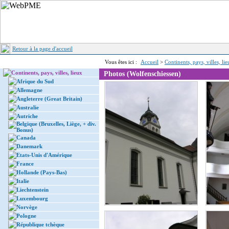
Retour à la page d'accueil
Vous êtes ici :
Accueil
>
Continents, pays, villes, li
Continents, pays, villes, lieux
Photos (Wolfenschiessen)
Afrique du Sud
Allemagne
Angleterre (Great Britain)
Australie
Autriche
Belgique (Bruxelles, Liège, + div.
Bonus)
Canada
Danemark
Etats-Unis d'Amérique
France
Hollande (Pays-Bas)
Italie
Liechtenstein
Luxembourg
Norvège
Pologne
République tchèque