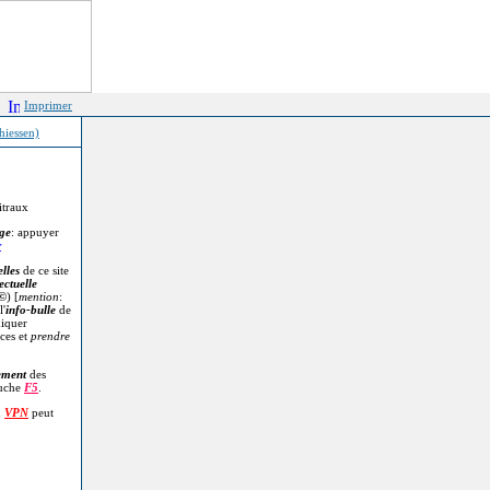
Imprimer
hiessen)
itraux
age
: appuyer
r
lles
de ce site
ectuelle
©
) [
mention
:
l'
info-bulle
de
diquer
ces et
prendre
.
ement
des
ouche
F5
.
n
VPN
peut
.