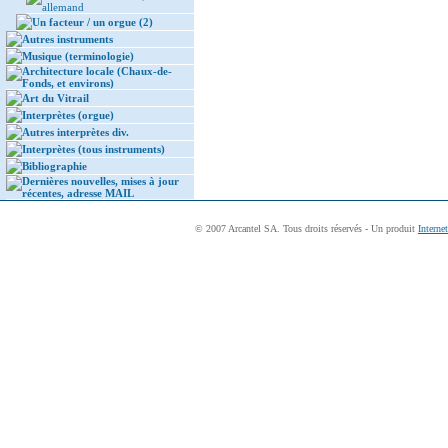
allemand
Un facteur / un orgue (2)
Autres instruments
Musique (terminologie)
Architecture locale (Chaux-de-
Fonds, et environs)
Art du Vitrail
Interprètes (orgue)
Autres interprètes div.
Interprètes (tous instruments)
Bibliographie
Dernières nouvelles, mises à jour
récentes, adresse MAIL
© 2007 Arcantel SA. Tous droits réservés - Un produit
Interne