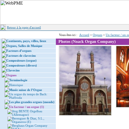
Retour à la page d'accueil
Vous êtes ici :
Accueil
>
Orgues
>
Un facteur / un o
Continents, pays, villes, lieux
Photos (Noack Organ Company)
Orgues, Salles de Musique
Facteurs d’orgues
Facteurs de clavecins
Compositeurs (orgue)
Compositeurs (divers)
Clavecins
Orgues
Terminologie
Historique
Musée suisse de l’Orgue
Un orgue du temps de Bach:
Pfaffroda
Les plus grandes orgues (monde)
Un facteur / un orgue (1)
Jörg BENTE Orgelbau
(Allemagne)
Berenguer & Diaz, S.L.,
Organeros (E)
Berghaus Organ Company