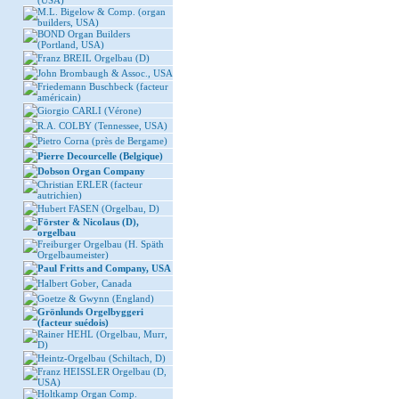
(USA)
M.L. Bigelow & Comp. (organ
builders, USA)
BOND Organ Builders
(Portland, USA)
Franz BREIL Orgelbau (D)
John Brombaugh & Assoc., USA
Friedemann Buschbeck (facteur
américain)
Giorgio CARLI (Vérone)
R.A. COLBY (Tennessee, USA)
Pietro Corna (près de Bergame)
Pierre Decourcelle (Belgique)
Dobson Organ Company
Christian ERLER (facteur
autrichien)
Hubert FASEN (Orgelbau, D)
Förster & Nicolaus (D),
orgelbau
Freiburger Orgelbau (H. Späth
Orgelbaumeister)
Paul Fritts and Company, USA
Halbert Gober, Canada
Goetze & Gwynn (England)
Grönlunds Orgelbyggeri
(facteur suédois)
Rainer HEHL (Orgelbau, Murr,
D)
Heintz-Orgelbau (Schiltach, D)
Franz HEISSLER Orgelbau (D,
USA)
Holtkamp Organ Comp.