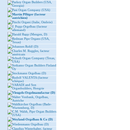
Parkey Organ Builders (USA,
Georgia)
Pasi Organ Company (USA)
Martin Pflüger (facteur
autrichien)
Pinchi Organi (Italie, Ombrie)
J. Popp-Orgelbau (facteur
allemand)
Harald Rapp (Mengen, D)
Redman Pipe Organs (USA,
Texas)
Johannes Rohlf (D)
Charles M. Ruggles, facteur
américain
Schudi Organ Company (Texas,
USA)
Sotkamo Organ Builders Finland
Oy
Stockmann Orgelbau (D)
Rudolf VALENTA (facteur
tchèque)
VARADI and Son
Organbuilders, Hongrie
Vleugels-Orgelmanufactur (D)
Walter Vonbank, Orgelbau,
Autriche
Waldkircher Orgelbau (Bade-
Wurtemberg, D)
C.M. Walsh, Pipe Organ Builders
(USA)
Weyland-Orgelbau & Co (D)
Wiedenmann Orgelbau (D)
Claudius Winterhalter, facteur