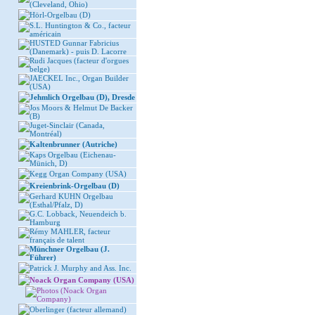
(Cleveland, Ohio)
Hörl-Orgelbau (D)
S.L. Huntington & Co., facteur
américain
HUSTED Gunnar Fabricius
(Danemark) - puis D. Lacorre
Rudi Jacques (facteur d'orgues
belge)
JAECKEL Inc., Organ Builder
(USA)
Jehmlich Orgelbau (D), Dresde
Jos Moors & Helmut De Backer
(B)
Juget-Sinclair (Canada,
Montréal)
Kaltenbrunner (Autriche)
Kaps Orgelbau (Eichenau-
Münich, D)
Kegg Organ Company (USA)
Kreienbrink-Orgelbau (D)
Gerhard KUHN Orgelbau
(Esthal/Pfalz, D)
G.C. Lobback, Neuendeich b.
Hamburg
Rémy MAHLER, facteur
français de talent
Münchner Orgelbau (J.
Führer)
Patrick J. Murphy and Ass. Inc.
Noack Organ Company (USA)
Photos (Noack Organ
Company)
Oberlinger (facteur allemand)