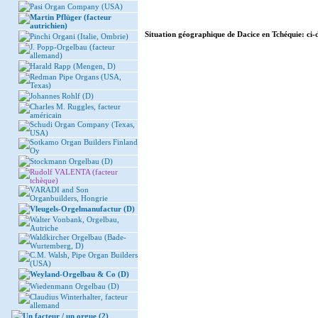
Pasi Organ Company (USA)
Martin Pflüger (facteur
autrichien)
Situation géographique de Dacice en Tchéquie: ci-d
Pinchi Organi (Italie, Ombrie)
J. Popp-Orgelbau (facteur
allemand)
Harald Rapp (Mengen, D)
Redman Pipe Organs (USA,
Texas)
Johannes Rohlf (D)
Charles M. Ruggles, facteur
américain
Schudi Organ Company (Texas,
USA)
Sotkamo Organ Builders Finland
Oy
Stockmann Orgelbau (D)
Rudolf VALENTA (facteur
tchèque)
VARADI and Son
Organbuilders, Hongrie
Vleugels-Orgelmanufactur (D)
Walter Vonbank, Orgelbau,
Autriche
Waldkircher Orgelbau (Bade-
Wurtemberg, D)
C.M. Walsh, Pipe Organ Builders
(USA)
Weyland-Orgelbau & Co (D)
Wiedenmann Orgelbau (D)
Claudius Winterhalter, facteur
allemand
Un facteur / un orgue (2)