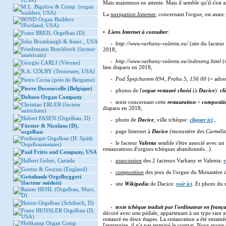
(USA)
Mais maintenus en attente. Mais il semble qu'il s'est
M.L. Bigelow & Comp. (organ
builders, USA)
La
navigation Internet
, concernant l'orgue, est asse
BOND Organ Builders
(Portland, USA)
•
Liens Internet à consulter
:
Franz BREIL Orgelbau (D)
John Brombaugh & Assoc., USA
-
http://www.varhany-valenta.eu/
(site du facteur
Friedemann Buschbeck (facteur
2018,
américain)
-
http://www.varhany-valenta.eu/indexeng.html
(v
Giorgio CARLI (Vérone)
lien disparu en 2018,
R.A. COLBY (Tennessee, USA)
-
Pod Špejcharem 694, Praha 5, 156 00
(= adres
Pietro Corna (près de Bergame)
Pierre Decourcelle (Belgique)
- photos de l'
orgue restauré choisi
(à
Dacice
):
cl
Dobson Organ Company
- texte concernant cette
restauration
+
compositi
Christian ERLER (facteur
disparu en 2018,
autrichien)
Hubert FASEN (Orgelbau, D)
- photo de
Dacice
, ville tchèque:
cliquer ici
,
Förster & Nicolaus (D),
- page Internet à
Dacice
(monastère des Carmélit
orgelbau
Freiburger Orgelbau (H. Späth
- le facteur
Valenta
semble s'être associé avec u
Orgelbaumeister)
restaurations d'orgues tchèques abandonnés...).
Paul Fritts and Company, USA
Halbert Gober, Canada
-
association
des 2 facteurs Varhany et Valenta:
v
Goetze & Gwynn (England)
-
composition
des jeux de l'orgue du Monastère 
Grönlunds Orgelbyggeri
(facteur suédois)
- site
Wikipedia
de Dacice:
voir ici
. Et photo du
Rainer HEHL (Orgelbau, Murr,
D)
Heintz-Orgelbau (Schiltach, D)
-
texte tchèque traduit par l'ordinateur en frança
Franz HEISSLER Orgelbau (D,
décoré avec une pédale, appartenant à un type rare av
USA)
restauré en deux étapes. La restauration a été entam
Holtkamp Organ Comp.
l'entreprise, il n'a pas terminé le contrat. Nous avons