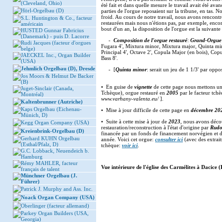
(Cleveland, Ohio)
été fait et dans quelle mesure le travail avait été av
Hörl-Orgelbau (D)
parties de l'orgue reposaient sur la tribune, en tas. N
froid. Au cours de notre travail, nous avons rencont
S.L. Huntington & Co., facteur
restaurées mais nous n'étions pas, par exemple, encore
américain
bout d'un an, la disposition de l'orgue est la suivante 
HUSTED Gunnar Fabricius
(Danemark) - puis D. Lacorre
-
Composition de l'orgue restauré
:
Grand-Orgue
Rudi Jacques (facteur d'orgues
Fugara 4', Mixtura minor, Mixtura major, Quinta min
belge)
Principal 4', Octave 2', Copula Major (en bois), Copu
JAECKEL Inc., Organ Builder
Bass 8'.
(USA)
Jehmlich Orgelbau (D), Dresde
- [
Quinta minor
: serait un jeu de 1 1/3' par oppos
Jos Moors & Helmut De Backer
(B)
• En guise de
vignette
de cette page nous mettons un
Juget-Sinclair (Canada,
Tchèque), orgue restauré en
2005
par le facteur tch
Montréal)
www.varhany-valenta.eu/
].
Kaltenbrunner (Autriche)
Kaps Orgelbau (Eichenau-
• Mise à jour difficile de cette page en
décembre 20
Münich, D)
• Suite à cette mise à jour de
2023
, nous avons déco
Kegg Organ Company (USA)
restauration/reconstruction à l'état d'origine par
Rudo
Kreienbrink-Orgelbau (D)
financée par un fonds de financement norvégien et de
Gerhard KUHN Orgelbau
année. Voici cet orgue:
consulter ici
(avec des extrait
(Esthal/Pfalz, D)
tchèque:
voir ici
.
G.C. Lobback, Neuendeich b.
Hamburg
Rémy MAHLER, facteur
Vue intérieure de l'église des Carmélites à Dacice (
français de talent
Münchner Orgelbau (J.
Führer)
Patrick J. Murphy and Ass. Inc.
Noack Organ Company (USA)
Oberlinger (facteur allemand)
Parkey Organ Builders (USA,
Georgia)