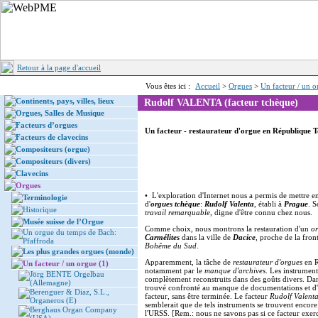
Retour à la page d'accueil
Vous êtes ici :
Accueil
>
Orgues
>
Un facteur / un o
Continents, pays, villes, lieux
Rudolf VALENTA (facteur tchèque)
Orgues, Salles de Musique
Facteurs d’orgues
Un facteur - restaurateur d'orgue en République 
Facteurs de clavecins
Compositeurs (orgue)
Compositeurs (divers)
Clavecins
Orgues
• L'exploration d'Internet nous a permis de mettre 
Terminologie
d'
orgues tchèque
:
Rudolf Valenta
, établi à
Prague
. S
Historique
travail remarquable
, digne d'être connu chez nous.
Musée suisse de l’Orgue
Comme choix, nous montrons la restauration d'un
o
Un orgue du temps de Bach:
Carmélites
dans la ville de
Dacice
, proche de la fron
Pfaffroda
Bohême du Sud
.
Les plus grandes orgues (monde)
Apparemment, la tâche de
restaurateur d'orgues
en R
Un facteur / un orgue (1)
notamment par le
manque d'archives
. Les instrument
Jörg BENTE Orgelbau
complètement reconstruits dans des goûts divers. Dans
(Allemagne)
trouvé confronté au manque de documentations et d'ar
Berenguer & Diaz, S.L.,
facteur, sans être terminée. Le facteur
Rudolf Valent
Organeros (E)
semblerait que de tels instruments se trouvent encor
Berghaus Organ Company
l'URSS. [Rem.: nous ne savons pas si ce facteur exerc