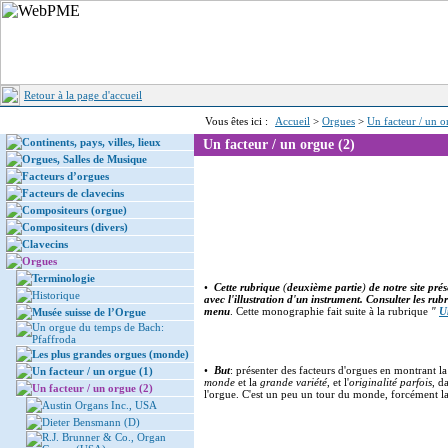
Retour à la page d'accueil
Vous êtes ici :
Accueil
>
Orgues
>
Un facteur / un o
Continents, pays, villes, lieux
Un facteur / un orgue (2)
Orgues, Salles de Musique
Facteurs d’orgues
Facteurs de clavecins
Compositeurs (orgue)
Compositeurs (divers)
Clavecins
Orgues
Terminologie
•
Cette rubrique
(
deuxième partie
)
de notre site pré
Historique
avec l'illustration d'un instrument. Consulter les rub
menu
. Cette monographie fait suite à la rubrique
"
U
Musée suisse de l’Orgue
Un orgue du temps de Bach:
Pfaffroda
Les plus grandes orgues (monde)
•
But
: présenter des facteurs d'orgues en montrant l
Un facteur / un orgue (1)
monde
et la
grande variété
, et l'
originalité parfois
, d
Un facteur / un orgue (2)
l'orgue. C'est un peu un tour du monde, forcément lac
Austin Organs Inc., USA
Dieter Bensmann (D)
R.J. Brunner & Co., Organ