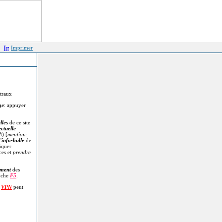
Imprimer
itraux
ge
: appuyer
lles
de ce site
ectuelle
©
) [
mention
:
'
info-bulle
de
diquer
ces et
prendre
.
ment
des
uche
F5
.
n
VPN
peut