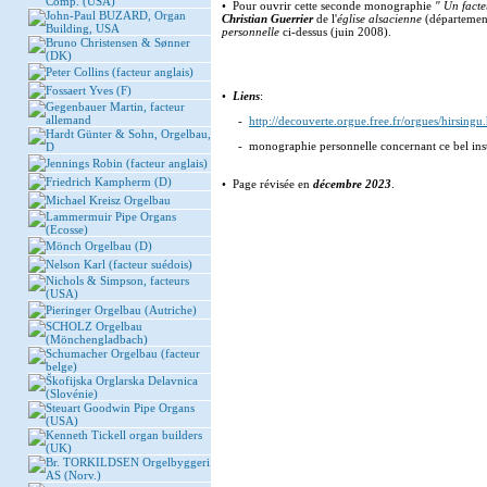
Comp. (USA)
• Pour ouvrir cette seconde monographie
" Un facte
John-Paul BUZARD, Organ
Christian Guerrier
de l'
église alsacienne
(départeme
Building, USA
personnelle
ci-dessus (juin 2008).
Bruno Christensen & Sønner
(DK)
Peter Collins (facteur anglais)
Fossaert Yves (F)
•
Liens
:
Gegenbauer Martin, facteur
allemand
-
http://decouverte.orgue.free.fr/orgues/hirsingu
Hardt Günter & Sohn, Orgelbau,
- monographie personnelle concernant ce bel ins
D
Jennings Robin (facteur anglais)
Friedrich Kampherm (D)
• Page révisée en
décembre 2023
.
Michael Kreisz Orgelbau
Lammermuir Pipe Organs
(Ecosse)
Mönch Orgelbau (D)
Nelson Karl (facteur suédois)
Nichols & Simpson, facteurs
(USA)
Pieringer Orgelbau (Autriche)
SCHOLZ Orgelbau
(Mönchengladbach)
Schumacher Orgelbau (facteur
belge)
Škofijska Orglarska Delavnica
(Slovénie)
Steuart Goodwin Pipe Organs
(USA)
Kenneth Tickell organ builders
(UK)
Br. TORKILDSEN Orgelbyggeri
AS (Norv.)