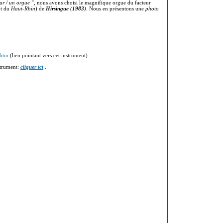
ur / un orgue "
, nous avons choisi le magnifique orgue du facteur
nt du
Haut-Rhin
) de
Hirsingue
(
1983
)
. Nous en présentons une
photo
.htm
(lien pointant vers cet instrument)
trument:
cliquer ici
.