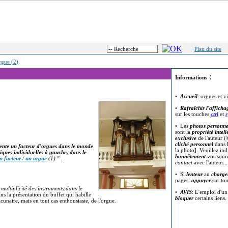
Plan du site
rgue (2)
:
Informations
•
Accueil
: orgues et v
•
Rafraîchir l'afficha
sur les touches
ctrl
et
r
• Les
photos personne
sont la
propriété intell
exclusive
de l'auteur (
cliché personnel
dans l
sente un facteur d'orgues dans le monde
la photo]. Veuillez in
riques individuelles à gauche, dans le
honnêtement
vos sour
n facteur / un orgue
(1)
"
.
contact
avec l'auteur..
• Si
lenteur
au
charge
pages:
appuyer
sur to
a
multiplicité des instruments dans le
•
AVIS
: L'emploi d'u
ans la présentation du buffet qui habille
bloquer
certains liens.
unaire, mais en tout cas enthousiaste, de l'orgue.