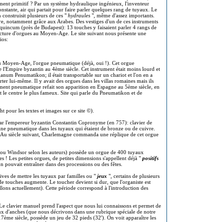
ent primitif ? Par un système hydraulique ingénieux, l'inventeur
onstante, air qui partait pour faire parler quelques rang de tuyaux. Le
 construisit plusieurs de ces "
hydraules
", même d'assez importants.
re, notamment grâce aux Arabes. Des vestiges d'un de ces instruments
quincum (près de Budapest): 13 touches y faisaient parler 4 rangs de
acture d'orgues au Moyen-Age. Le site suivant nous présente une
bios:
au Moyen-Age, l'orgue pneumatique (déjà, oui !). Cet orgue
 l'Empire byzantin au 4ème siècle. Cet instrument était moins lourd et
num Penumatikon; il était transportable sur un chariot et l'on en a
ter lui-même. Il y avait des orgues dans les villas romaines mais ils
rument pneumatique refait son apparition en Espagne au 5ème siècle, en
nt le centre le plus fameux. Site qui parle du Pneumatikon et de
t pour les textes et images sur ce site ©).
ar l'empereur byzantin Constantin Copronyme (en 757): clavier de
hine pneumatique dans les tuyaux qui étaient de bronze ou de cuivre.
. Au siècle suivant, Charlemagne commanda une réplique de cet orgue
r ou Windsor selon les auteurs) possède un orgue de 400 tuyaux
es ! Les petites orgues, de petites dimensions s'appellent déjà "
positifs
l'on pouvait entraîner dans des processions ou des fêtes.
ives de mettre les tuyaux par familles ou "
jeux
", certains de plusieurs
e touches augmente. Le toucher devient si dur, que l'organiste est
lons actuellement). Cette période correspond à l'introduction des
 Le clavier manuel prend l'aspect que nous lui connaissons et permet de
jeux d'anches (que nous décrivons dans une rubrique spéciale de notre
 17ème siècle, possède un jeu de 32 pieds (32'). On voit apparaître les