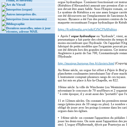
Fonds, et environs)
orgue hydraulique. Comment fonctionnait cet instrum
Art du Vitrail
(Ktésibios d'Alexandrie) assurait une pression d'air c
son devait être assez faible. Sous l'Empire romain, on
Interprètes (orgue)
Le système de Ktésibios a eu une assez longue carriè
Autres interprètes div.
ont été découverts sur l'emplacement de l'ancienne A
Interprètes (tous instruments)
tuyaux. Byzance a été l'un des premiers centres de f
maquette reconstituant l'orgue hydraulique de Ktési
Bibliographie
Dernières nouvelles, mises à jour
https://fr.wikipedia.org/wiki/Ct%C3%A9sibios
.
récentes, adresse MAIL
• Après l'
orgue hydraulique
ou "hydraule", vient, 
pneumatique a fait partie des cérémonies du temps de
moins encombrant que l'hydraule. On l'appelait l'Orga
fabriqué de petits modèles que l'organiste pouvait por
ont été détruits lors des grandes invasions. Cet inst
Angleterre à partir de l'an 700, Constantinople resta
l'Hydraule:
http://musique.baroque.free.fr/claviers.html
(Copyrigh
Au 8ème siècle, un orgue fut offert à
Pépin le Bref
p
planchettes coulissantes introduisant l'air d'une mac
L'instrument comptait plusieurs rangs de ces tuyaux
qui fut mis en place à Aix-la-Chapelle, en 822.
10ème siècle: la ville de Winchester (ou Westminste
nécessitant le concours de 70 souffleurs et 2 organist
" à cette époque; il y avait aussi des "portatifs" que 
11 et 12èmes siècles. On constate les premières tentat
rangs (pleins-jeux de 10 rangs ou plus). Le nombre d
obligé de jouer avec les poings (comme dans les caril
orgues dans les églises.
• 14ème siècle: on constate l'apparition du pédalier.
jouer les demi-tons. On note aussi l'apparition des 
site). L'orgue d'Halberstadt, décrit par Praetorius au