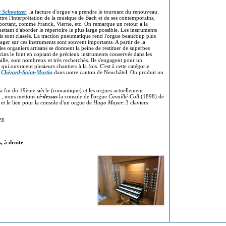
t Schweitzer
, la facture d'orgue va prendre le tournant du renouveau.
tre l'interprétation de la musique de Bach et de ses contemporains,
mportant, comme Franck, Vierne, etc. On remarque un retour à la
ttant d'aborder le répertoire le plus large possible. Les instruments
ls sont classés. La traction pneumatique rend l'orgue beaucoup plus
ager sur ces instruments sont souvent importants. A partir de la
es organiers artisans se donnent la peine de restituer de superbes
ins le font en copiant de précieux instruments conservés dans les
aille, sont nombreux et très recherchés. Ils s'engagent pour un
qui ouvraient plusieurs chantiers à la fois. C'est à cette catégorie
e
Chézard-Saint-Martin
dans notre canton de Neuchâtel. On produit un
la fin du 19ème siècle (romantique) et les orgues actuellement
, nous mettons
ci-dessus
la console de l'orgue
Cavaillé-Coll
(1898) de
) et le lien pour la console d'un orgue de
Hugo Mayer
: 3 claviers
23
.
, à droite