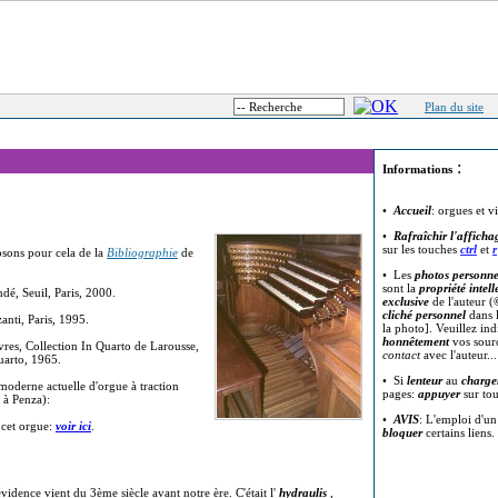
Plan du site
:
Informations
•
Accueil
: orgues et v
•
Rafraîchir l'afficha
sur les touches
ctrl
et
r
osons pour cela de la
Bibliographie
de
• Les
photos personne
sont la
propriété intell
dé, Seuil, Paris, 2000.
exclusive
de l'auteur (
cliché personnel
dans l
nti, Paris, 1995.
la photo]. Veuillez in
honnêtement
vos sour
res, Collection In Quarto de Larousse,
contact
avec l'auteur..
uarto, 1965.
• Si
lenteur
au
charge
moderne actuelle d'orgue à traction
pages:
appuyer
sur to
 à Penza):
•
AVIS
: L'emploi d'u
 cet orgue:
voir ici
.
bloquer
certains liens.
vidence vient du 3ème siècle avant notre ère. C'était l'
hydraulis
,