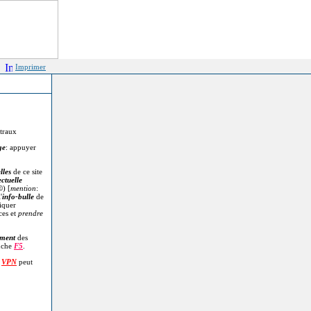
Imprimer
itraux
ge
: appuyer
lles
de ce site
ectuelle
©
) [
mention
:
'
info-bulle
de
diquer
ces et
prendre
.
ment
des
uche
F5
.
n
VPN
peut