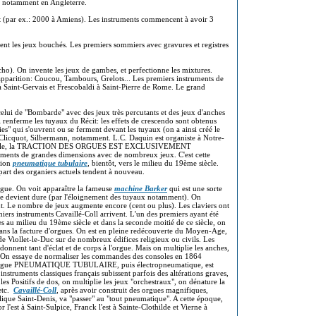
e, notamment en Angleterre.
t (par ex.: 2000 à Amiens). Les instruments commencent à avoir 3
t les jeux bouchés. Les premiers sommiers avec gravures et registres
cho). On invente les jeux de gambes, et perfectionne les mixtures.
 apparition: Coucou, Tambours, Grelots... Les premiers instruments de
à Saint-Gervais et Frescobaldi à Saint-Pierre de Rome. Le grand
celui de "Bombarde" avec des jeux très percutants et des jeux d'anches
 renferme les tuyaux du Récit: les effets de crescendo sont obtenus
ies" qui s'ouvrent ou se ferment devant les tuyaux (on a ainsi créé le
t Clicquot, Silbermann, notamment. L.C. Daquin est organiste à Notre-
ce siècle, la TRACTION DES ORGUES EST EXCLUSIVEMENT
ruments de grandes dimensions avec de nombreux jeux. C'est cette
tion
pneumatique tubulaire
, bientôt, vers le milieu du 19ème siècle.
lupart des organiers actuels tendent à nouveau.
rgue. On voit apparaître la fameuse
machine Barker
qui est une sorte
que devient dure (par l'éloignement des tuyaux notamment). On
tant. Le nombre de jeux augmente encore (cent ou plus). Les claviers ont
iers instruments Cavaillé-Coll arrivent. L'un des premiers ayant été
s au milieu du 19ème siècle et dans la seconde moitié de ce siècle, on
ans la facture d'orgues. On est en pleine redécouverte du Moyen-Age,
de Viollet-le-Duc sur de nombreux édifices religieux ou civils. Les
donnent tant d'éclat et de corps à l'orgue. Mais on multiplie les anches,
s. On essaye de normaliser les commandes des consoles en 1864
t l'orgue PNEUMATIQUE TUBULAIRE, puis électropneumatique, est
 instruments classiques français subissent parfois des altérations graves,
es Positifs de dos, on multiplie les jeux "orchestraux", on dénature la
 etc.
Cavaillé-Coll
, après avoir construit des orgues magnifiques,
lique Saint-Denis, va "passer" au "tout pneumatique". A cette époque,
 l'est à Saint-Sulpice, Franck l'est à Sainte-Clothilde et Vierne à