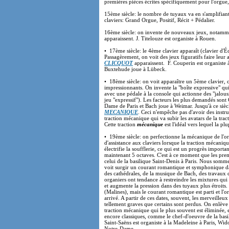
premières pièces écrites spécifiquement pour l'orgu
15ème siècle: le nombre de tuyaux va en s'amplifian
claviers: Grand Orgue, Positif, Récit + Pédalier.
16ème siècle: on invente de nouveaux jeux, notammen
apparaissent. J. Titelouze est organiste à Rouen.
• 17ème siècle: le 4ème clavier apparaît (clavier d'É
Passagèrement, on voit des jeux figuratifs faire leur
CLICQUOT
apparaissent. F. Couperin est organiste 
Buxtehude joue à Lübeck.
• 18ème siècle: on voit apparaître un 5ème clavier, 
impressionnants. On invente la "boîte expressive" qui
avec une pédale à la console qui actionne des "jalous
jeu "expressif"). Les facteurs les plus demandés son
Dame de Paris et Bach joue à Weimar. Jusqu'à 
MECANIQUE
. Ceci n'empêche pas d'avoir des inst
traction mécanique qui va subir les avatars de la trac
Cette traction
mécanique
est l'idéal vers lequel la p
• 19ème siècle: on perfectionne la mécanique de l'o
d'assistance aux claviers lorsque la traction mécani
électrifie la soufflerie, ce qui est un progrès impor
maintenant 5 octaves. C'est à ce moment que les prem
celui de la basilique Saint-Denis à Paris. Nous somme
voit surgir un courant romantique et symphonique d
des cathédrales, de la musique de Bach, des travaux 
organiers ont tendance à restreindre les mixtures qui 
et augmente la pression dans des tuyaux plus étroit
(Malines), mais le courant romantique est parti e
arrivé. A partir de ces dates, souvent, les merveilleux
tellement graves que certains sont perdus. On enlève l
traction mécanique qui le plus souvent est éliminée,
encore classiques, comme le chef-d'oeuvre de la basi
Saint-Saëns est organiste à la Madeleine à Paris, Widor
Notre-Dame.