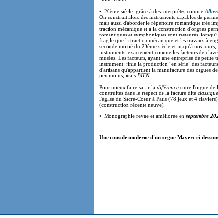
• 20ème siècle: grâce à des interprètes comme
Alber
On construit alors des instruments capables de permet
mais aussi d'aborder le répertoire romantique très i
traction mécanique et à la construction d'orgues perme
romantiques et symphoniques sont restaurés, lorsqu'i
fragile que la traction mécanique et les travaux à eng
seconde moitié du 20ème siècle et jusqu'à nos jours, l
instruments, exactement comme les facteurs de clavec
musées. Les facteurs, ayant une entreprise de petite t
instrument: finie la production "en série" des facteurs 
d'artisans qu'appartient la manufacture des orgues d
peu moins, mais
BIEN
.
Pour mieux faire saisir la
différence
entre l'orgue de 
construites dans le respect de la facture dite
classique
l'église du Sacré-Coeur à Paris (78 jeux et 4 claviers
(construction récente neuve).
• Monographie revue et améliorée en
septembre 20
Une console moderne d'un orgue Mayer: ci-dessous