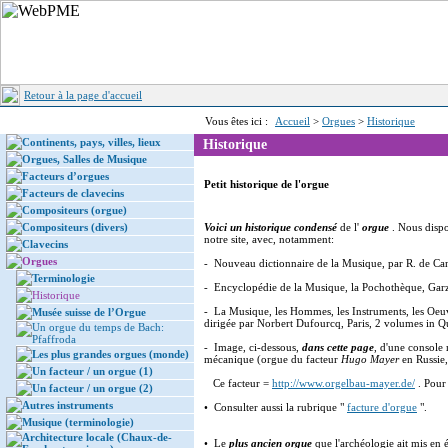
Retour à la page d'accueil
Vous êtes ici :
Accueil
>
Orgues
>
Historique
Continents, pays, villes, lieux
Historique
Orgues, Salles de Musique
Facteurs d’orgues
Petit historique de l'orgue
Facteurs de clavecins
Compositeurs (orgue)
Compositeurs (divers)
Voici un historique condensé
de l'
orgue
. Nous disp
notre site, avec, notamment:
Clavecins
Orgues
- Nouveau dictionnaire de la Musique, par R. de Can
Terminologie
- Encyclopédie de la Musique, la Pochothèque, Garza
Historique
- La Musique, les Hommes, les Instruments, les Oeuv
Musée suisse de l’Orgue
dirigée par Norbert Dufourcq, Paris, 2 volumes in Q
Un orgue du temps de Bach:
Pfaffroda
- Image, ci-dessous,
dans cette page
, d'une console 
Les plus grandes orgues (monde)
mécanique (orgue du facteur
Hugo Mayer
en Russie,
Un facteur / un orgue (1)
Ce facteur =
http://www.orgelbau-mayer.de/
. Pour
Un facteur / un orgue (2)
Autres instruments
• Consulter aussi la rubrique "
facture d'orgue
".
Musique (terminologie)
Architecture locale (Chaux-de-
• Le
plus ancien orgue
que l'archéologie ait mis en é