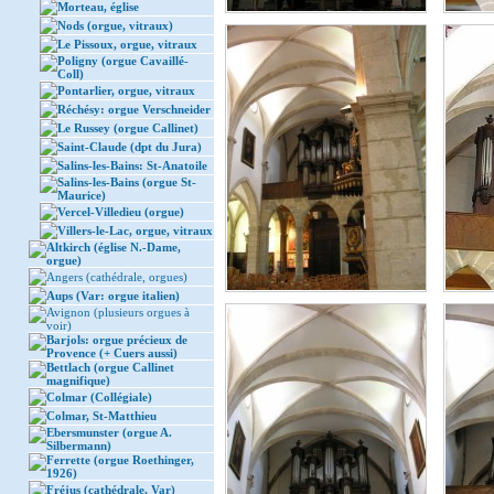
Morteau, église
Nods (orgue, vitraux)
Le Pissoux, orgue, vitraux
Poligny (orgue Cavaillé-
Coll)
Pontarlier, orgue, vitraux
Réchésy: orgue Verschneider
Le Russey (orgue Callinet)
Saint-Claude (dpt du Jura)
Salins-les-Bains: St-Anatoile
Salins-les-Bains (orgue St-
Maurice)
Vercel-Villedieu (orgue)
Villers-le-Lac, orgue, vitraux
Altkirch (église N.-Dame,
orgue)
Angers (cathédrale, orgues)
Aups (Var: orgue italien)
Avignon (plusieurs orgues à
voir)
Barjols: orgue précieux de
Provence (+ Cuers aussi)
Bettlach (orgue Callinet
magnifique)
Colmar (Collégiale)
Colmar, St-Matthieu
Ebersmunster (orgue A.
Silbermann)
Ferrette (orgue Roethinger,
1926)
Fréjus (cathédrale, Var)