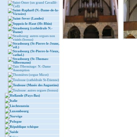
Saint-Omer (un grand Cavaillé-
Coll)
Saint-Raphaël (N.-Dame-de-la-
Victoire)
Saint-Sever (Landes)
Seppois-le-Haut (Ht-Rhin)
Strasbourg (cathédrale N.-
Dame)
Strasbourg: autres orgues non
visités (bonus)
Strasbourg (St-Pierre-le-Jeune,
réf.)
Strasbourg (St-Pierre-le-Vieux,
cathol.)
Strasbourg (St-Thomas:
Silbermann)
Tain l'Hermitage: N.-Dame
Assomption
Thomières (orgue Micot)
Toulouse (cathédrale St-Etienne)
Toulouse (Musée des Augustins)
Toulouse: autres orgues (bonus)
Hollande (Pays-Bas)
Italie
Liechtenstein
Luxembourg
Norvège
Pologne
République tchèque
Suède