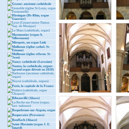
Grasse: ancienne cathédrale
Grenoble (église St-Louis, orgue
Formentelli)
Hirsingue (Ht-Rhin, orgue
Guerrier)
Lyon (Conservatoire Nation.
Sup. de Musique)
Le Mans (cathédrale, orgue)
Marmoutier (orgue A.
Silbermann)
Mirepoix, un orgue Link
Mulhouse (église cathol. St-
Etienne)
Mulhouse (église réform. St-
Jean)
Nancy cathédrale (Lorraine)
Nantes, la cathédrale, orgues
(grand orgue détruit en 2020)
Narbonne (ancienne cathédrale,
orgue)
Noyon (cathédrale, orgues)
Paris, la capitale de la France
Poitiers (cathédrale, orgue
Clicquot)
Ribeauvillé (Alsace)
La Roche-sur-Foron (orgue,
fact. italienne)
Roquebrune-sur-Argens, orgue
Roquevaire (Provence)
Rouffach (Alsace)
Saint-Maximin (orgue J. E.
Isnard)