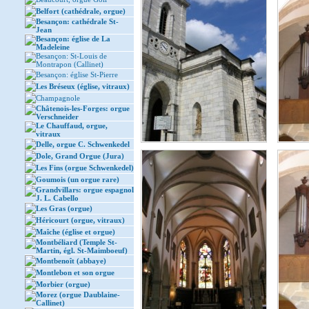
Belfort (cathédrale, orgue)
Besançon: cathédrale St-
Jean
Besançon: église de La
Madeleine
Besançon: St-Louis de
Montrapon (Callinet)
Besançon: église St-Pierre
Les Bréseux (église, vitraux)
Champagnole
Châtenois-les-Forges: orgue
Verschneider
Le Chauffaud, orgue,
vitraux
Delle, orgue C. Schwenkedel
Dole, Grand Orgue (Jura)
Les Fins (orgue Schwenkedel)
Goumois (un orgue rare)
Grandvillars: orgue espagnol
J. L. Cabello
Les Gras (orgue)
Héricourt (orgue, vitraux)
Maîche (église et orgue)
Montbéliard (Temple St-
Martin, égl. St-Maimboeuf)
Montbenoît (abbaye)
Montlebon et son orgue
Morbier (orgue)
Morez (orgue Daublaine-
Callinet)