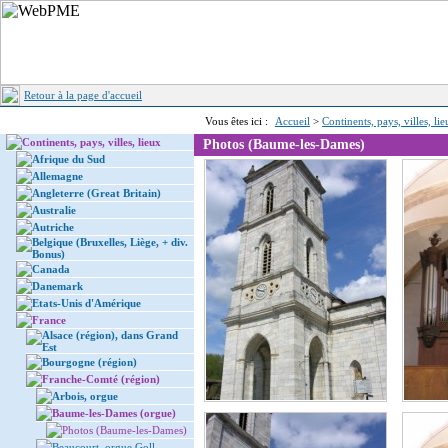
Retour à la page d'accueil
Vous êtes ici :
Accueil
>
Continents, pays, villes, li
Continents, pays, villes, lieux
Photos (Baume-les-Dames)
Afrique du Sud
Allemagne
Angleterre (Great Britain)
Australie
Autriche
Belgique (Bruxelles, Liège, + div.
Bonus)
Canada
Danemark
Etats-Unis d'Amérique
France
Alsace (région), dans Grand
Est
Bourgogne (région)
Franche-Comté (région)
Arbois, orgue
Baume-les-Dames (orgue)
Photos (Baume-les-Dames)
Beaucourt, orgue Goll