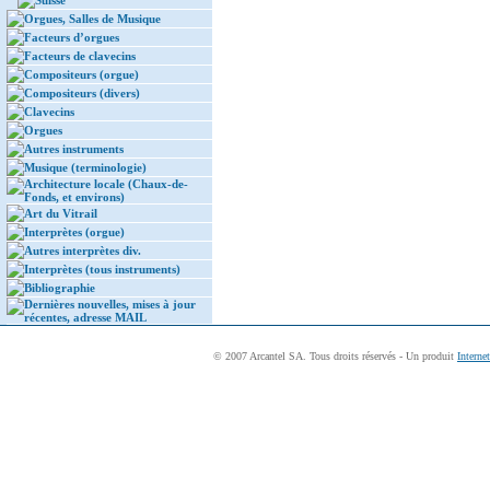
Suisse
Orgues, Salles de Musique
Facteurs d’orgues
Facteurs de clavecins
Compositeurs (orgue)
Compositeurs (divers)
Clavecins
Orgues
Autres instruments
Musique (terminologie)
Architecture locale (Chaux-de-
Fonds, et environs)
Art du Vitrail
Interprètes (orgue)
Autres interprètes div.
Interprètes (tous instruments)
Bibliographie
Dernières nouvelles, mises à jour
récentes, adresse MAIL
© 2007 Arcantel SA. Tous droits réservés - Un produit
Interne