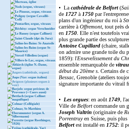
Morteau, église
• La
cathédrale de Belfort
(
Sai
Nods (orgue, vitraux)
Le Pissoux, orgue, vitraux
de
1727
à
1750
par l'entrepren
Poligny (orgue Cavaillé-
plans d'un ingénieur du roi à
St
Coll)
Pontarlier, orgue, vitraux
carrière à
Offremont
, tout près d
Réchésy: orgue Verschneider
en
1750
. Elle n'est toutefois v
Le Russey (orgue Callinet)
plus grande partie des sculptures
Saint-Claude (dpt du Jura)
Salins-les-Bains: St-Anatoile
Antoine Cupillard
(chaire, stall
Salins-les-Bains (orgue St-
on admire une grande toile du p
Maurice)
Vercel-Villedieu (orgue)
1859): l'
Ensevelissement du Chr
Villers-le-Lac, orgue, vitraux
ensemble remarquable de
vitra
Altkirch (église N.-Dame,
orgue)
début du 20ème s
. Certains de 
Angers (cathédrale, orgues)
Bessac
, Grenoble (ateliers toujou
Aups (Var: orgue italien)
Avignon (plusieurs orgues à
signature importante du vitrail f
voir)
Barjols: orgue précieux de
Provence (+ Cuers aussi)
Bettlach (orgue Callinet
•
Les orgues
: en août
1749
, l'
magnifique)
Colmar (Collégiale)
Ville de
Belfort
commande un gr
Colmar, St-Matthieu
Joseph Valtrin
(originaire de
R
Ebersmunster (orgue A.
Silbermann)
Porrentruy
en Suisse, puis plus
Ferrette (orgue Roethinger,
1926)
Belfort
est installé en
1752
: il 
Fréjus (cathédrale, Var)