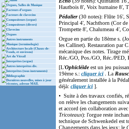
Echo
(39 notes): Quintaton 16',
Suisse
Orgues, Salles de Musique
Hautbois 8', Voix humaine 8', 
Facteurs d’orgues
Facteurs de clavecins
Pédalier
(30 notes): Flûte 16', S
Compositeurs (orgue)
Principal 4', Nachthorn (Cor de 
Compositeurs (divers)
Trompette 8', Chalumeau 4', Cor
Clavecins
Orgues
Orgue en partie du 18ème s. (Jos
Autres instruments
les Callinet). Restauration par
Musique (terminologie)
Architecture locale (Chaux-de-
mécanique des notes. Tirage mé
Fonds, et environs)
Art du Vitrail
Réc./GO, Pos./GO, Réc./PED,
Interprètes (orgue)
Autres interprètes div.
[L'
Ophicléide
est un jeu puissant
Interprètes (tous instruments)
19ème s.:
cliquer ici
. La
Rausc
Bibliographie
généralement installée à la Pédal
Dernières nouvelles, mises à jour
récentes, adresse MAIL
déjà:
cliquer ici
].
• Suite à des travaux confiés, 
on relève les changements suiva
et accord (en collaboration ave
Tricoteaux
): l'orgue reste incha
technique de Schwenkedel est t
Changements dans les jeux: le