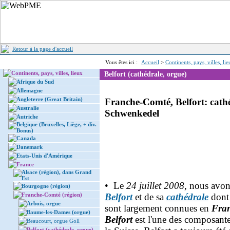
Retour à la page d'accueil
Vous êtes ici :
Accueil
>
Continents, pays, villes, li
Continents, pays, villes, lieux
Belfort (cathédrale, orgue)
Afrique du Sud
Allemagne
Angleterre (Great Britain)
Franche-Comté, Belfort: cathé
Australie
Schwenkedel
Autriche
Belgique (Bruxelles, Liège, + div.
Bonus)
Canada
Danemark
Etats-Unis d'Amérique
France
Alsace (région), dans Grand
Est
• Le
24 juillet 2008
, nous avon
Bourgogne (région)
Franche-Comté (région)
Belfort
et de sa
cathédrale
dont 
Arbois, orgue
sont largement connues en
Fra
Baume-les-Dames (orgue)
Belfort
est l'une des composante
Beaucourt, orgue Goll
Belfort (cathédrale, orgue)