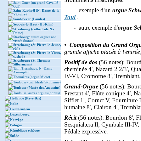
Saint-Omer (un grand Cavaillé-
Coll)
- exemple d'un
orgue Schw
Saint-Raphaël (N.-Dame-de-la-
Victoire)
Toul
,
Saint-Sever (Landes)
Seppois-le-Haut (Ht-Rhin)
- autre exemple d'
orgue Sc
Strasbourg (cathédrale N.-
Dame)
Strasbourg: autres orgues non
visités (bonus)
•
Composition du Grand Orgue 
Strasbourg (St-Pierre-le-Jeune,
réf.)
grande affiche placée à l'entrée
Strasbourg (St-Pierre-le-Vieux,
cathol.)
Strasbourg (St-Thomas:
Positif
de dos
(56 notes): Bourdo
Silbermann)
cheminée 4', Nazard 2 2/3', Quar
Tain l'Hermitage: N.-Dame
Assomption
IV-VI, Cromorne 8', Tremblant.
Thomières (orgue Micot)
Toulouse (cathédrale St-Etienne)
Grand-Orgue
(56 notes): Bour
Toulouse (Musée des Augustins)
Prestant 4', Flûte conique 4', Na
Toulouse: autres orgues (bonus)
Hollande (Pays-Bas)
Sifflet 1', Cornet V, Fournitur
Italie
humaine 8', Clairon 4', Trembla
Liechtenstein
Luxembourg
Récit
(56 notes): Bourdon 8', Flût
Norvège
Sesquialtera II, Cymbale III-IV, 
Pologne
Pédale expressive.
République tchèque
Suède