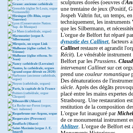
sculptures dorées (oeuvres d'
Ant
Grasse: ancienne cathédrale
une trentaine de jeux (Positif, 
Grenoble (église St-Louis, orgue
Formentelli)
Jospeh Valtrin fut, un temps, e
Hirsingue (Ht-Rhin, orgue
Guerrier)
techniquement, les instruments 
Lyon (Conservatoire Nation.
Sup. de Musique)
que les Silbermann, et nécessit
Le Mans (cathédrale, orgue)
L'orgue de Belfort fut réparé pa
Marmoutier (orgue A.
Silbermann)
dynastie des Callinet
, facteurs 
Mirepoix, un orgue Link
Callinet
restaure et agrandit l'o
Mulhouse (église cathol. St-
Etienne)
Récit
). Le vénérable instrument 
Mulhouse (église réform. St-
Jean)
Belfort par les
Prussiens
.
Claud
Nancy cathédrale (Lorraine)
intervenant Callinet
sur cet orgu
Nantes, la cathédrale, orgues
(grand orgue détruit en 2020)
prend une
couleur romantique
p
Narbonne (ancienne cathédrale,
orgue)
Des dénaturations de l'instrume
Noyon (cathédrale, orgues)
siècle
. Après des dégâts provoq
Paris, la capitale de la France
placé entre les mains expertes d
Poitiers (cathédrale, orgue
Clicquot)
Strasbourg. Une restauration es
Ribeauvillé (Alsace)
La Roche-sur-Foron (orgue,
restitution de la composition d
fact. italienne)
L'orgue fut inauguré par
Miche
Roquebrune-sur-Argens, orgue
Roquevaire (Provence)
de ce monumental instrument es
Rouffach (Alsace)
Ablitzer
. L'orgue de Belfort est
Saint-Maximin (orgue J. E.
Isnard)
Monuments Historiques.