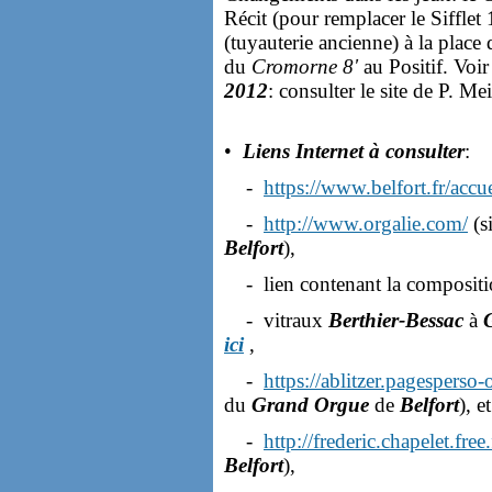
Récit (pour remplacer le Sifflet
(tuyauterie ancienne) à la place
du
Cromorne 8'
au Positif. Voir
2012
: consulter le site de P. Me
•
Liens Internet à consulter
:
-
https://www.belfort.fr/accu
-
http://www.orgalie.com/
(s
Belfort
),
- lien contenant la compositi
- vitraux
Berthier-Bessac
à
ici
,
-
https://ablitzer.pagesperso
du
Grand Orgue
de
Belfort
), e
-
http://frederic.chapelet.free
Belfort
),