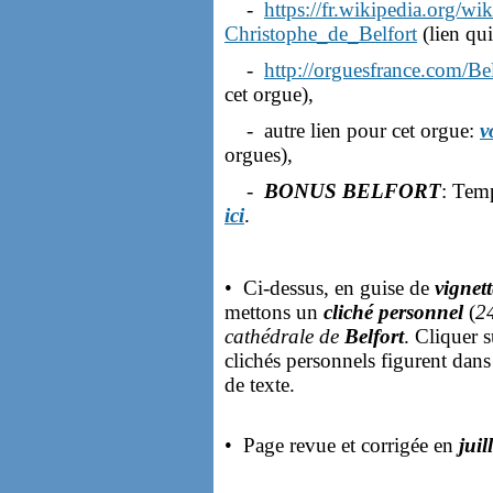
-
https://fr.wikipedia.org/
Christophe_de_Belfort
(lien qui
-
http://orguesfrance.com/Be
cet orgue),
- autre lien pour cet orgue:
v
orgues),
-
BONUS BELFORT
: Temp
ici
.
• Ci-dessus, en guise de
vignet
mettons un
cliché personnel
(
2
cathédrale de
Belfort
. Cliquer s
clichés personnels figurent dans
de texte.
• Page revue et corrigée en
juil