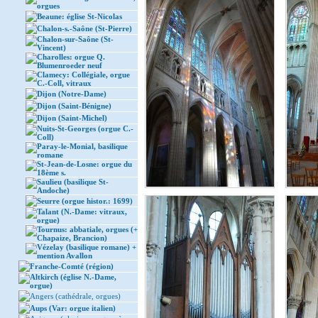
orgues
Beaune: église St-Nicolas
Chalon-s.-Saône (St-Pierre)
Chalon-sur-Saône (St-
Vincent)
Charolles: orgue Q.
Blumenroeder neuf
Clamecy: Collégiale, orgue
C.-Coll, vitraux
Dijon (Notre-Dame)
Dijon (Saint-Bénigne)
Dijon (Saint-Michel)
Nuits-St-Georges (orgue C.-
Coll)
Paray-le-Monial, basilique
romane
St-Jean-de-Losne: orgue du
18ème s.
Saulieu (basilique St-
Andoche)
Seurre (orgue histor.: 1699)
Talant (N.-Dame: vitraux,
orgue)
Tournus: abbatiale, orgues (+
Chapaize, Brancion)
Vézelay (basilique romane) +
mention Avallon
Franche-Comté (région)
Altkirch (église N.-Dame,
orgue)
Angers (cathédrale, orgues)
Aups (Var: orgue italien)