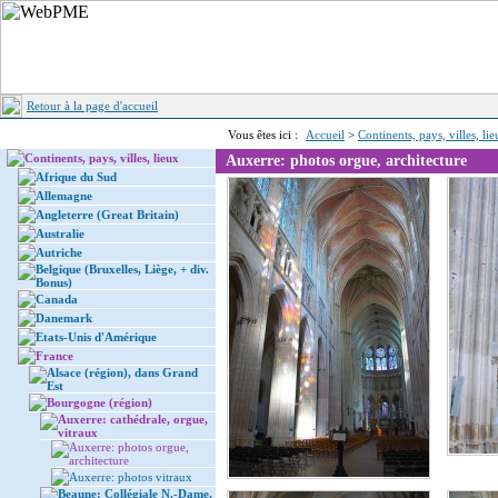
Retour à la page d'accueil
Vous êtes ici :
Accueil
>
Continents, pays, villes, li
Continents, pays, villes, lieux
Auxerre: photos orgue, architecture
Afrique du Sud
Allemagne
Angleterre (Great Britain)
Australie
Autriche
Belgique (Bruxelles, Liège, + div.
Bonus)
Canada
Danemark
Etats-Unis d'Amérique
France
Alsace (région), dans Grand
Est
Bourgogne (région)
Auxerre: cathédrale, orgue,
vitraux
Auxerre: photos orgue,
architecture
Auxerre: photos vitraux
Beaune: Collégiale N.-Dame,