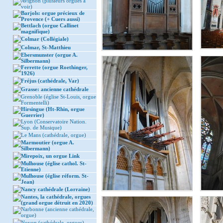
Avignon (plusieurs orgues à
voir)
Barjols: orgue précieux de
Provence (+ Cuers aussi)
Bettlach (orgue Callinet
magnifique)
Colmar (Collégiale)
Colmar, St-Matthieu
Ebersmunster (orgue A.
Silbermann)
Ferrette (orgue Roethinger,
1926)
Fréjus (cathédrale, Var)
Grasse: ancienne cathédrale
Grenoble (église St-Louis, orgue
Formentelli)
Hirsingue (Ht-Rhin, orgue
Guerrier)
Lyon (Conservatoire Nation.
Sup. de Musique)
Le Mans (cathédrale, orgue)
Marmoutier (orgue A.
Silbermann)
Mirepoix, un orgue Link
Mulhouse (église cathol. St-
Etienne)
Mulhouse (église réform. St-
Jean)
Nancy cathédrale (Lorraine)
Nantes, la cathédrale, orgues
(grand orgue détruit en 2020)
Narbonne (ancienne cathédrale,
orgue)
Noyon (cathédrale, orgues)