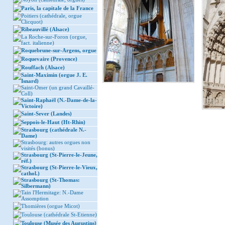
Paris, la capitale de la France
Poitiers (cathédrale, orgue
Clicquot)
Ribeauvillé (Alsace)
La Roche-sur-Foron (orgue,
fact. italienne)
Roquebrune-sur-Argens, orgue
Roquevaire (Provence)
Rouffach (Alsace)
Saint-Maximin (orgue J. E.
Isnard)
Saint-Omer (un grand Cavaillé-
Coll)
Saint-Raphaël (N.-Dame-de-la-
Victoire)
Saint-Sever (Landes)
Seppois-le-Haut (Ht-Rhin)
Strasbourg (cathédrale N.-
Dame)
Strasbourg: autres orgues non
visités (bonus)
Strasbourg (St-Pierre-le-Jeune,
réf.)
Strasbourg (St-Pierre-le-Vieux,
cathol.)
Strasbourg (St-Thomas:
Silbermann)
Tain l'Hermitage: N.-Dame
Assomption
Thomières (orgue Micot)
Toulouse (cathédrale St-Etienne)
Toulouse (Musée des Augustins)