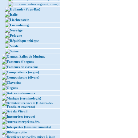
Toulouse: autres orgues (bonus)
Hollande (Pays-Bas)
Italie
Liechtenstein
Luxembourg
Norvège
Pologne
République tchèque
Suède
Suisse
Orgues, Salles de Musique
Facteurs d’orgues
Facteurs de clavecins
Compositeurs (orgue)
Compositeurs (divers)
Clavecins
Orgues
Autres instruments
Musique (terminologie)
Architecture locale (Chaux-de-
Fonds, et environs)
Art du Vitrail
Interprètes (orgue)
Autres interprètes div.
Interprètes (tous instruments)
Bibliographie
Dernières nouvelles, mises à jour