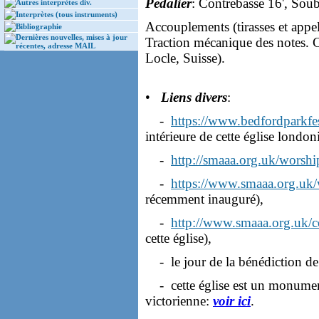
Pédalier
: Contrebasse 16', Soub
Autres interprètes div.
Interprètes (tous instruments)
Accouplements (tirasses et appels au
Bibliographie
Dernières nouvelles, mises à jour
Traction mécanique des notes.
récentes, adresse MAIL
Locle, Suisse).
•
Liens divers
:
-
https://www.bedfordparkfest
intérieure de cette église london
-
http://smaaa.org.uk/worsh
-
https://www.smaaa.org.uk
récemment inauguré),
-
http://www.smaaa.org.uk/co
cette église),
- le jour de la bénédiction de
- cette église est un monument
victorienne:
voir ici
.