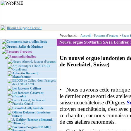
Retour à la page d'accueil
Vous êtes ici :
Accueil
>
Facteurs d’orgues
>
Pages 
Continents, pays, villes, lieux
Nouvel orgue St-Martin SA (à Londres):
Orgues, Salles de Musique
Facteurs d’orgues
Pages individuelles
Un nouvel orgue londonien d
Jürgen Ahrend, facteur d'orgues
de Neuchâtel, Suisse)
Arp Schnitger (1648-1719):
Orgelbauer
Aubertin Bernard,
Manufacture
BEDOS de Celles, dom François
de (1709-1779)
Les facteurs Callinet
• Nous ouvrons cette rubrique 
Les facteurs Casavant
le dernier orgue sorti des atelie
(Canada)
Cattin Gérald, facteur en
suisse neuchâteloise d'Orgues
S
Franche-Comté
citoyen neuchâtelois, c'est avec
Cavaillé-Coll, Aristide
Olivier Delessert (musicien-
ce chapitre, car nous connaisson
flûtier)
J. Gabler (facteur allemand,
de ces ateliers renommés.
18ème s.)
Facteurs d'orgues ISNARD,
Provence