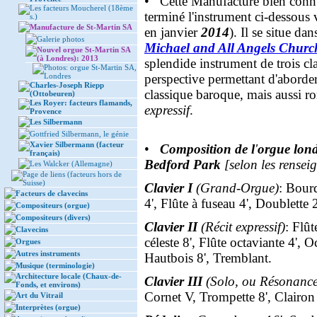
• Cette Manufacture bien conn
Les facteurs Moucherel (18ème
terminé l'instrument ci-dessous v
s.)
Manufacture de St-Martin SA
en janvier
2014
). Il se situe d
Galerie photos
Michael and All Angels Churc
Nouvel orgue St-Martin SA
(à Londres): 2013
splendide instrument de trois cl
Photos: orgue St-Martin SA,
Londres
perspective permettant d'aborder
Charles-Joseph Riepp
classique baroque, mais aussi r
(Ottobeuren)
Les Royer: facteurs flamands,
expressif
.
Provence
Les Silbermann
Gottfried Silbermann, le génie
Xavier Silbermann (facteur
•
Composition de l
'
orgue lon
français)
Bedford Park
[selon les rense
Les Walcker (Allemagne)
Page de liens (facteurs hors de
Suisse)
Clavier I
(Grand-Orgue)
: Bour
Facteurs de clavecins
4', Flûte à fuseau 4', Doublette 2
Compositeurs (orgue)
Compositeurs (divers)
Clavier II
(Récit expressif)
: Flû
Clavecins
céleste 8', Flûte octaviante 4', O
Orgues
Autres instruments
Hautbois 8', Tremblant.
Musique (terminologie)
Architecture locale (Chaux-de-
Clavier III
(Solo, ou Résonance,
Fonds, et environs)
Cornet V, Trompette 8', Clairon 
Art du Vitrail
Interprètes (orgue)