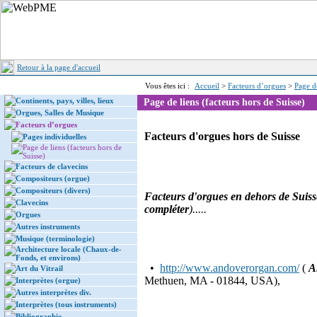
Retour à la page d'accueil
Vous êtes ici :
Accueil
>
Facteurs d’orgues
>
Page de
Continents, pays, villes, lieux
Page de liens (facteurs hors de Suisse)
Orgues, Salles de Musique
Facteurs d’orgues
Facteurs d'orgues hors de Suisse
Pages individuelles
Page de liens (facteurs hors de
Suisse)
Facteurs de clavecins
Compositeurs (orgue)
Compositeurs (divers)
Facteurs d'orgues en dehors de Suisse
Clavecins
compléter
).....
Orgues
Autres instruments
Musique (terminologie)
Architecture locale (Chaux-de-
Fonds, et environs)
•
http://www.andoverorgan.com/
(
A
Art du Vitrail
Methuen, MA - 01844, USA),
Interprètes (orgue)
Autres interprètes div.
Interprètes (tous instruments)
Bibliographie