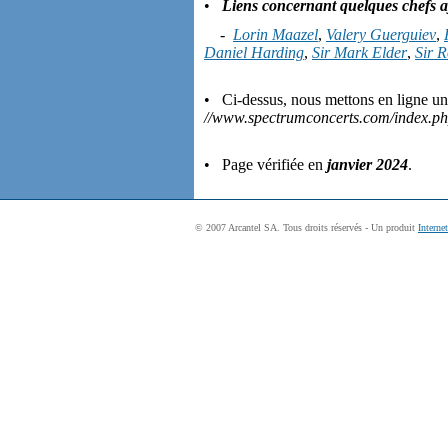
•
Liens concernant quelques chefs aya
-
Lorin Maazel
,
Valery Guerguiev
,
Daniel Harding
,
Sir Mark Elder
,
Sir 
• Ci-dessus, nous mettons en ligne u
//www.spectrumconcerts.com/index.p
• Page vérifiée en
janvier 2024
.
© 2007 Arcantel SA. Tous droits réservés - Un produit
Interne