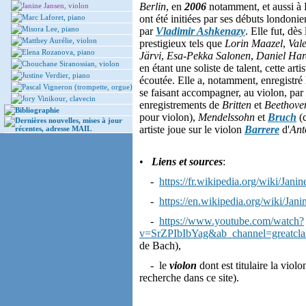
Berlin
, en
2006
notamment, et aussi à
Janine Jansen, violon
Marc Laforet, piano
ont été initiées par ses débuts londoni
Misora Lee, piano
par
Vladimir Ashkenazy
. Elle fut, dès
Matthey Aurélie, violon
prestigieux tels que
Lorin Maazel
,
Val
Elena Rozanova, piano
Järvi
,
Esa-Pekka Salonen
,
Daniel Har
Chouchane Siranossian, violon
en étant une soliste de talent, cette art
Justine Verdier, piano
écoutée. Elle a, notamment, enregistré
Pascal Vigneron (trompette, orgue)
se faisant accompagner, au violon, par
Jory Vinikour, clavecin
enregistrements de
Britten
et
Beethove
Bibliographie
pour violon),
Mendelssohn
et
Bruch
(c
Dernières nouvelles, mises à jour
artiste joue sur le violon
Barrere
d'
Ant
récentes, adresse MAIL
•
Liens et sources
:
-
https://fr.wikipedia.org/wiki/Jani
-
https://en.wikipedia.org/wiki/Jan
-
https://www.youtube.com/watch?
v=SrZPIbIbYag&ab_channel=greatclas
de Bach),
- le
violon
dont est titulaire la viol
recherche dans ce site).