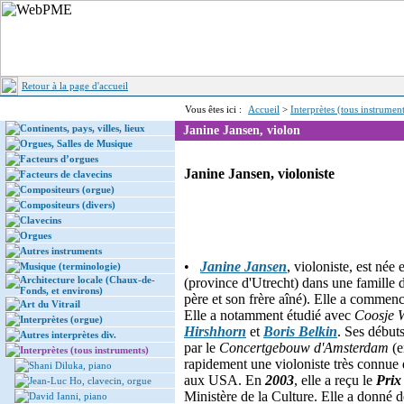
Retour à la page d'accueil
Vous êtes ici :
Accueil
>
Interprètes (tous instrument
Continents, pays, villes, lieux
Janine Jansen, violon
Orgues, Salles de Musique
Facteurs d’orgues
Janine Jansen, violoniste
Facteurs de clavecins
Compositeurs (orgue)
Compositeurs (divers)
Clavecins
Orgues
Autres instruments
•
Janine Jansen
, violoniste, est née
Musique (terminologie)
Architecture locale (Chaux-de-
(province d'Utrecht) dans une famille
Fonds, et environs)
père et son frère aîné). Elle a commenc
Art du Vitrail
Elle a notamment étudié avec
Coosje 
Interprètes (orgue)
Hirshhorn
et
Boris Belkin
. Ses début
Autres interprètes div.
par le
Concertgebouw d'Amsterdam
(
Interprètes (tous instruments)
rapidement une violoniste très connue
Shani Diluka, piano
aux USA. En
2003
, elle a reçu le
Prix
Jean-Luc Ho, clavecin, orgue
Ministère de la Culture. Elle a donné d
David Ianni, piano