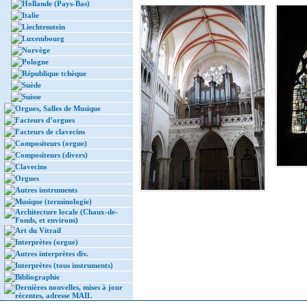
Hollande (Pays-Bas)
Italie
Liechtenstein
Luxembourg
Norvège
Pologne
République tchèque
Suède
Suisse
Orgues, Salles de Musique
Facteurs d’orgues
Facteurs de clavecins
Compositeurs (orgue)
Compositeurs (divers)
Clavecins
Orgues
Autres instruments
Musique (terminologie)
Architecture locale (Chaux-de-
Fonds, et environs)
Art du Vitrail
Interprètes (orgue)
Autres interprètes div.
Interprètes (tous instruments)
Bibliographie
Dernières nouvelles, mises à jour
récentes, adresse MAIL