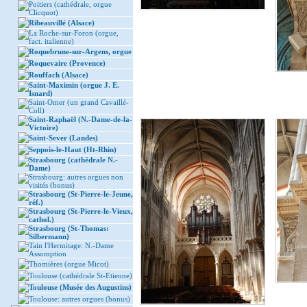
Poitiers (cathédrale, orgue
Clicquot)
Ribeauvillé (Alsace)
La Roche-sur-Foron (orgue,
fact. italienne)
Roquebrune-sur-Argens, orgue
Roquevaire (Provence)
Rouffach (Alsace)
Saint-Maximin (orgue J. E.
Isnard)
Saint-Omer (un grand Cavaillé-
Coll)
Saint-Raphaël (N.-Dame-de-la-
Victoire)
Saint-Sever (Landes)
Seppois-le-Haut (Ht-Rhin)
Strasbourg (cathédrale N.-
Dame)
Strasbourg: autres orgues non
visités (bonus)
Strasbourg (St-Pierre-le-Jeune,
réf.)
Strasbourg (St-Pierre-le-Vieux,
cathol.)
Strasbourg (St-Thomas:
Silbermann)
Tain l'Hermitage: N.-Dame
Assomption
Thomières (orgue Micot)
Toulouse (cathédrale St-Etienne)
Toulouse (Musée des Augustins)
Toulouse: autres orgues (bonus)