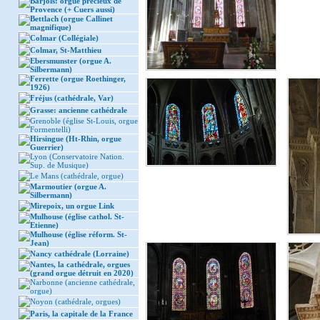
Barjols: orgue précieux de
Provence (+ Cuers aussi)
Bettlach (orgue Callinet
magnifique)
Colmar (Collégiale)
Colmar, St-Matthieu
Ebersmunster (orgue A.
Silbermann)
Ferrette (orgue Roethinger,
1926)
Fréjus (cathédrale, Var)
Grasse: ancienne cathédrale
Grenoble (église St-Louis, orgue
Formentelli)
Hirsingue (Ht-Rhin, orgue
Guerrier)
Lyon (Conservatoire Nation.
Sup. de Musique)
Le Mans (cathédrale, orgue)
Marmoutier (orgue A.
Silbermann)
Mirepoix, un orgue Link
Mulhouse (église cathol. St-
Etienne)
Mulhouse (église réform. St-
Jean)
Nancy cathédrale (Lorraine)
Nantes, la cathédrale, orgues
(grand orgue détruit en 2020)
Narbonne (ancienne cathédrale,
orgue)
Noyon (cathédrale, orgues)
Paris, la capitale de la France