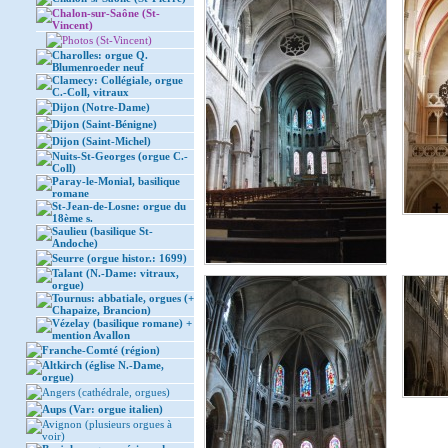
Chalon-sur-Saône (St-
Vincent)
Photos (St-Vincent)
Charolles: orgue Q.
Blumenroeder neuf
Clamecy: Collégiale, orgue
C.-Coll, vitraux
Dijon (Notre-Dame)
Dijon (Saint-Bénigne)
Dijon (Saint-Michel)
Nuits-St-Georges (orgue C.-
Coll)
Paray-le-Monial, basilique
romane
St-Jean-de-Losne: orgue du
18ème s.
Saulieu (basilique St-
Andoche)
Seurre (orgue histor.: 1699)
Talant (N.-Dame: vitraux,
orgue)
Tournus: abbatiale, orgues (+
Chapaize, Brancion)
Vézelay (basilique romane) +
mention Avallon
Franche-Comté (région)
Altkirch (église N.-Dame,
orgue)
Angers (cathédrale, orgues)
Aups (Var: orgue italien)
Avignon (plusieurs orgues à
voir)