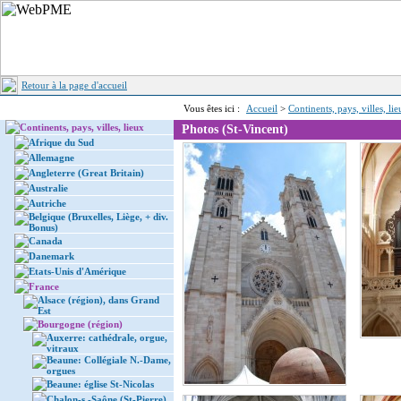
Retour à la page d'accueil
Vous êtes ici :
Accueil
>
Continents, pays, villes, li
Continents, pays, villes, lieux
Photos (St-Vincent)
Afrique du Sud
Allemagne
Angleterre (Great Britain)
Australie
Autriche
Belgique (Bruxelles, Liège, + div.
Bonus)
Canada
Danemark
Etats-Unis d'Amérique
France
Alsace (région), dans Grand
Est
Bourgogne (région)
Auxerre: cathédrale, orgue,
vitraux
Beaune: Collégiale N.-Dame,
orgues
Beaune: église St-Nicolas
Chalon-s.-Saône (St-Pierre)