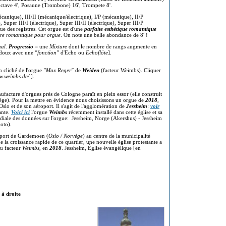
oroctave 4', Posaune (Trombone) 16', Trompete 8'.
canique), III/II (mécanique/électrique), I/P (mécanique), II/P
, Super III/I (électrique), Super III/II (électrique), Super III/P
ue des registres. Cet orgue est d'une
parfaite esthétique romantique
ture romantique pour orgue
. On note une belle abondance de 8' !
nal
.
Progressio
= une
Mixture
dont le nombre de rangs augmente en
s doux avec une
"fonction"
d'Echo ou
Echoflöte
].
n cliché de l'orgue
"Max Reger"
de
Weiden
(facteur Weimbs). Cliquer
ww.weimbs.de/
].
nufacture d'orgues près de Cologne paraît en plein essor (elle construit
ège). Pour la mettre en évidence nous choisissons un orgue de
2018
,
slo et de son aéroport. Il s'agit de l'agglomération de
Jessheim
:
voir
ante.
Voici ici
l'orgue
Weimbs
récemment installé dans cette église et sa
ndiale des données sur l'orgue: Jessheim, Norge (Akershus) - Jessheim
hoto).
roport de Gardemoen (
Oslo / Norvège
) au centre de la municipalité
 la croissance rapide de ce quartier, une nouvelle église protestante a
du facteur
Weimbs
, en
2018
. Jessheim, Église évangélique [en
 à droite