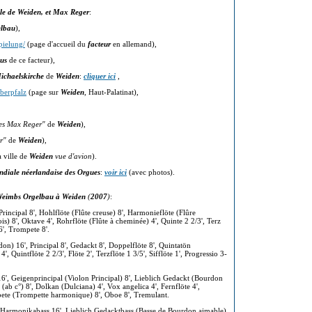
ille de Weiden, et Max Reger
:
lbau
),
pielung/
(page d'accueil du
facteur
en allemand),
us
de ce facteur),
Michaelskirche
de
Weiden
:
cliquer ici
,
berpfalz
(page sur
Weiden
, Haut-Palatinat),
es Max Reger"
de
Weiden
),
r"
de
Weiden
),
a ville de
Weiden
vue d'avion
).
diale néerlandaise des Orgues
:
voir ici
(avec photos).
Weimbs Orgelbau à Weiden
(
2007
)
:
incipal 8', Hohlflöte (Flûte creuse) 8', Harmonieflöte (Flûre
 8', Oktave 4', Rohrflöte (Flûte à cheminée) 4', Quinte 2 2/3', Terz
6', Trompete 8'.
don) 16', Principal 8', Gedackt 8', Doppelflöte 8', Quintatön
, Quintflöte 2 2/3', Flöte 2', Terzflöte 1 3/5', Sifflöte 1', Progressio 3-
16', Geigenprincipal (Violon Principal) 8', Lieblich Gedackt (Bourdon
 (ab c°) 8', Dolkan (Dulciana) 4', Vox angelica 4', Fernflöte 4',
pete (Trompette harmonique) 8', Oboe 8', Tremulant.
', Harmonikabass 16', Lieblich Gedacktbass (Basse de Bourdon aimable)