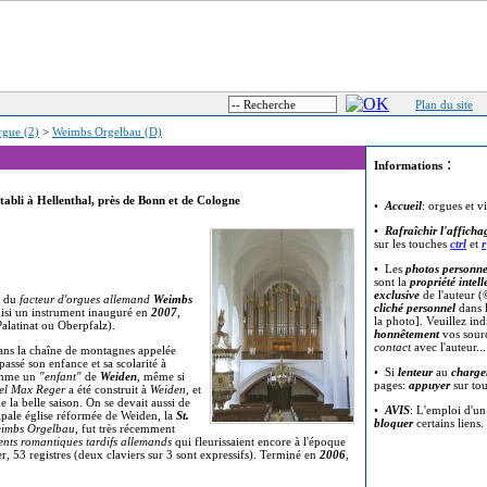
Plan du site
rgue (2)
>
Weimbs Orgelbau (D)
:
Informations
abli à Hellenthal, près de Bonn et de Cologne
•
Accueil
: orgues et v
•
Rafraîchir l'afficha
sur les touches
ctrl
et
r
• Les
photos personne
sont la
propriété intell
exclusive
de l'auteur (
l du
facteur d'orgues allemand
Weimbs
cliché personnel
dans l
oisi un instrument inauguré en
2007
,
la photo]. Veuillez in
Palatinat ou Oberpfalz).
honnêtement
vos sour
contact
avec l'auteur..
ns la chaîne de montagnes appelée
 passé son enfance et sa scolarité à
• Si
lenteur
au
charge
mme un
"enfant"
de
Weiden
, même si
pages:
appuyer
sur to
rel Max Reger
a été construit à
Weiden
, et
 la belle saison. On se devait aussi de
•
AVIS
: L'emploi d'u
ipale église réformée de Weiden, la
St.
bloquer
certains liens.
imbs Orgelbau
, fut très récemment
ents romantiques tardifs allemands
qui fleurissaient encore à l'époque
r, 53 registres (deux claviers sur 3 sont expressifs). Terminé en
2006
,