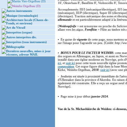
Martin Vier-Orgelbau (D)
16', Oktavbass 8', Bassflöte 8', Violoncello 8', Ten
Weimbs Orgelbau (D)
Accouplements: III/I (mécanique/électrique), II/I (mé
Autres instruments
(mécanique), III/P (électrique), Super III (électrique)
Musique (terminologie)
(électrique). Traction mécanique des notes et électriq
allemande
et est particulièrement adapté à la
littéra
Architecture locale (Chaux-de-
Fonds, et environs)
[
Weidenpfeife
= est synonyme ou proche du
Salicio
Art du Vitrail
allant vers les aigus.
Fernflöte
= Flûte au timbre trè
Interprètes (orgue)
Autres interprètes div.
• En guise de
vignette
de cette page, nous mettons u
Interprètes (tous instruments)
sur l'image pour l'agrandir un peu. [Crédit:
http://w
Bibliographie
Dernières nouvelles, mises à jour
•
BONUS POUR LE FACTEUR WEIMBS
: cette ma
récentes, adresse MAIL
des orgues en Allemagne, au Japon, et aussi en Norv
installé dans une église moderne en Norvège, près d'O
ici
, et
voir ici
pour cette toute nouvelle église protest
composition
. Cet orgue figure déjà dans la base Mo
Kirke, Weimbs Orgelbau,
2018
:
voir ici
(avec une p
- Jessheim est située à proximité immédiate de l'aé
d'Ullensaker dans la province d'Akershu. En raison de
également été construite. Elle a reçu un orgue neuf 
Norvège].
• Page mise à jour début
janvier 2024
.
Vue de la St. Michaelskirche de Weiden: ci-dessous,