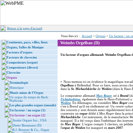
Retour à la page d'accueil
Vous êtes ici :
Accueil
>
Orgues
>
Un facteur / un o
Continents, pays, villes, lieux
Weimbs Orgelbau (D)
Orgues, Salles de Musique
Facteurs d’orgues
Un facteur d'orgues allemand: Weimbs Orgelbau ét
Facteurs de clavecins
Compositeurs (orgue)
Compositeurs (divers)
Clavecins
Orgues
• Nous mettons ici en évidence le magnifique travai
Terminologie
Orgelbau
à Hellenthal. Pour ce faire, nous avons ch
Historique
dans la
St. Michaelskirche
de
Weiden
(dans le Haut-
Musée suisse de l’Orgue
Le compositeur allemand
Max Reger
, né à
Brand
(da
Un orgue du temps de Bach:
Fichtelgebirge
, également dans le
Haut-Palatinat
) a
Pfaffroda
Weiden
. En Allemagne, on considère
Max Reger
co
Les plus grandes orgues (monde)
c'est à
Brand
qu'il est réellement né. Un
centre cultu
des concerts y sont donnés assez régulièrement lors de
Un facteur / un orgue (1)
construire un
orgue
dédié à
Max Reger
dans la princ
Un facteur / un orgue (2)
Michaelskiche
. Cet instrument, de la manufacture
We
Austin Organs Inc., USA
inauguré. Il a été conçu dans l'esthétique des
instrum
de
Max Reger
. L'orgue compte 3 claviers, un pédalie
Dieter Bensmann (D)
l'
orgue de Weiden
fut inauguré en
mars 2007
.
R.J. Brunner & Co., Organ