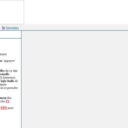
Imprimer
itraux
ge
: appuyer
lles
de ce site
ectuelle
©
) [
mention
:
'
info-bulle
de
diquer
ces et
prendre
.
ment
des
uche
F5
.
n
VPN
peut