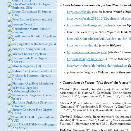
Comp. (USA)
John-Paul BUZARD, Organ
•
Liens Internet concernant le facteur Weimbs, la v
Building, USA
Bruno Christensen & Sønner
-
https://weimbs.de/
(site du facteur
Weimbs Orge
(DK)
-
https://weimbs.de/2016/12/12/delitzsch-cd-eins
Peter Collins (facteur anglais)
Fossaert Yves (F)
-
https://weimbs.de/orgeln/opusliste/
(liste des
Op
Gegenbauer Martin, facteur
- lien direct avec l'orgue
"Max Reger"
de la
St. 
allemand
Hardt Günter & Sohn, Orgelbau,
-
https://de.wikipedia.org/wiki/Weiden_in_der_O
D
Jennings Robin (facteur anglais)
-
https://www.weiden.de/
(site de
Weiden
),
Friedrich Kampherm (D)
-
https://www.maxregertage.de/
(site des
"Journé
Michael Kreisz Orgelbau
Lammermuir Pipe Organs
-
https://max-reger-halle.de/
(la
"Halle Max Rege
(Ecosse)
-
http://www.oberpfalz-luftbild.de/weiden.htm
(l
Mönch Orgelbau (D)
Nelson Karl (facteur suédois)
- présence de l'orgue de Weiden dans la
Base mon
Nichols & Simpson, facteurs
(USA)
•
Composition de l'orgue
"
Max Reger
"
du facteur 
Pieringer Orgelbau (Autriche)
SCHOLZ Orgelbau
Clavier 1
(Hauptwerk, Grand-Orgue): Principal 16', Pr
(Mönchengladbach)
harmonique) 8', Gamba 8', Gemshorn (Cor de chamois)
Schumacher Orgelbau (facteur
(Tierce) 1 3/5', Superoktave 2', Mixtur 5f 2', Tuba 1
belge)
Škofijska Orglarska Delavnica
Clavier 2
(Positif intérieur, expressif): Bordun (Bour
(Slovénie)
(Quintaton) 8', Weidenpfeife 8', Oktave 4', Querflöte 4'
Steuart Goodwin Pipe Organs
5f 2 2/3', Mixtur 4f 1 1/3', Klarinette 8', Tremulant.
(USA)
Clavier 3
(Schwellwerk, Récit expressif): Quintatön 
Kenneth Tickell organ builders
aimable) 8', Traversflöte 8', Aeoline 8', Vox Coelestis
(UK)
Flautino 2', Harmonia aetherea 3f 2', Harmonietrom
Br. TORKILDSEN Orgelbyggeri
AS (Norv.)
Pédalier
: Untersatz 32', Contrabass 16', Subbass 16