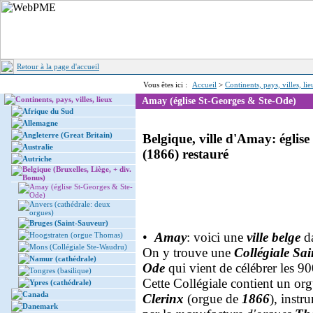
Retour à la page d'accueil
Vous êtes ici :
Accueil
>
Continents, pays, villes, li
Continents, pays, villes, lieux
Amay (église St-Georges & Ste-Ode)
Afrique du Sud
Allemagne
Angleterre (Great Britain)
Belgique, ville d'Amay: églis
Australie
(1866) restauré
Autriche
Belgique (Bruxelles, Liège, + div.
Bonus)
Amay (église St-Georges & Ste-
Ode)
Anvers (cathédrale: deux
orgues)
Bruges (Saint-Sauveur)
•
Amay
: voici une
ville belge
da
Hoogstraten (orgue Thomas)
Mons (Collégiale Ste-Waudru)
On y trouve une
Collégiale Sai
Namur (cathédrale)
Ode
qui vient de célébrer les 90
Tongres (basilique)
Cette Collégiale contient un or
Ypres (cathédrale)
Canada
Clerinx
(orgue de
1866
), instr
Danemark