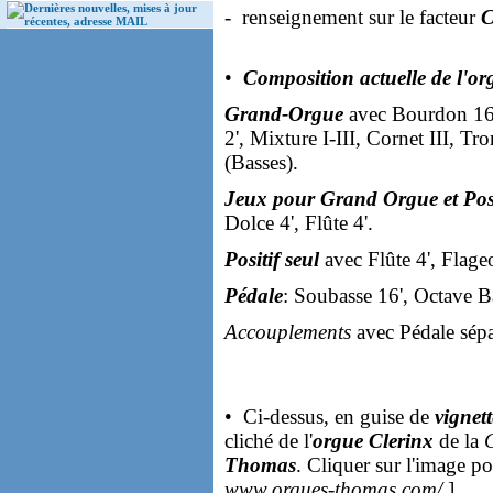
Dernières nouvelles, mises à jour
- renseignement sur le facteur
C
récentes, adresse MAIL
•
Composition actuelle de l'o
Grand-Orgue
avec Bourdon 16'
2', Mixture I-III, Cornet III, Tr
(Basses).
Jeux pour Grand Orgue et Posi
Dolce 4', Flûte 4'.
Positif seul
avec Flûte 4', Flageo
Pédale
: Soubasse 16', Octave B
Accouplements
avec Pédale sépa
• Ci-dessus, en guise de
vignett
cliché de l'
orgue Clerinx
de la
Thomas
. Cliquer sur l'image p
www.orgues-thomas.com/
].