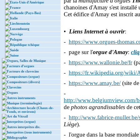
par la
manufacture d'orgues
Th
Etats-Unis d'Amérique
chanoines d'Amay s'est installé
France
Hollande (Pays-Bas)
Cet édifice d'Amay est inscrit a
Italie
Liechtenstein
Luxembourg
•
Liens Internet à ouvrir
:
Norvège
Pologne
-
https://www.orgues-thomas.c
République tchèque
Suède
- page sur l'
orgue d'Amay
:
cliq
Suisse
Orgues, Salles de Musique
-
https://www.wallonie.be/fr
(p
Facteurs d’orgues
Facteurs de clavecins
-
https://fr.wikipedia.org/wiki
Compositeurs (orgue)
-
https://www.amay.be/
(site de
Compositeurs (divers)
Clavecins
-
Orgues
Autres instruments
http://www.belgiumview.com/
Musique (terminologie)
de
photos agrandissables
de cet
Architecture locale (Chaux-de-
Fonds, et environs)
-
http://www.fabrice-muller.be/
Art du Vitrail
Interprètes (orgue)
Liège
).
Autres interprètes div.
Interprètes (tous instruments)
- l'orgue dans la base mondiale
Bibliographie