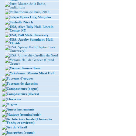
Paris: Maison de la Radio,
auditorium
Philharmonie de Paris, 2016
Tokyo Opera City, Shinjuku
Tonhalle Zürich
USA, Alice Tully Hall, Lincoln
Center, NY
USA, Ball State University
USA, Jacoby Symphony Hall,
Floride
USA, Spivey Hall (Clayton State
University)
USA, Université Caroline du Nord
Victoria Hall de Genève (Grand
Orgue)
Vienne, Konzerthaus
Yokohama, Minato Mirai Hall
Facteurs d’orgues
Facteurs de clavecins
Compositeurs (orgue)
Compositeurs (divers)
Clavecins
Orgues
Autres instruments
Musique (terminologie)
Architecture locale (Chaux-de-
Fonds, et environs)
Art du Vitrail
Interprètes (orgue)