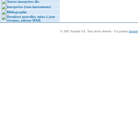
Autres interprètes div.
Interprètes (tous instruments)
Bibliographie
Dernières nouvelles, mises à jour
récentes, adresse MAIL
© 2007 Arcantel SA. Tous droits réservés - Un produit
Interne