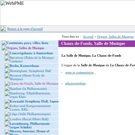
Retour à la page d'accueil
Vous êtes ici :
Accueil
>
Orgues, Salles de Musique
Continents, pays, villes, lieux
Chaux-de-Fonds, Salle de Musique
Orgues, Salles de Musique
Concertgebouw à Amsterdam
La Salle de Musique, La Chaux-de-Fonds
Barcelone (Palais de la Musique
Catalane)
L'orgue de la
Salle de Musique
de
La Chaux-de-Fo
Berlin, Konzerthaus
Birmingham, Symphony Hall
-
texte et commentaire
,
Bucarest (Haute Ecole de
Musique)
-
photographies
.
Chaux-de-Fonds, Salle de Musique
Haarlem (la Philharmonie)
Hambourg: Elbphilharmonie,
orgue Klais
Kawasaki Symphony Hall, Japon
Kultur-und Kongresszentrum
Luzern, KKL
Liège (Salle Philharmonique)
Londres (Royal Albert Hall)
Luxembourg, Philharmonie
(orgue Schuke)
Moscou, Internat. House of
Music