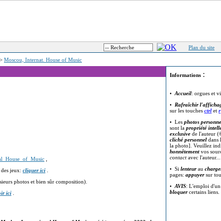
Plan du site
>
Moscou, Internat. House of Music
:
Informations
•
Accueil
: orgues et v
•
Rafraîchir l'afficha
sur les touches
ctrl
et
r
• Les
photos personne
sont la
propriété intell
exclusive
de l'auteur (
cliché personnel
dans l
la photo]. Veuillez in
honnêtement
vos sour
contact
avec l'auteur..
onal_House_of_Music
,
• Si
lenteur
au
charge
 des jeux:
cliquer ici
.
pages:
appuyer
sur to
sieurs photos et bien sûr composition).
•
AVIS
: L'emploi d'u
bloquer
certains liens.
ir ici
.