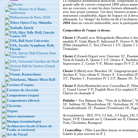
Le complexe architectural moscovite, comprenant l
Photos
grande salle de concert comprend 1800 places assises
mis au concours, ce sont les deux facteurs allemand
Paris: Maison de la Radio,
avec leur projet commun. Ces deux facteurs avaient e
auditorium
instrument considérable, digne de l'espace où il deva
Philharmonie de Paris, 2016
allemande. Le "design" du buffet est dû à l'architect
Tokyo Opera City, Shinjuku
2004
dans un concert mémorable, avec la participati
Tonhalle Zürich
Composition de l'orgue ci-dessus
:
USA, Alice Tully Hall, Lincoln
Center, NY
Clavier 1
(Positif) avec Rohrgedackt (Bourdon à chem
USA, Ball State University
amabile 8', Unda Maris 8', Salicional 8', Octave 4', 
(Flûte champêtre) 2', Terz (Tierce) 1 3/5', Quinte 1 
USA, Jacoby Symphony Hall,
Tremulant.
Floride
USA, Spivey Hall (Clayton State
Clavier 2
(Grand-Orgue) avec Untersatz 32', Praestant
University)
Viola di Gamba 8', Quinte 5 1/3', Octave 4', Nachtho
USA, Université Caroline du Nord
Superoctave 2', Cornet V 8', Mixtur major IV-V 2', Mi
Victoria Hall de Genève (Grand
Orgue)
Clavier 3
(Récit) avec Bourdon 16', Geigenprincipal 
Vienne, Konzerthaus
Aeoline 8', Voix céleste 8', Octave 4', Traversflöte (Fl
3/5', Flautino 1', Fourniture IV 2 2/3', Basson 16',
Yokohama, Minato Mirai Hall
Facteurs d’orgues
Clavier 4
(Solo/Bombarde) avec Courcellina 8', Flûte h
2', Grand Cornet V 8', English Horn (Cor anglais) 8'
Facteurs de clavecins
Clairon en chamade 4'.
Compositeurs (orgue)
Compositeurs (divers)
Pédalier
= Vox Balanae (litt.: "Voix de la Baleine", 
16', Subbass 16', Bourdonbass 16', Violonbass 16', Oct
Clavecins
Contrabombarde 32', Posaune (Trombone) 16', Fagot
Orgues
Accouplements
: III/I, IV/I, I-I Sub., I-I Super, I/II, I
Autres instruments
Super, IV/P, Chamade sur I, Chamade sur II, Chamad
Musique (terminologie)
Tutti, Clochettes, Rossignol.
Architecture locale (Chaux-de-
Fonds, et environs)
[
Courcellina
= Flûte à pavillon (tuyau se terminant 
Gambe le plus souvent en 8' ].
Art du Vitrail