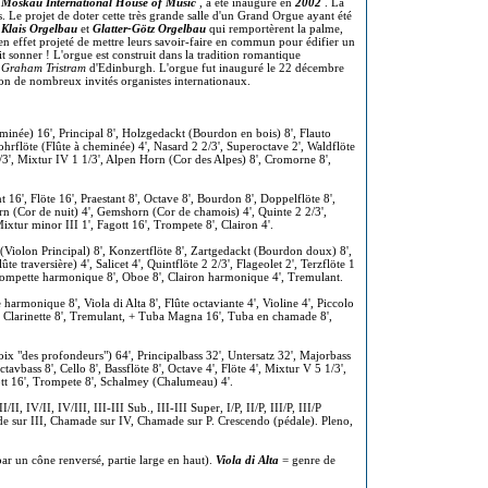
a
Moskau International House of Music
, a été inauguré en
2002
. La
. Le projet de doter cette très grande salle d'un Grand Orgue ayant été
s
Klais Orgelbau
et
Glatter-Götz Orgelbau
qui remportèrent la palme,
n effet projeté de mettre leurs savoir-faire en commun pour édifier un
it sonner ! L'orgue est construit dans la tradition romantique
e
Graham Tristram
d'Edinburgh. L'orgue fut inauguré le 22 décembre
on de nombreux invités organistes internationaux.
inée) 16', Principal 8', Holzgedackt (Bourdon en bois) 8', Flauto
Rohrflöte (Flûte à cheminée) 4', Nasard 2 2/3', Superoctave 2', Waldflöte
1/3', Mixtur IV 1 1/3', Alpen Horn (Cor des Alpes) 8', Cromorne 8',
 16', Flöte 16', Praestant 8', Octave 8', Bourdon 8', Doppelflöte 8',
rn (Cor de nuit) 4', Gemshorn (Cor de chamois) 4', Quinte 2 2/3',
xtur minor III 1', Fagott 16', Trompete 8', Clairon 4'.
(Violon Principal) 8', Konzertflöte 8', Zartgedackt (Bourdon doux) 8',
ûte traversière) 4', Salicet 4', Quintflöte 2 2/3', Flageolet 2', Terzflöte 1
 Trompette harmonique 8', Oboe 8', Clairon harmonique 4', Tremulant.
armonique 8', Viola di Alta 8', Flûte octaviante 4', Violine 4', Piccolo
, Clarinette 8', Tremulant, + Tuba Magna 16', Tuba en chamade 8',
Voix "des profondeurs") 64', Principalbass 32', Untersatz 32', Majorbass
avbass 8', Cello 8', Bassflöte 8', Octave 4', Flöte 4', Mixtur V 5 1/3',
t 16', Trompete 8', Schalmey (Chalumeau) 4'.
II/II, IV/II, IV/III, III-III Sub., III-III Super, I/P, II/P, III/P, III/P
e sur III, Chamade sur IV, Chamade sur P. Crescendo (pédale). Pleno,
par un cône renversé, partie large en haut).
Viola di Alta
= genre de