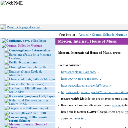
Retour à la page d'accueil
Vous êtes ici :
Accueil
>
Orgues, Salles de Musique
Continents, pays, villes, lieux
Moscou, Internat. House of Music
Orgues, Salles de Musique
Concertgebouw à Amsterdam
Moscou, International House of Music, orgue
Barcelone (Palais de la Musique
Catalane)
Berlin, Konzerthaus
Liens à consulter
:
Birmingham, Symphony Hall
Bucarest (Haute Ecole de
-
https://orgelbau-klais.com/
,
Musique)
-
https://www.gg-organs.com/
.
Chaux-de-Fonds, Salle de Musique
Haarlem (la Philharmonie)
-
https://en.wikipedia.org/wiki/Moscow
,
Hambourg: Elbphilharmonie,
orgue Klais
-
https://en.wikipedia.org/wiki/Moscow_Internati
Kawasaki Symphony Hall, Japon
-
monographie Klais
de cet orgue avec composition
Kultur-und Kongresszentrum
Luzern, KKL
- lien dans la base mondiale des orgues:
voir ici
(plu
Liège (Salle Philharmonique)
- lien pour le facteur
Glatter-Götz
pour cet orgue:
vo
Londres (Royal Albert Hall)
Luxembourg, Philharmonie
- autre lien:
voir ici
.
(orgue Schuke)
Moscou, Internat. House of
Music