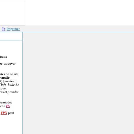
Imprimer
itraux
ge
: appuyer
lles
de ce site
ectuelle
©
) [
mention
:
'
info-bulle
de
diquer
ces et
prendre
.
ment
des
uche
F5
.
n
VPN
peut