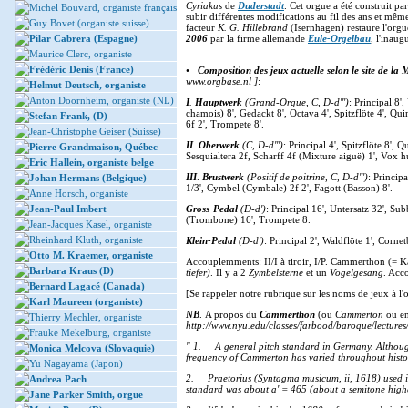
Cyriakus
de
Duderstadt
. Cet orgue a été construit p
Michel Bouvard, organiste français
subir différentes modifications au fil des ans et mê
Guy Bovet (organiste suisse)
facteur
K. G. Hillebrand
(Isernhagen) restaure l'orgu
Pilar Cabrera (Espagne)
2006
par la firme allemande
Eule-Orgelbau
, l'inaug
Maurice Clerc, organiste
Frédéric Denis (France)
•
Composition des jeux actuelle selon le site de l
www.orgbase.nl
]
:
Helmut Deutsch, organiste
Anton Doornheim, organiste (NL)
I
.
Hauptwerk
(Grand-Orgue, C, D-d''')
: Principal 8
chamois) 8', Gedackt 8', Octava 4', Spitzflöte 4', Qui
Stefan Frank, (D)
6f 2', Trompete 8'.
Jean-Christophe Geiser (Suisse)
II
.
Oberwerk
(C, D-d''')
: Principal 4', Spitzflöte 8', 
Pierre Grandmaison, Québec
Sesquialtera 2f, Scharff 4f (Mixture aiguë) 1', Vox 
Eric Hallein, organiste belge
III
.
Brustwerk
(Positif de poitrine, C, D-d''')
: Princip
Johan Hermans (Belgique)
1/3', Cymbel (Cymbale) 2f 2', Fagott (Basson) 8'.
Anne Horsch, organiste
Jean-Paul Imbert
Gross-Pedal
(D-d')
: Principal 16', Untersatz 32', Su
(Trombone) 16', Trompete 8.
Jean-Jacques Kasel, organiste
Rheinhard Kluth, organiste
Klein-Pedal
(D-d')
: Principal 2', Waldflöte 1', Cornet
Otto M. Kraemer, organiste
Accouplemments: II/I à tiroir, I/P. Cammerthon (=
Barbara Kraus (D)
tiefer)
. Il y a 2
Zymbelsterne
et un
Vogelgesang
. Acc
Bernard Lagacé (Canada)
[Se rappeler notre rubrique sur les noms de jeux à l
Karl Maureen (organiste)
NB
. A propos du
Cammerthon
(ou
Cammerton
ou en
Thierry Mechler, organiste
http://www.nyu.edu/classes/farbood/baroque/lecture
Frauke Mekelburg, organiste
" 1. A general pitch standard in Germany. Although
Monica Melcova (Slovaquie)
frequency of Cammerton has varied throughout histo
Yu Nagayama (Japon)
2. Praetorius (Syntagma musicum, ii, 1618) used it 
Andrea Pach
standard was about a' = 465 (about a semitone highe
Jane Parker Smith, orgue