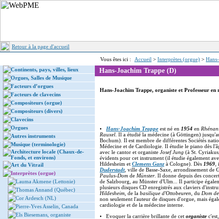
Retour à la page d'accueil
Vous êtes ici :
Accueil
>
Interprètes (orgue)
>
Hans-
Continents, pays, villes, lieux
Hans-Joachim Trappe (D)
Orgues, Salles de Musique
Facteurs d’orgues
Hans-Joachim Trappe, organiste et Professeur en 
Facteurs de clavecins
Compositeurs (orgue)
Compositeurs (divers)
Clavecins
Orgues
•
Hans-Joachim Trappe
est né en
1954
en
Rhénani
Rauxel
. Il a étudié la médecine (à Göttingen) jusqu'au
Autres instruments
Bochum). Il est membre de différentes Sociétés natio
Musique (terminologie)
Médecine et de Cardiologie. Il étudie le piano dès l'âg
Architecture locale (Chaux-de-
avec le cantor et organiste
Josef Jung
(à St. Cyriakus
Fonds, et environs)
évidents pour cet instrument (il étudie également ave
Hildesheim et
Clemens Ganz
à Cologne). Dès
1969
,
Art du Vitrail
Duderstadt
, ville de Basse-Saxe, arrondissement de 
Interprètes (orgue)
Paulus-Dom
de
Münster
. Il donne depuis des concert
Lauma Akmene (Lettonie)
de Salzbourg, au Münster d'Ulm... Il participe égaleme
plusieurs disques CD enregistrés aux claviers d'instr
Thomas Annand (Québec)
Hildesheim
, de la
basilique d'Ottobeuren
, du
Dom de
Cor Ardesch (NL)
non seulement l'auteur de disques d'orgue, mais éga
cardiologie et de la médecine interne.
Pierre-Yves Asselin, Canada
Els Biesemans, organiste
• Evoquer la carrière brillante de cet
organiste
c'est