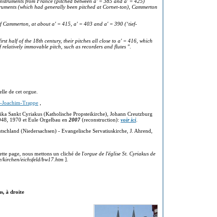
nstruments from France (pitched between a' = 385 and a' = 425)
truments (which had generally been pitched at Cornet-ton), Cammerton
 Cammerton, at about a' = 415, a' = 403 and a' = 390 (‘tief-
 half of the 18th century, their pitches all close to a' = 416, which
 relatively immovable pitch, such as recorders and flutes ".
lle de cet orgue.
ns-Joachim-Trappe
,
ka Sankt Cyriakus (Katholische Propsteikirche), Johann Creutzburg
1948, 1970 et Eule Orgelbau en
2007
(reconstruction):
voir ici
.
utschland (Niedersachsen) - Evangelische Servatiuskirche, J. Ahrend,
tte page, nous mettons un cliché de l'
orgue de l'église St. Cyriakus de
e/kirchen/eichsfeld/bw17.htm
].
s, à droite