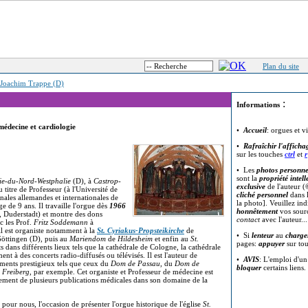
Plan du site
Joachim Trappe (D)
:
Informations
médecine et cardiologie
•
Accueil
: orgues et v
•
Rafraîchir l'afficha
sur les touches
ctrl
et
r
• Les
photos personne
sont la
propriété intell
e-du-Nord-Westphalie
(D), à
Castrop-
exclusive
de l'auteur (
 titre de Professeur (à l'Université de
cliché personnel
dans l
nales allemandes et internationales de
la photo]. Veuillez in
e de 9 ans. Il travaille l'orgue dès
1966
honnêtement
vos sour
, Duderstadt) et montre des dons
contact
avec l'auteur..
c les Prof.
Fritz Soddemann
à
 il est organiste notamment à la
St. Cyriakus-Propsteikirche
de
• Si
lenteur
au
charge
Göttingen (D), puis au
Mariendom
de
Hildesheim
et enfin au
St.
pages:
appuyer
sur to
s dans différents lieux tels que la cathédrale de Cologne, la cathédrale
nt à des concerts radio-diffusés ou télévisés. Il est l'auteur de
•
AVIS
: L'emploi d'u
uments prestigieux tels que ceux du
Dom de Passau
, du
Dom de
bloquer
certains liens.
 Freiberg
, par exemple. Cet organiste et Professeur de médecine est
lement de plusieurs publications médicales dans son domaine de la
, pour nous, l'occasion de présenter l'orgue historique de l'église
St.