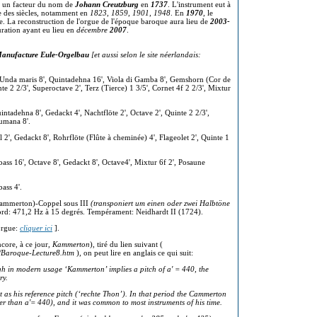
ar un facteur du nom de
Johann Creutzburg
en
1737
. L'instrument eut à
me des siècles, notamment en
1823
,
1859
,
1901
,
1948
. En
1970
, le
e. La reconstruction de l'orgue de l'époque baroque aura lieu de
2003-
uration ayant eu lieu en
décembre
2007
.
a Manufacture Eule-Orgelbau
[et aussi selon le site néerlandais:
', Unda maris 8', Quintadehna 16', Viola di Gamba 8', Gemshorn (Cor de
nte 2 2/3', Superoctave 2', Terz (Tierce) 1 3/5', Cornet 4f 2 2/3', Mixtur
Quintadehna 8', Gedackt 4', Nachtflöte 2', Octave 2', Quinte 2 2/3',
humana 8'.
al 2', Gedackt 8', Rohrflöte (Flûte à cheminée) 4', Flageolet 2', Quinte 1
bbass 16', Octave 8', Gedackt 8', Octave4', Mixtur 6f 2', Posaune
bass 4'.
 Kammerton)-Coppel sous III
(transponiert um einen oder zwei Halbtöne
ord: 471,2 Hz à 15 degrés. Tempérament: Neidhardt II (1724).
'orgue:
cliquer ici
].
core, à ce jour,
Kammerton
), tiré du lien suivant (
s/Baroque-Lecture8.htm
), on peut lire en anglais ce qui suit:
 in modern usage ‘Kammerton’ implies a pitch of a' = 440, the
ry.
as his reference pitch (‘rechte Thon’). In that period the Cammerton
r than a'= 440), and it was common to most instruments of his time.