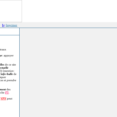
Imprimer
itraux
ge
: appuyer
lles
de ce site
ectuelle
©
) [
mention
:
'
info-bulle
de
diquer
ces et
prendre
.
ment
des
uche
F5
.
n
VPN
peut