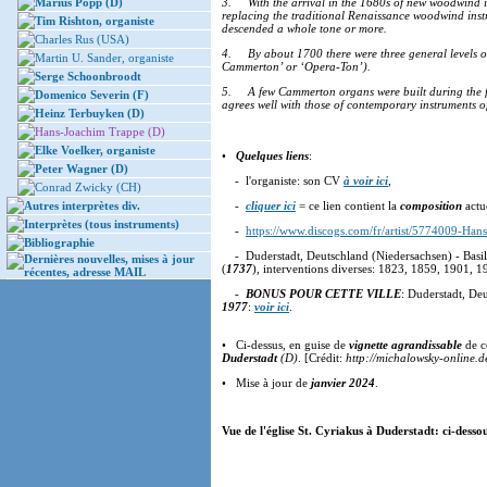
Marius Popp (D)
3. With the arrival in the 1680s of new woodwind i
replacing the traditional Renaissance woodwind ins
Tim Rishton, organiste
descended a whole tone or more.
Charles Rus (USA)
4. By about 1700 there were three general levels of
Martin U. Sander, organiste
Cammerton’ or ‘Opera-Ton’).
Serge Schoonbroodt
5. A few Cammerton organs were built during the first
Domenico Severin (F)
agrees well with those of contemporary instruments of
Heinz Terbuyken (D)
Hans-Joachim Trappe (D)
Elke Voelker, organiste
•
Quelques liens
:
Peter Wagner (D)
- l'organiste: son CV
à voir ici
,
Conrad Zwicky (CH)
Autres interprètes div.
-
cliquer ici
= ce lien contient la
composition
actue
Interprètes (tous instruments)
-
https://www.discogs.com/fr/artist/5774009-Ha
Bibliographie
- Duderstadt, Deutschland (Niedersachsen) - Basili
Dernières nouvelles, mises à jour
(
1737
), interventions diverses: 1823, 1859, 1901, 
récentes, adresse MAIL
-
BONUS POUR CETTE VILLE
: Duderstadt, De
1977
:
voir ici
.
• Ci-dessus, en guise de
vignette agrandissable
de ce
Duderstadt
(D)
. [Crédit:
http://michalowsky-online.d
• Mise à jour de
janvier 2024
.
Vue de l'église St. Cyriakus à Duderstadt: ci-dessou