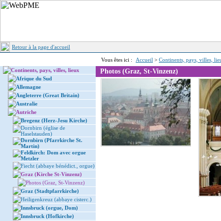
Retour à la page d'accueil
Vous êtes ici :
Accueil
>
Continents, pays, villes, li
Continents, pays, villes, lieux
Photos (Graz, St-Vinzenz)
Afrique du Sud
Allemagne
Angleterre (Great Britain)
Australie
Autriche
Bregenz (Herz-Jesu Kirche)
Dornbirn (église de
Haselstauden)
Dornbirn (Pfarrkirche St.
Martin)
Feldkirch: Dom avec orgue
Metzler
Fiecht (abbaye bénédict., orgue)
Graz (Kirche St-Vinzenz)
Photos (Graz, St-Vinzenz)
Graz (Stadtpfarrkirche)
Heiligenkreuz (abbaye cisterc.)
Innsbruck (orgue, Dom)
Innsbruck (Hofkirche)