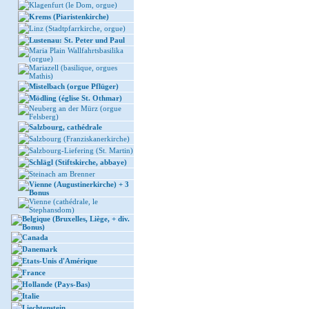
Klagenfurt (le Dom, orgue)
Krems (Piaristenkirche)
Linz (Stadtpfarrkirche, orgue)
Lustenau: St. Peter und Paul
Maria Plain Wallfahrtsbasilika
(orgue)
Mariazell (basilique, orgues
Mathis)
Mistelbach (orgue Pflüger)
Mödling (église St. Othmar)
Neuberg an der Mürz (orgue
Felsberg)
Salzbourg, cathédrale
Salzbourg (Franziskanerkirche)
Salzbourg-Liefering (St. Martin)
Schlägl (Stiftskirche, abbaye)
Steinach am Brenner
Vienne (Augustinerkirche) + 3
Bonus
Vienne (cathédrale, le
Stephansdom)
Belgique (Bruxelles, Liège, + div.
Bonus)
Canada
Danemark
Etats-Unis d'Amérique
France
Hollande (Pays-Bas)
Italie
Liechtenstein