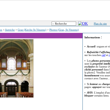
Plan du site
eux
>
Autriche
>
Graz (Kirche St-Vinzenz)
>
Photos (Graz, St-Vinzenz)
:
Informations
•
Accueil
: orgues et v
•
Rafraîchir l'afficha
sur les touches
ctrl
et
r
• Les
photos personne
sont la
propriété intell
exclusive
de l'auteur (
cliché personnel
dans l
la photo]. Veuillez in
honnêtement
vos sour
contact
avec l'auteur..
• Si
lenteur
au
charge
pages:
appuyer
sur to
•
AVIS
: L'emploi d'u
bloquer
certains liens.