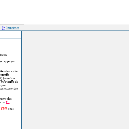
Imprimer
itraux
ge
: appuyer
lles
de ce site
ectuelle
©
) [
mention
:
'
info-bulle
de
diquer
ces et
prendre
.
ment
des
uche
F5
.
n
VPN
peut