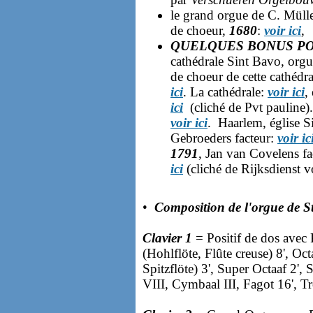
le grand orgue de C. Müll
de choeur,
1680
:
voir ici
,
QUELQUES BONUS P
cathédrale Sint Bavo, org
de choeur de cette cathédr
ici
. La cathédrale:
voir ici
,
ici
(cliché de Pvt pauline)
voir ici
. Haarlem, église S
Gebroeders facteur:
voir ic
1791
, Jan van Covelens fa
ici
(cliché de Rijksdienst v
•
Composition de l'orgue de S
Clavier 1
= Positif de dos avec 
(Hohlflöte, Flûte creuse) 8', Octa
Spitzflöte) 3', Super Octaaf 2',
VIII, Cymbaal III, Fagot 16', Tr