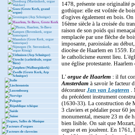
Doesburg (Martinikerk, orgue
1478, présente une originalité p
Walcker)
Goes (Grote Kerk, grand
gothique: elle est voûtée de boi
orgue)
d'ogives également en bois. On 
Groningen (Arp Schnitger)
Haarlem, St-Bavo, Grote Kerk
16ème siècle à la croisée du tr
Photos, Haarlem, St-Bavo
raison de son poids qui menaçait
Kampen (Bovenkerk, orgue
historique)
remplacée par une flèche de bois
Maassluis (Grote Kerk, orgue
imposante, paroissiale au début,
historique)
Nijmegen (St. Stevenskerk,
diocèse de Haarlem en 1559. En 
orgue König)
Uithuizen (Arp Schnitger)
le catholicisme eurent lieu. L'ég
Utrecht (cathédrale, orgue
une église protestante. Haarlem 
Bätz)
Zutphen (Walburgiskerk)
Zwolle (Grote Kerk, Arp
L'
orgue de Haarlem
: il fut co
Schnitger)
Italie
Amsterdam
à savoir le facteur 
Liechtenstein
décorateur
Jan van Logteren
. 
Luxembourg
du précédent instrument constr
Norvège
Pologne
(1630-33). La construction de 
République tchèque
3 claviers et pédalier pour 60 je
Suède
monumental, mesure 23 m de hau
Suisse
Orgues, Salles de Musique
bien lisible. On sait que Mozart
Facteurs d’orgues
orgue et en jouèrent. En 1761, l
Facteurs de clavecins