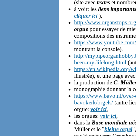
(site avec
textes
et nombre
à voir: les
liens important
cliquer ici
),
http://www.organstops.org
orgue
pour essayer de mi
compositions des instrument
https://www.youtube.c
montrant la console),
http://mypipeorganhobby.
been-my-lifelong.html
(aut
https://en.wikipedia.org/
illustrée), et une page ave
la production de
C. Mülle
monographie donnant la c
https://www.bavo.nl/over-
bavokerk/orgels/
(autre lie
orgue:
voir ici
,
les orgues:
voir ici
,
dans la
Base mondiale née
Müller et le "
kleine orgel
"
par
Verschueren Orgelbou