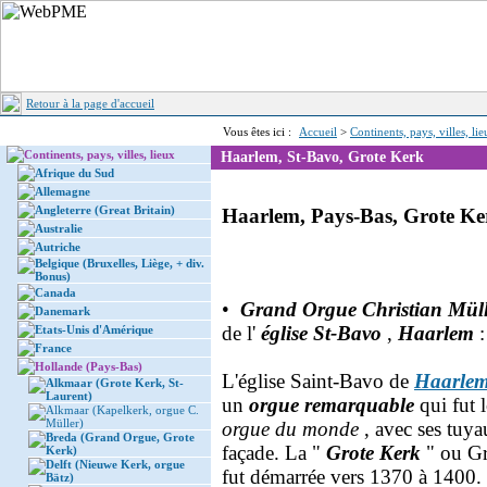
Retour à la page d'accueil
Vous êtes ici :
Accueil
>
Continents, pays, villes, li
Continents, pays, villes, lieux
Haarlem, St-Bavo, Grote Kerk
Afrique du Sud
Allemagne
Angleterre (Great Britain)
Haarlem, Pays-Bas, Grote Ke
Australie
Autriche
Belgique (Bruxelles, Liège, + div.
Bonus)
Canada
•
Grand Orgue Christian Mül
Danemark
de l'
église St-Bavo
,
Haarlem
:
Etats-Unis d'Amérique
France
Hollande (Pays-Bas)
L'église Saint-Bavo de
Haarle
Alkmaar (Grote Kerk, St-
Laurent)
un
orgue remarquable
qui fut
Alkmaar (Kapelkerk, orgue C.
Müller)
orgue du monde
, avec ses tuy
Breda (Grand Orgue, Grote
façade. La "
Grote Kerk
" ou G
Kerk)
Delft (Nieuwe Kerk, orgue
fut démarrée vers 1370 à 1400. 
Bätz)