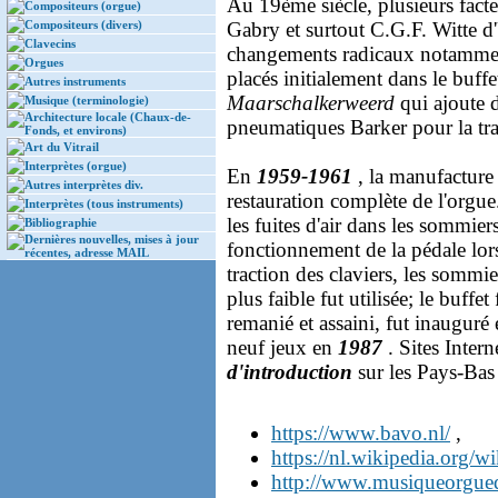
Au 19ème siècle, plusieurs facteu
Compositeurs (orgue)
Compositeurs (divers)
Gabry et surtout C.G.F. Witte d
Clavecins
changements radicaux notamment 
Orgues
placés initialement dans le buff
Autres instruments
Maarschalkerweerd
qui ajoute d
Musique (terminologie)
Architecture locale (Chaux-de-
pneumatiques Barker pour la tra
Fonds, et environs)
Art du Vitrail
Interprètes (orgue)
En
1959-1961
, la manufactur
Autres interprètes div.
restauration complète de l'orgue
Interprètes (tous instruments)
les fuites d'air dans les sommiers
Bibliographie
Dernières nouvelles, mises à jour
fonctionnement de la pédale lor
récentes, adresse MAIL
traction des claviers, les sommi
plus faible fut utilisée; le buffe
remanié et assaini, fut inauguré
neuf jeux en
1987
. Sites Intern
d'introduction
sur les Pays-Bas
https://www.bavo.nl/
,
https://nl.wikipedia.org/w
http://www.musiqueorgueq