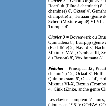
Clavier 2
= Grand-Orgue avec Pr
Roerfluit (Flûte à cheminée) 8'
cheminée) 6', Oktaaf 4', Gemsho
champêtre) 2', Tertiaan (genre d
Scherf (Mixture aiguë) VI-VII, 
Trompet 4'.
Clavier 3
= Bovenwerk ou Brust
Quintadena 8', Baarpijp (genre d
(Flachflöte) 2', Nasard 3', Nacht
Mixtuur IV-VI, Cymbaal III, Sc
du Basson) 8', Vox humana 8'.
Pédalier
= Principaal 32', Praes
cheminée) 12', Octaaf 8', Holflui
Quintpraestant 6', Octaaf 4', Hol
Mixtuur VI-X, Bazuin (Trombon
4', Cink (Zinke, anche genre Cla
Les claviers comptent 51 notes
(ajoutés en 1961): GO/BW, GO/