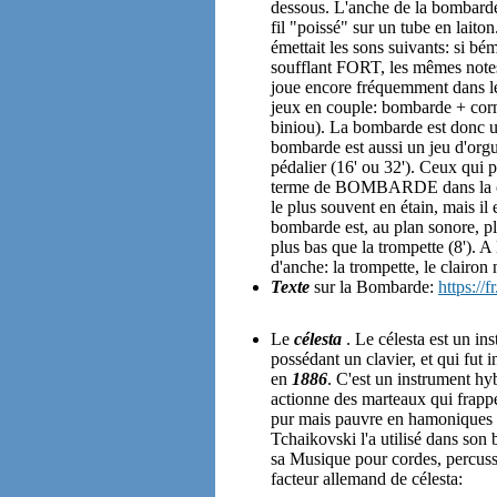
dessous. L'anche de la bombarde
fil "poissé" sur un tube en laito
émettait les sons suivants: si bém
soufflant FORT, les mêmes notes
joue encore fréquemment dans le
jeux en couple: bombarde + co
biniou). La bombarde est donc u
bombarde est aussi un jeu d'orgu
pédalier (16' ou 32'). Ceux qui p
terme de BOMBARDE dans la com
le plus souvent en étain, mais il 
bombarde est, au plan sonore, pl
plus bas que la trompette (8'). 
d'anche: la trompette, le clair
Texte
sur la Bombarde:
https://
Le
célesta
. Le célesta est un in
possédant un clavier, et qui fut 
en
1886
. C'est un instrument hy
actionne des marteaux qui frappe
pur mais pauvre en hamoniques (
Tchaikovski l'a utilisé dans son
sa Musique pour cordes, percussi
facteur allemand de célesta: