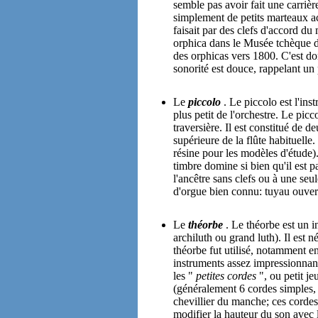
semble pas avoir fait une carrièr
simplement de petits marteaux ac
faisait par des clefs d'accord d
orphica dans le Musée tchèque d
des orphicas vers 1800. C'est d
sonorité est douce, rappelant un
Le
piccolo
. Le piccolo est l'ins
plus petit de l'orchestre. Le picco
traversière. Il est constitué de de
supérieure de la flûte habituelle
résine pour les modèles d'étude).
timbre domine si bien qu'il est pa
l'ancêtre sans clefs ou à une seul
d'orgue bien connu: tuyau ouvert 
Le
théorbe
. Le théorbe est un 
archiluth ou grand luth). Il est 
théorbe fut utilisé, notamment e
instruments assez impressionnant
les "
petites cordes
", ou petit je
(généralement 6 cordes simples, 
chevillier du manche; ces cordes
modifier la hauteur du son avec l