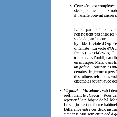
Cette série est complétée 
siècle, permettant aux nob
il, l'usage pouvait passer
La "disparition" de la viol
l'on ne tient pas entre les
viole de gambe eurent lie
hybride, la viole d'Orphé
organiste). La viole d'Orp
frettes (voir ci-dessus). 
tomba dans l'oubli, car elle
en musique. Mais, dans la
au goût du jour par les in
certains, légèrement persi
des luthiers refont des vio
ensembles jouant avec des
Virginal
et
Muselaar
: voici de
préfigurant le
clavecin
. Pour de
reporter à la rubrique de M.
Mar
Le virginal est de forme habitue
Différence entre ces deux instru
clavier le plus souvent placé
à g