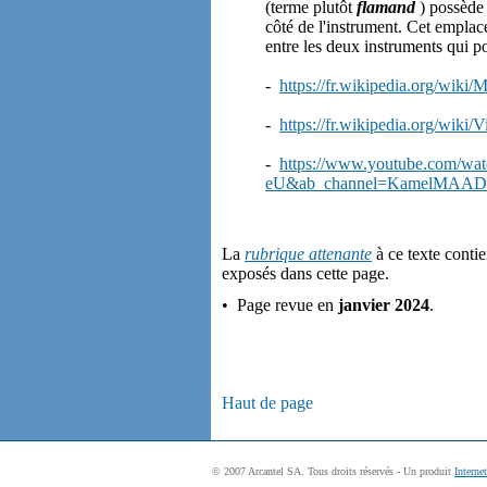
(terme plutôt
flamand
) possède
côté de l'instrument. Cet emplac
entre les deux instruments qui p
-
https://fr.wikipedia.org/wiki/
-
https://fr.wikipedia.org/wiki/V
-
https://www.youtube.com/w
eU&ab_channel=KamelMAAD
La
rubrique attenante
à ce texte conti
exposés dans cette page.
• Page revue en
janvier 2024
.
Haut de page
© 2007 Arcantel SA. Tous droits réservés - Un produit
Interne