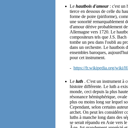
Le
hautbois d'amour
: c'est un
tierce en dessous de celle du hau
forme de poire (piriforme), comm
une sonorité remarquablement do
d'amour dérive probablement de 
Allemagne vers 1720. Le hautbois
compositeurs tels que J.S. Bach 
tombe un peu dans l'oubli au prof
dans un orchestre. Le hautbois 
ensembles baroques, aujourd'hu
pour cet instrument.
-
https://fr.wikipedia.org/wik
Le
luth
. C'est un instrument à c
histoire différente. Le luth a ex
monde, ceci depuis la plus haut
résonance hémisphérique, ovale 
plus ou moins long sur lequel so
Cependant, selon certains auteurs,
archet. On peut les considérer c
luths à manche long dans des sép
se serait répandu en Asie vers l
Âge, fut grandement apprécié et