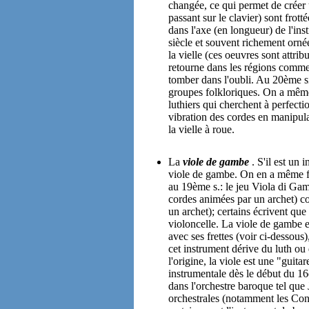
changée, ce qui permet de créer
passant sur le clavier) sont frott
dans l'axe (en longueur) de l'in
siècle et souvent richement ornée
la vielle (ces oeuvres sont attrib
retourne dans les régions comme
tomber dans l'oubli. Au 20ème si
groupes folkloriques. On a même é
luthiers qui cherchent à perfectio
vibration des cordes en manipula
la vielle à roue.
La
viole de gambe
. S'il est un 
viole de gambe. On en a même fai
au 19ème s.: le jeu Viola di Gam
cordes animées par un archet) c
un archet); certains écrivent que
violoncelle. La viole de gambe es
avec ses frettes (voir ci-dessous
cet instrument dérive du luth ou 
l'origine, la viole est une "guit
instrumentale dès le début du 16
dans l'orchestre baroque tel que
orchestrales (notamment les Con