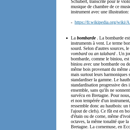
Schubert, transcrite pour le violo
musique de chambre de ce musicien
instrument avec une illustration:
-
https://fr.wikipedia.org/wiki/
La
bombarde
. La bombarde est 
instruments à vent. Le terme bo
sourd. Selon d'autres sources, 
vombard
ou
an talabard
. Un jo
bombarde, comme le biniou, est
biniou avec une bombarde ou deux
même bois provenant du même arb
mais surtout leurs harmoniques s
standardiser la gamme. Le hautboi
standardisation progressive de
ensemble, sans qu'ils ne sonnen
survécu en Bretagne. Pour nou
et non tempérée d'un instrument
ressemble donc au hautbois: un f
l'ajout de clefs). Ce fût est en 
d'étain ou de corne, même d'ivoir
octaves, la même tonalité que la 
Bretagne. La cornemuse, en Ecoss