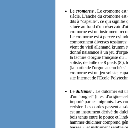
Le
cromorne
. Le cromorne est 
siècle. L'anche du cromorne est d
dits à "capsule", ce qui signifie 
située au fond d'un réservoir d'ai
cromorne est un instrument recou
Le cromorne est à percée cylind
comprennent diverses tessitures:
vient du vieil allemand krumm (
donné naissance à un jeu d'orgu
la facture d'orgue française du 1
soliste, de taille de 8 pieds (8'),
(la partie de l'orgue accrochée à l
cromorne est un jeu soliste, capa
site Internet de l'Ecole Polytec
Le
dulcimer
. Le dulcimer est u
d'un "onglet" (il est d'origine c
importé par les migrants. Les co
cerisier. Les cordes passent au-
est un instrument dérivé du dulc
bois tenus entre le pouce et l'in
hammer-dulcimer comprend génér
basses. Cet instrument semble o