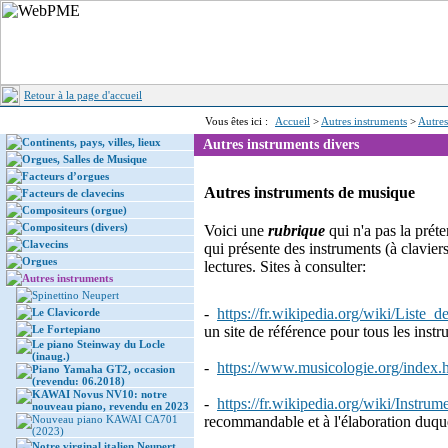
Retour à la page d'accueil
Vous êtes ici :
Accueil
>
Autres instruments
>
Autres
Continents, pays, villes, lieux
Autres instruments divers
Orgues, Salles de Musique
Facteurs d’orgues
Autres instruments de musique
Facteurs de clavecins
Compositeurs (orgue)
Compositeurs (divers)
Voici une
rubrique
qui n'a pas la prét
Clavecins
qui présente des instruments (à clavier
Orgues
lectures. Sites à consulter:
Autres instruments
Spinettino Neupert
-
https://fr.wikipedia.org/wiki/Liste
Le Clavicorde
Le Fortepiano
un site de référence pour tous les inst
Le piano Steinway du Locle
(inaug.)
-
https://www.musicologie.org/index.
Piano Yamaha GT2, occasion
(revendu: 06.2018)
KAWAI Novus NV10: notre
-
https://fr.wikipedia.org/wiki/Instr
nouveau piano, revendu en 2023
Nouveau piano KAWAI CA701
recommandable et à l'élaboration duque
(2023)
Notre virginal italien Neupert