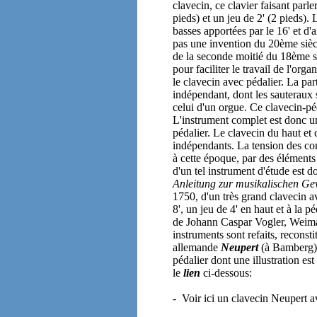
clavecin, ce clavier faisant parl
pieds) et un jeu de 2' (2 pieds). 
basses apportées par le 16' et d'a
pas une invention du 20ème siècl
de la seconde moitié du 18ème si
pour faciliter le travail de l'or
le clavecin avec pédalier. La par
indépendant, dont les sauteraux 
celui d'un orgue. Ce clavecin-péd
L'instrument complet est donc un
pédalier. Le clavecin du haut et 
indépendants. La tension des cor
à cette époque, par des éléments 
d'un tel instrument d'étude est
Anleitung zur musikalischen Ge
1750, d'un très grand clavecin av
8', un jeu de 4' en haut et à la p
de Johann Caspar Vogler, Weimar
instruments sont refaits, reconst
allemande
Neupert
(à Bamberg) 
pédalier dont une illustration es
le
lien
ci-dessous:
- Voir ici un clavecin Neupert a