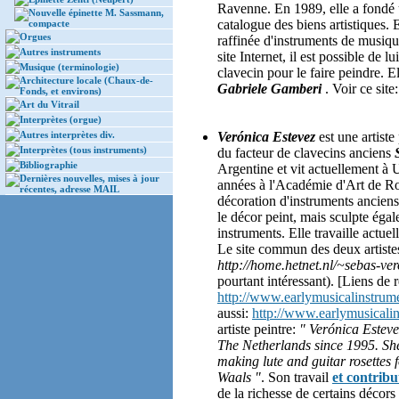
Ravenne. En 1989, elle a fondé 
Nouvelle épinette M. Sassmann,
catalogue des biens artistiques. E
compacte
Orgues
raffinée d'instruments de musiqu
Autres instruments
site Internet, il est possible de 
Musique (terminologie)
clavecin pour le faire peindre. E
Architecture locale (Chaux-de-
Gabriele Gamberi
. Voir ce site
Fonds, et environs)
Art du Vitrail
Interprètes (orgue)
Autres interprètes div.
Verónica Estevez
est une artiste
Interprètes (tous instruments)
du facteur de clavecins anciens
Bibliographie
Argentine et vit actuellement à 
Dernières nouvelles, mises à jour
années à l'Académie d'Art de Ros
récentes, adresse MAIL
décoration d'instruments anciens 
le décor peint, mais sculpte égal
instruments. Elle travaille actuel
Le site commun des deux artist
http://home.hetnet.nl/~sebas-ver
pourtant intéressant). [Liens de
http://www.earlymusicalinstrume
aussi:
http://www.earlymusicalin
artiste peintre:
" Verónica Esteve
The Netherlands since 1995. She
making lute and guitar rosettes
Waals "
. Son travail
et contribu
de la richesse de certains décors