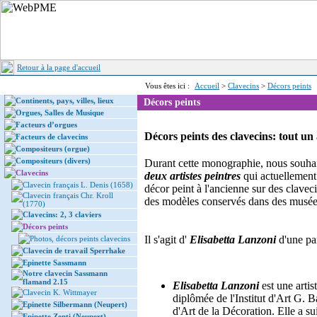
Retour à la page d'accueil
Vous êtes ici :
Accueil
>
Clavecins
>
Décors peints
Continents, pays, villes, lieux
Décors peints
Orgues, Salles de Musique
Facteurs d’orgues
Décors peints des clavecins: tout un 
Facteurs de clavecins
Compositeurs (orgue)
Compositeurs (divers)
Durant cette monographie, nous souhai
Clavecins
deux artistes peintres
qui actuellement
Clavecin français L. Denis (1658)
décor peint à l'ancienne sur des claveci
Clavecin français Chr. Kroll
des modèles conservés dans des musée
(1770)
Clavecins: 2, 3 claviers
Décors peints
Il s'agit d'
Elisabetta Lanzoni
d'une pa
Photos, décors peints clavecins
Clavecin de travail Sperrhake
Epinette Sassmann
Notre clavecin Sassmann
flamand 2.15
Elisabetta Lanzoni
est une artis
Clavecin K. Wittmayer
diplômée de l'Institut d'Art G. B
Epinette Silbermann (Neupert)
d'Art de la Décoration. Elle a s
Epinette Zenti (Neupert)