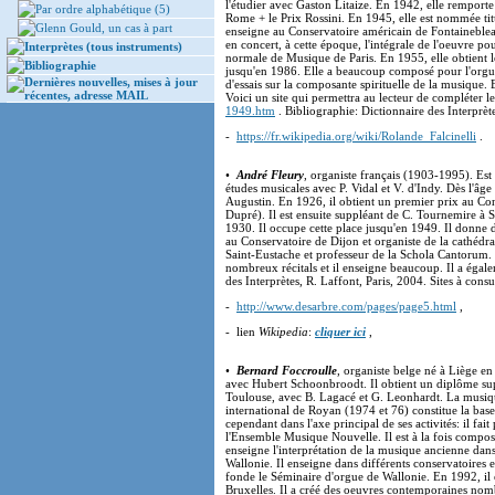
l'étudier avec Gaston Litaize. En 1942, elle remport
Par ordre alphabétique (5)
Rome + le Prix Rossini. En 1945, elle est nommée ti
Glenn Gould, un cas à part
enseigne au Conservatoire américain de Fontaineblea
en concert, à cette époque, l'intégrale de l'oeuvre p
Interprètes (tous instruments)
normale de Musique de Paris. En 1955, elle obtient le
Bibliographie
jusqu'en 1986. Elle a beaucoup composé pour l'orgue 
Dernières nouvelles, mises à jour
d'essais sur la composante spirituelle de la musique. 
récentes, adresse MAIL
Voici un site qui permettra au lecteur de compléter le
1949.htm
. Bibliographie: Dictionnaire des Interprète
-
https://fr.wikipedia.org/wiki/Rolande_Falcinelli
.
•
André Fleury
, organiste français (1903-1995). Est
études musicales avec P. Vidal et V. d'Indy. Dès l'âg
Augustin. En 1926, il obtient un premier prix au Cons
Dupré). Il est ensuite suppléant de C. Tournemire à S
1930. Il occupe cette place jusqu'en 1949. Il donne 
au Conservatoire de Dijon et organiste de la cathédrale
Saint-Eustache et professeur de la Schola Cantorum. Il
nombreux récitals et il enseigne beaucoup. Il a éga
des Interprètes, R. Laffont, Paris, 2004. Sites à consu
-
http://www.desarbre.com/pages/page5.html
,
- lien
Wikipedia
:
cliquer ici
,
•
Bernard Foccroulle
, organiste belge né à Liège en
avec Hubert Schoonbroodt. Il obtient un diplôme supé
Toulouse, avec B. Lagacé et G. Leonhardt. La musique 
international de Royan (1974 et 76) constitue la bas
cependant dans l'axe principal de ses activités: il f
l'Ensemble Musique Nouvelle. Il est à la fois composi
enseigne l'interprétation de la musique ancienne dan
Wallonie. Il enseigne dans différents conservatoires e
fonde le Séminaire d'orgue de Wallonie. En 1992, il
Bruxelles. Il a créé des oeuvres contemporaines nomb