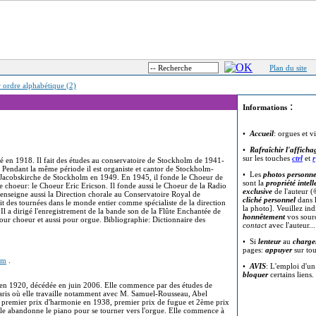
Plan du site
r ordre alphabétique (2)
:
Informations
•
Accueil
: orgues et v
•
Rafraîchir l'afficha
sur les touches
ctrl
et
r
né en 1918. Il fait des études au conservatoire de Stockholm de 1941-
 Pendant la même période il est organiste et cantor de Stockholm-
• Les
photos personne
a Jacobskirche de Stockholm en 1949. En 1945, il fonde le Choeur de
sont la
propriété intell
choeur: le Choeur Eric Ericson. Il fonde aussi le Choeur de la Radio
exclusive
de l'auteur (
l enseigne aussi la Direction chorale au Conservatoire Royal de
cliché personnel
dans l
t des tournées dans le monde entier comme spécialiste de la direction
la photo]. Veuillez in
 Il a dirigé l'enregistrement de la bande son de la Flûte Enchantée de
honnêtement
vos sour
our choeur et aussi pour orgue. Bibliographie: Dictionnaire des
contact
avec l'auteur..
• Si
lenteur
au
charge
pages:
appuyer
sur to
tm
.
•
AVIS
: L'emploi d'u
bloquer
certains liens.
is en 1920, décédée en juin 2006. Elle commence par des études de
Paris où elle travaille notamment avec M. Samuel-Rousseau, Abel
st premier prix d'harmonie en 1938, premier prix de fugue et 2ème prix
le abandonne le piano pour se tourner vers l'orgue. Elle commence à