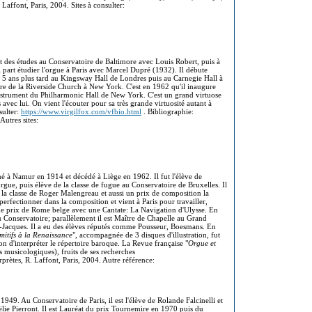
. Laffont, Paris, 2004. Sites à consulter:
it des études au Conservatoire de Baltimore avec Louis Robert, puis à
part étudier l'orgue à Paris avec Marcel Dupré (1932). Il débute
it 5 ans plus tard au Kingsway Hall de Londres puis au Carnegie Hall à
ire de la Riverside Church à New York. C'est en 1962 qu'il inaugure
nstrument du Philharmonic Hall de New York. C'est un grand virtuose
 avec lui. On vient l'écouter pour sa très grande virtuosité autant à
sulter:
https://www.virgilfox.com/vfbio.html
. Bibliographie:
Autres sites:
né à Namur en 1914 et décédé à Liège en 1962. Il fut l'élève de
gue, puis élève de la classe de fugue au Conservatoire de Bruxelles. Il
s la classe de Roger Malengreau et aussi un prix de composition la
erfectionner dans la composition et vient à Paris pour travailler,
e prix de Rome belge avec une Cantate: La Navigation d'Ulysse. En
 Conservatoire; parallèlement il est Maître de Chapelle au Grand
int-Jacques. Il a eu des élèves réputés comme Pousseur, Boesmans. En
mitifs à la Renaissance
", accompagnée de 3 disques d'illustration, fut
çon d'interpréter le répertoire baroque. La Revue française "
Orgue et
ns musicologiques), fruits de ses recherches
prètes, R. Laffont, Paris, 2004. Autre référence:
1949. Au Conservatoire de Paris, il est l'élève de Rolande Falcinelli et
lie Pierront. Il est Lauréat du prix Tournemire en 1970 puis du