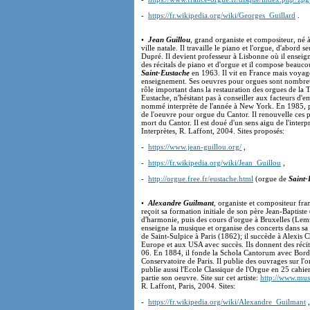
-
https://fr.wikipedia.org/wiki/Georges_Guillard
.
•
Jean Guillou
, grand organiste et compositeur, né à
ville natale. Il travaille le piano et l'orgue, d'abord
Dupré. Il devient professeur à Lisbonne où il enseigne
des récitals de piano et d'orgue et il compose beaucou
Saint-Eustache
en 1963. Il vit en France mais voyag
enseignement. Ses oeuvres pour orgues sont nombreuse
rôle important dans la restauration des orgues de la 
Eustache, n'hésitant pas à conseiller aux facteurs d'e
nommé interprète de l'année à New York. En 1985, pour
de l'oeuvre pour orgue du Cantor. Il renouvelle ces
mort du Cantor. Il est doué d'un sens aigu de l'inter
Interprètes, R. Laffont, 2004. Sites proposés:
-
https://www.jean-guillou.org/
,
-
https://fr.wikipedia.org/wiki/Jean_Guillou
,
-
http://orgue.free.fr/eustache.html
(orgue de
Saint-
•
Alexandre Guilmant
, organiste et compositeur fran
reçoit sa formation initiale de son père Jean-Baptist
d'harmonie, puis des cours d'orgue à Bruxelles (Lemm
enseigne la musique et organise des concerts dans sa 
de Saint-Sulpice à Paris (1862); il succède à Alexis Ch
Europe et aux USA avec succès. Ils donnent des réci
06. En 1884, il fonde la Schola Cantorum avec Borde
Conservatoire de Paris. Il publie des ouvrages sur l
publie aussi l'Ecole Classique de l'Orgue en 25 cahier
partie son oeuvre. Site sur cet artiste:
http://www.mu
R. Laffont, Paris, 2004. Sites:
-
https://fr.wikipedia.org/wiki/Alexandre_Guilmant
,