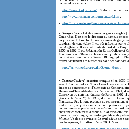
Saint-Sulpice à Paris:
-
https://www.stsulpice.com/
. Et d'autres références:
-
http://www.musimem.com/grunenwald.htm
,
-
https://fr.wikipedia.org/wiki/Jean-Jacques_Grunen
•
George Guest
, chef de choeur, organiste anglais 
Cambridge. Il en sera le directeur du fameux choeur 
l'orgue avec Robin Orr. Il crée le choeur de garçons 
suppléant de cette église. Il est très influencé par le 
de l'Angleterre. Il est chef invité du Berkshire Bos
1956 et 1982. Il est Président du Royal College of Or
Renaissance au 20ème siècle avec une prédilection p
considérés comme une référence. Bibliographie: Dicti
trouve facilement des références pour des compact-d
-
https://en.wikipedia.org/wiki/George_Guest
,
•
Georges Guillard
, organiste français né en 1939. Il
avec E. Souberbielle à l'Ecole César Franck à Paris. T
études de contrepoint et d'harmonie au Conservatoire
Dame-des-Blancs-Manteaux à Paris, et, en 1971, il est
Conservatoire national régional de Paris en 1982, il
(Université Paris IV). En 1990, il succède à Domini
Manteaux. Une longue pratique de cet instrument et d
s'intéresser plus particulièrement au répertoire europ
contemporain et participe à des créations de partitio
ancienne et professeur d'orgue au Conservatoire régio
livres de musicologie, de musicographie et de pédagog
Weimar. Un de ses ouvrages:
La symbolique des nomb
des Interprètes, R. Laffont, Paris, 2004. Sites:
-
https://www.france-orgue.fr/disque/index.php