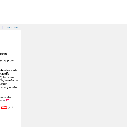
Imprimer
itraux
ge
: appuyer
lles
de ce site
ectuelle
©
) [
mention
:
'
info-bulle
de
diquer
ces et
prendre
.
ment
des
uche
F5
.
n
VPN
peut