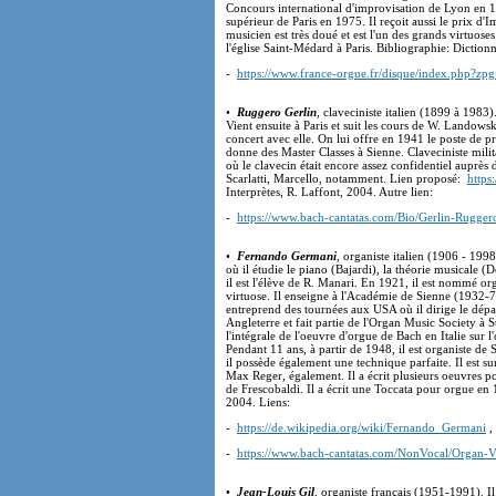
Concours international d'improvisation de Lyon en 19
supérieur de Paris en 1975. Il reçoit aussi le prix d
musicien est très doué et est l'un des grands virtuoses
l'église Saint-Médard à Paris. Bibliographie: Dictionn
-
https://www.france-orgue.fr/disque/index.php
•
Ruggero Gerlin
, claveciniste italien (1899 à 1983
Vient ensuite à Paris et suit les cours de W. Landows
concert avec elle. On lui offre en 1941 le poste de p
donne des Master Classes à Sienne. Claveciniste mili
où le clavecin était encore assez confidentiel auprès
Scarlatti, Marcello, notamment. Lien proposé:
https
Interprètes, R. Laffont, 2004. Autre lien:
-
https://www.bach-cantatas.com/Bio/Gerlin-Rugger
•
Fernando Germani
, organiste italien (1906 - 1998
où il étudie le piano (Bajardi), la théorie musicale (
il est l'élève de R. Manari. En 1921, il est nommé or
virtuose. Il enseigne à l'Académie de Sienne (1932-72
entreprend des tournées aux USA où il dirige le départ
Angleterre et fait partie de l'Organ Music Society à S
l'intégrale de l'oeuvre d'orgue de Bach en Italie sur l
Pendant 11 ans, à partir de 1948, il est organiste d
il possède également une technique parfaite. Il est s
Max Reger, également. Il a écrit plusieurs oeuvres 
de Frescobaldi. Il a écrit une Toccata pour orgue en 
2004. Liens:
-
https://de.wikipedia.org/wiki/Fernando_Germani
,
-
https://www.bach-cantatas.com/NonVocal/Organ-
•
Jean-Louis Gil
, organiste français (1951-1991). Il