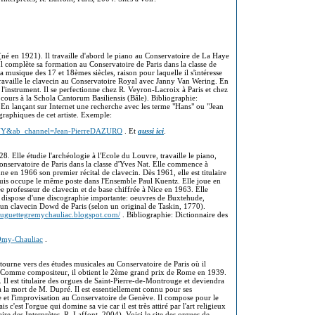
 (né en 1921). Il travaille d'abord le piano au Conservatoire de La Haye
Il complète sa formation au Conservatoire de Paris dans la classe de
 musique des 17 et 18èmes siècles, raison pour laquelle il s'intéresse
travaille le clavecin au Conservatoire Royal avec Janny Van Wering. En
l'instrument. Il se perfectionne chez R. Veyron-Lacroix à Paris et chez
 cours à la Schola Cantorum Basiliensis (Bâle). Bibliographie:
. En lançant sur Internet une recherche avec les terme "Hans" ou "Jean
graphiques de cet artiste. Exemple:
NY&ab_channel=Jean-PierreDAZURO
. Et
aussi ici
.
28. Elle étudie l'archéologie à l'Ecole du Louvre, travaille le piano,
onservatoire de Paris dans la classe d'Yves Nat. Elle commence à
ne en 1966 son premier récital de clavecin. Dès 1961, elle est titulaire
puis occupe le même poste dans l'Ensemble Paul Kuentz. Elle joue en
 professeur de clavecin et de base chiffrée à Nice en 1963. Elle
le dispose d'une discographie importante: oeuvres de Buxtehude,
 un clavecin Dowd de Paris (selon un original de Taskin, 1770).
/huguettegremychauliac.blogspot.com/
. Bibliographie: Dictionnaire des
9my-Chauliac
.
 tourne vers des études musicales au Conservatoire de Paris où il
n. Comme compositeur, il obtient le 2ème grand prix de Rome en 1939.
. Il est titulaire des orgues de Saint-Pierre-de-Montrouge et deviendra
à la mort de M. Dupré. Il est essentiellement connu pour ses
gue et l'improvisation au Conservatoire de Genève. Il compose pour le
c'est l'orgue qui domine sa vie car il est très attiré par l'art religieux
aire des Interprètes, R. Laffont, 2004). Voici le site des orgues de