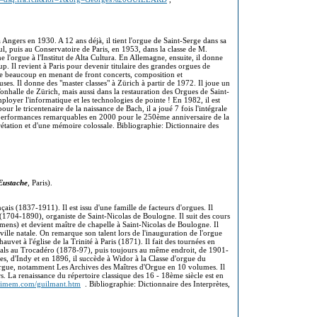
 Angers en 1930. A 12 ans déjà, il tient l'orgue de Saint-Serge dans sa
 seul, puis au Conservatoire de Paris, en 1953, dans la classe de M.
 l'orgue à l'Institut de Alta Cultura. En Allemagne, ensuite, il donne
p. Il revient à Paris pour devenir titulaire des grandes orgues de
e beaucoup en menant de front concerts, composition et
s. Il donne des "master classes" à Zürich à partir de 1972. Il joue un
Tonhalle de Zürich, mais aussi dans la restauration des Orgues de Saint-
mployer l'informatique et les technologies de pointe ! En 1982, il est
 le tricentenaire de la naissance de Bach, il a joué 7 fois l'intégrale
 performances remarquables en 2000 pour le 250ème anniversaire de la
prétation et d'une mémoire colossale. Bibliographie: Dictionnaire des
Eustache
, Paris).
çais (1837-1911). Il est issu d'une famille de facteurs d'orgues. Il
e (1704-1890), organiste de Saint-Nicolas de Boulogne. Il suit des cours
ens) et devient maître de chapelle à Saint-Nicolas de Boulogne. Il
ville natale. On remarque son talent lors de l'inauguration de l'orgue
auvet à l'église de la Trinité à Paris (1871). Il fait des tournées en
tals au Trocadéro (1878-97), puis toujours au même endroit, de 1901-
s, d'Indy et en 1896, il succède à Widor à la Classe d'orgue du
'orgue, notamment Les Archives des Maîtres d'Orgue en 10 volumes. Il
s. La renaissance du répertoire classique des 16 - 18ème siècle est en
simem.com/guilmant.htm
. Bibliographie: Dictionnaire des Interprètes,