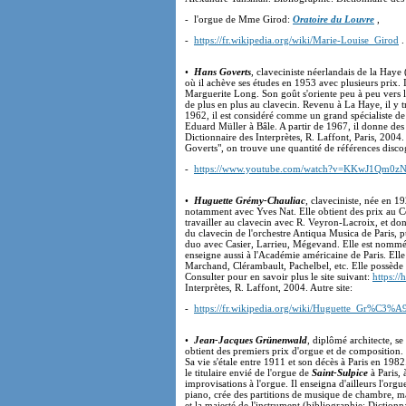
- l'orgue de Mme Girod:
Oratoire du Louvre
,
-
https://fr.wikipedia.org/wiki/Marie-Louise_Girod
.
•
Hans Goverts
, claveciniste néerlandais de la Haye
où il achève ses études en 1953 avec plusieurs prix. 
Marguerite Long. Son goût s'oriente peu à peu vers la
de plus en plus au clavecin. Revenu à La Haye, il y 
1962, il est considéré comme un grand spécialiste de 
Eduard Müller à Bâle. A partir de 1967, il donne des
Dictionnaire des Interprètes, R. Laffont, Paris, 2004
Goverts", on trouve une quantité de références disco
-
https://www.youtube.com/watch?v=KKwJ1Qm0z
•
Huguette Grémy-Chauliac
, claveciniste, née en 19
notamment avec Yves Nat. Elle obtient des prix au C
travailler au clavecin avec R. Veyron-Lacroix, et don
du clavecin de l'orchestre Antiqua Musica de Paris, 
duo avec Casier, Larrieu, Mégevand. Elle est nommée
enseigne aussi à l'Académie américaine de Paris. El
Marchand, Clérambault, Pachelbel, etc. Elle possède
Consulter pour en savoir plus le site suivant:
https:/
Interprètes, R. Laffont, 2004. Autre site:
-
https://fr.wikipedia.org/wiki/Huguette_Gr%C3%A
•
Jean-Jacques Grünenwald
, diplômé architecte, se
obtient des premiers prix d'orgue et de compositio
Sa vie s'étale entre 1911 et son décès à Paris en 1982
le titulaire envié de l'orgue de
Saint-Sulpice
à Paris, 
improvisations à l'orgue. Il enseigna d'ailleurs l'or
piano, crée des partitions de musique de chambre, mais 
et la majesté de l'instrument (bibliographie: Dictionn