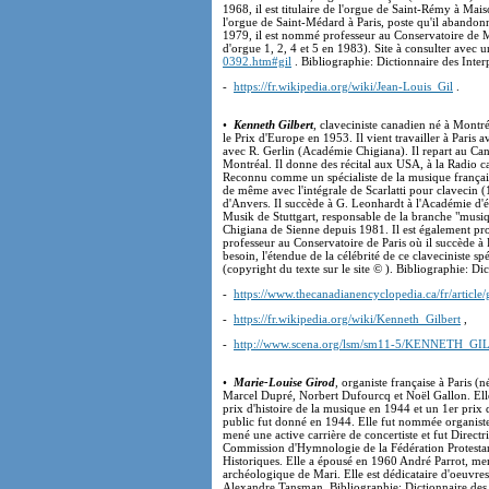
1968, il est titulaire de l'orgue de Saint-Rémy à Mais
l'orgue de Saint-Médard à Paris, poste qu'il abandon
1979, il est nommé professeur au Conservatoire de M
d'orgue 1, 2, 4 et 5 en 1983). Site à consulter avec 
0392.htm#gil
. Bibliographie: Dictionnaire des Interp
-
https://fr.wikipedia.org/wiki/Jean-Louis_Gil
.
•
Kenneth Gilbert
, claveciniste canadien né à Montré
le Prix d'Europe en 1953. Il vient travailler à Paris 
avec R. Gerlin (Académie Chigiana). Il repart au Ca
Montréal. Il donne des récital aux USA, à la Radio 
Reconnu comme un spécialiste de la musique française 
de même avec l'intégrale de Scarlatti pour clavecin (
d'Anvers. Il succède à G. Leonhardt à l'Académie d'é
Musik de Stuttgart, responsable de la branche "musiq
Chigiana de Sienne depuis 1981. Il est également pr
professeur au Conservatoire de Paris où il succède à 
besoin, l'étendue de la célébrité de ce claveciniste s
(copyright du texte sur le site © ). Bibliographie: Di
-
https://www.thecanadianencyclopedia.ca/fr/article/
-
https://fr.wikipedia.org/wiki/Kenneth_Gilbert
,
-
http://www.scena.org/lsm/sm11-5/KENNETH_GI
•
Marie-Louise Girod
, organiste française à Paris 
Marcel Dupré, Norbert Dufourcq et Noël Gallon. Elle
prix d'histoire de la musique en 1944 et un 1er prix
public fut donné en 1944. Elle fut nommée organiste 
mené une active carrière de concertiste et fut Direct
Commission d'Hymnologie de la Fédération Protesta
Historiques. Elle a épousé en 1960 André Parrot, mem
archéologique de Mari. Elle est dédicataire d'oeuvre
Alexandre Tansman. Bibliographie: Dictionnaire des In