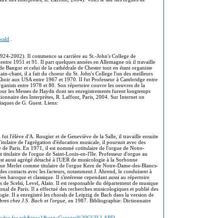
wald
.
(1924-2002). Il commence sa carrière au St.-John's College de
entre 1951 et 91. Il part quelques années en Allemagne où il travaille
de Bangor et celui de la cathédrale de Chester tout en étant organiste
plain-chant, il a fait du choeur du St. John's College l'un des meilleurs
y Choir aux USA entre 1967 et 1970. Il fut Professeur à Cambridge entre
ganists entre 1978 et 80. Son répertoire couvre les oeuvres de la
our les Messes de Haydn dont ses enregistrements furent longtemps
onnaire des Interprètes, R. Laffont, Paris, 2004. Sur Internet on
isques de G. Guest. Liens:
 fut l'élève d'A. Rougier et de Geneviève de la Salle, il travaille ensuite
itulaire de l'agrégation d'éducation musicale, il poursuit avec des
 de Paris. En 1971, il est nommé cotitulaire de l'orgue de Notre-
 titulaire de l'orgue de Saint-Louis-en-l'Ile. Professeur d'orgue au
 est aussi agrégé détaché à l'UER de musicologie à la Sorbonne
que Merlet comme titulaire de l'orgue Kern de Notre-Dame-des-Blancs-
es contacts avec les facteurs, notamment J. Ahrend, le conduisent à
éen baroque et classique. Il s'intéresse cependant aussi au répertoire
ns de Scelsi, Level, Alain. Il est responsable du département de musique
nal de Paris. Il a effectué des recherches musicologiques et publié des
ie. Il a enregistré les chorals de Leipzig de Bach dans la version de
res chez J.S. Bach et l'orgue
, en 1987. Bibliographie: Dictionnaire
?zpg=dsq.fra.rch&ior=1&org=Georges%20GUILLARD
,