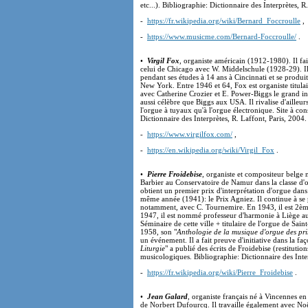
etc...). Bibliographie: Dictionnaire des Interprètes, R
-
https://fr.wikipedia.org/wiki/Bernard_Foccroulle
,
-
https://www.musicme.com/Bernard-Foccroulle/
.
•
Virgil Fox
, organiste américain (1912-1980). Il fa
celui de Chicago avec W. Middelschule (1928-29). Il 
pendant ses études à 14 ans à Cincinnati et se produ
New York. Entre 1946 et 64, Fox est organiste titula
avec Catherine Crozier et E. Power-Biggs le grand i
aussi célèbre que Biggs aux USA. Il rivalise d'ailleurs
l'orgue à tuyaux qu'à l'orgue électronique. Site à con
Dictionnaire des Interprètes, R. Laffont, Paris, 2004. 
-
https://www.virgilfox.com/
,
-
https://en.wikipedia.org/wiki/Virgil_Fox
.
•
Pierre Froidebise
, organiste et compositeur belge 
Barbier au Conservatoire de Namur dans la classe d'or
obtient un premier prix d'interprétation d'orgue dan
même année (1941): le Prix Agniez. Il continue à se p
notamment, avec C. Tournemire. En 1943, il est 2èm
1947, il est nommé professeur d'harmonie à Liège au
Séminaire de cette ville + titulaire de l'orgue de Sa
1958, son "
Anthologie de la musique d'orgue des pri
un événement. Il a fait preuve d'initiative dans la fa
Liturgie
" a publié des écrits de Froidebise (restitutio
musicologiques. Bibliographie: Dictionnaire des Inter
-
https://fr.wikipedia.org/wiki/Pierre_Froidebise
.
•
Jean Galard
, organiste français né à Vincennes en 
de Norbert Dufourcq. Il travaille également avec Noë