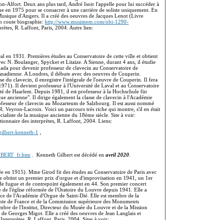
on-Alfort. Deux ans plus tard, André Isoir l'appelle pour lui succéder à
ne en 1975 pour se consacrer à une carrière de soliste uniquement. En
usique d'Angers. Il a créé des oeuvres de Jacques Lenot (Livre
un coute biographie:
http://www.musimem.com/obi-1290-
rètes, R. Laffont, Paris, 2004. Autre lien:
al en 1931. Premières études au Conservatoire de cette ville et obtient
avec N. Boulanger, Spycket et Litaize. A Sienne, durant 4 ans, il étudie
nada pour devenir professeur de clavecin au Conservatoire de
canadienne. A Londres, il débute avec des oeuvres de Couperin.
du clavecin, il enregistre l'intégrale de l'oeuvre de Couperin. Il fera
1971). Il devient professeur à l'Université de Laval et au Conservatoire
té de Haarlem. Depuis 1981, il est professeur à la Hochschule für
ue ancienne". Il dirige également la classe de clavecin à l'Académie
ofesseur de clavecin au Mozarteum de Salzbourg. Il est aussi nommé
R. Veyron-Lacroix. Voici un parcours très riche qui montre, s'il en était
pécialiste de la musique ancienne du 18ème siècle. Site à voir:
ctionnaire des interprètes, R. Laffont, 2004. Liens:
gilbert-kenneth-1
,
LBERT_fr.htm
. Kenneth Gilbert est décédé en
avril 2020
.
(née en 1915). Mme Girod fit des études au Conservatoire de Paris avec
 obtint un premier prix d'orgue et d'improvisation en 1941, un 1er
 de fugue et de contrepoint également en 44. Son premier concert
de l'église réformée de l'Oratoire du Louvre depuis 1941. Elle a
rice de l'Académie d'Orgue de Saint-Dié. Elle est membre de la
nte de France et de la Commission supérieure des Monuments
bre de l'Institut, Directeur du Musée du Louvre et de la Mission
s de Georges Migot. Elle a créé des oeuvres de Jean Langlais et
terprètes, R. Laffont, Paris, 2004. Sites à voir: