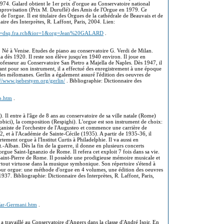
74. Galard obtient le 1er prix d'orgue au Conservatoire national
'Improvisation (Prix M. Duruflé) des Amis de l'Orgue en 1979. Ce
 de l'orgue. Il est titulaire des Orgues de la cathédrale de Beauvais et de
aire des Interprètes, R. Laffont, Paris, 2004. Lien:
?zpg=dsq.fra.rch&ior=1&org=Jean%20GALARD
.
). Né à Venise. Etudes de piano au conservatoire G. Verdi de Milan.
ka dès 1920. Il reste son élève jusqu'en 1940 environ. Il joue en
rofesseur au Conservatoire San Pietro a Majella de Naples. Dès 1947, il
tant pour son instrument, il a effectué des enregistrement à une époque
 des mélomanes. Gerlin a également assuré l'édition des oeuvres de
://www.jsebestyen.org/gerlin/
. Bibliographie: Dictionnaire des
o.htm
.
). Il entre à l'âge de 8 ans au conservatoire de sa ville natale (Rome)
Dobici), la composition (Respighi). L'orgue est son instrument de choix:
ganiste de l'orchestre de l'Augusteo et commence une carrière de
, et à l'Académie de Sainte-Cécile (1935). A partir de 1935-36, il
ement orgue à l'Institut Curtis à Philadelphie. Il va aussi en
t.-Alban. Dès la fin de la guerre, il donne en plusieurs concerts
'orgue Saint-Ignanzio de Rome. Il refera cet exploit 7 fois dans sa vie.
e Saint-Pierre de Rome. Il possède une prodigieuse mémoire musicale et
urtout virtuose dans la musique symhonique. Son répertoire s'étend à
pour orgue: une méthode d'orgue en 4 volumes, une édition des oeuvres
1937. Bibliographie: Dictionnaire des Interprètes, R. Laffont, Paris,
Var-Germani.htm
.
 a travaillé au Conservatoire d'Angers dans la classe d'André Isoir. En