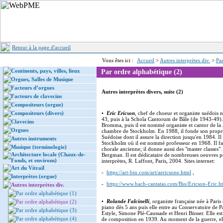
Retour à la page d'accueil
Vous êtes ici :
Accueil
>
Autres interprètes div.
>
Pa
Continents, pays, villes, lieux
Par ordre alphabétique (2)
Orgues, Salles de Musique
Facteurs d’orgues
Autres interprètes divers, suite (2)
Facteurs de clavecins
Compositeurs (orgue)
Compositeurs (divers)
•
Eric Ericson
, chef de choeur et organiste suédois 
43, puis à la Schola Cantorum de Bâle (de 1943-49).
Clavecins
Bromma, puis il est nommé organiste et cantor de l
Orgues
chambre de Stockholm. En 1988, il fonde son propre 
Suédoise dont il assure la direction jusqu'en 1984. I
Autres instruments
Stockholm où il est nommé professeur en 1968. Il fai
Musique (terminologie)
chorale ancienne; il donne aussi des "master classes".
Architecture locale (Chaux-de-
Bergman. Il est dédicataire de nombreuses oeuvres p
Fonds, et environs)
interprètes, R. Laffont, Paris, 2004. Sites internet:
Art du Vitrail
-
https://art-bin.com/art/aericsone.html
,
Interprètes (orgue)
-
https://www.bach-cantatas.com/Bio/Ericson-Eric.h
Autres interprètes div.
Par ordre alphabétique (1)
•
Rolande Falcinelli
, organiste française née à Par
Par ordre alphabétique (2)
piano dès 5 ans puis elle entre au Conservatoire de 
Par ordre alphabétique (3)
Estyle, Simone Plé-Caussade et Henri Büsser. Elle e
Par ordre alphabétique (4)
de composition en 1939. Au moment de la guerre, el