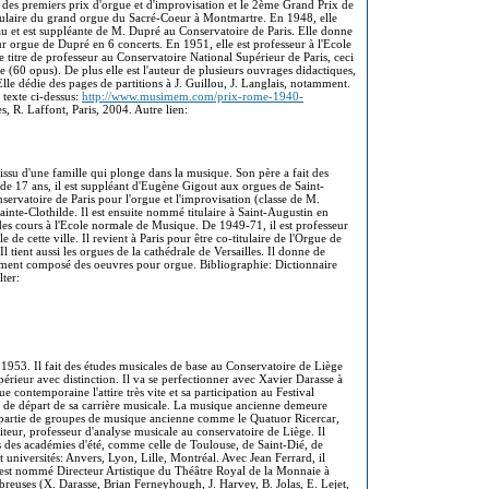
e des premiers prix d'orgue et d'improvisation et le 2ème Grand Prix de
tulaire du grand orgue du Sacré-Coeur à Montmartre. En 1948, elle
u et est suppléante de M. Dupré au Conservatoire de Paris. Elle donne
our orgue de Dupré en 6 concerts. En 1951, elle est professeur à l'Ecole
 titre de professeur au Conservatoire National Supérieur de Paris, ceci
(60 opus). De plus elle est l'auteur de plusieurs ouvrages didactiques,
Elle dédie des pages de partitions à J. Guillou, J. Langlais, notamment.
 texte ci-dessus:
http://www.musimem.com/prix-rome-1940-
s, R. Laffont, Paris, 2004. Autre lien:
 issu d'une famille qui plonge dans la musique. Son père a fait des
e de 17 ans, il est suppléant d'Eugène Gigout aux orgues de Saint-
ervatoire de Paris pour l'orgue et l'improvisation (classe de M.
ainte-Clothilde. Il est ensuite nommé titulaire à Saint-Augustin en
des cours à l'Ecole normale de Musique. De 1949-71, il est professeur
 de cette ville. Il revient à Paris pour être co-titulaire de l'Orgue de
 tient aussi les orgues de la cathédrale de Versailles. Il donne de
lement composé des oeuvres pour orgue. Bibliographie: Dictionnaire
lter:
 1953. Il fait des études musicales de base au Conservatoire de Liège
rieur avec distinction. Il va se perfectionner avec Xavier Darasse à
contemporaine l'attire très vite et sa participation au Festival
e de départ de sa carrière musicale. La musique ancienne demeure
ait partie de groupes de musique ancienne comme le Quatuor Ricercar,
teur, professeur d'analyse musicale au conservatoire de Liège. Il
s des académies d'été, comme celle de Toulouse, de Saint-Dié, de
t universités: Anvers, Lyon, Lille, Montréal. Avec Jean Ferrard, il
 est nommé Directeur Artistique du Théâtre Royal de la Monnaie à
reuses (X. Darasse, Brian Ferneyhough, J. Harvey, B. Jolas, E. Lejet,