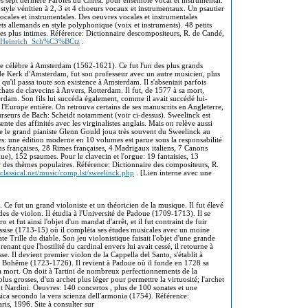
 sept dernière Paroles du Christ: pour ensemble vocal et instrumental.
tyle vénitien à 2, 3 et 4 choeurs vocaux et instrumentaux. Un psautier
cales et instrumentales. Des oeuvres vocales et instrumentales
s allemands en style polyphonique (voix et instruments). 48 petits
res plus intimes. Référence: Dictionnaire descompositeurs, R. de Candé,
iki/Heinrich_Sch%C3%BCtz
.
te célèbre à Amsterdam (1562-1621). Ce fut l'un des plus grands
ude Kerk d'Amsterdam, fut son professeur avec un autre musicien, plus
 qu'il passa toute son existence à Amsterdam. Il s'absentait parfois
hats de clavecins à Anvers, Rotterdam. Il fut, de 1577 à sa mort,
erdam. Son fils lui succéda également, comme il avait succédé lui-
l'Europe entière. On retrouva certains de ses manuscrits en Angleterre,
urseurs de Bach: Scheidt notamment (voir ci-dessus). Sweelinck est
te des affinités avec les virginalistes anglais. Mais on relève aussi
ue le grand pianiste Glenn Gould joua très souvent du Sweelinck au
ues: une édition moderne en 10 volumes est parue sous la responsabilité
s françaises, 28 Rimes françaises, 4 Madrigaux italiens, 7 Canons
ue), 152 psaumes. Pour le clavecin et l'orgue: 19 fantaisies, 13
sur des thèmes populaires. Référence: Dictionnaire des compositeurs, R.
classical.net/music/comp.lst/sweelinck.php
. [Lien interne avec une
 Ce fut un grand violoniste et un théoricien de la musique. Il fut élevé
des de violon. Il étudia à l'Université de Padoue (1709-1713). Il se
t fut ainsi l'objet d'un mandat d'arrêt, et il fut contraint de fuir
ssise (1713-15) où il compléta ses études musicales avec un moine
te Trille du diable. Son jeu violonistique faisait l'objet d'une grande
enant que l'hostilité du cardinal envers lui avait cessé, il retourne à
e. Il devient premier violon de la Cappella del Santo, s'établit à
e Bohême (1723-1726). Il revient à Padoue où il fonde en 1728 sa
sa mort. On doit à Tartini de nombreux perfectionnements de la
lus grosses, d'un archet plus léger pour permettre la virtuosité; l'archet
fut Nardini. Oeuvres: 140 concertos , plus de 100 sonates et une
usica secondo la vera scienza dell'armonia (1754). Référence:
ris, 1996. Site à consulter sur