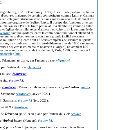
ni
.
Magdebourg, 1681 à Hambourg, 1767). Il est fils de pasteur. Ce fut un
ude d'oeuvres majeures de certains compositeurs comme Lully et Campra.
nde le Collegium Musicum avec certains autres musiciens. Il donnent des
 nommé organiste de l'église Neuve. Il occupe des fonctions diverses
n, mais aussi à Paris. Il finira par s'établir à Hambourg comme Cantor
es églises de la ville. Avec Mattheson et Keiser,il fit la renommée de
elemann
fait une synthèse entre le contrepoint traditionnel allemand et
logue immense d'oeuvres en raison d'une grande facilité d'écriture.
 multitude de pièces dont 12 séries complètes de services religieux,
casions, de nombreux oratorios, probablement plus de 1000 cantates et
reuses oeuvres instrumentales (clavecin et orgue), notamment 600
re des compositeurs, R. de Candé, Seuil, Paris, 1996. Site Internet à
emann/telgp.html
.
 Telemann, au piano, par l'auteur du site:
cliquer ici
.
par l'auteur du site:
cliquer ici
,
r du site:
écouter ici
,
u site:
écouter ici
,
e:
écouter ici
. Pièces de Telemann jouées au
virginal italien
:
voir ici
.
n Sassmann:
écouter ici
(janvier 2021).
 M. Sassmann:
écouter ici
(fév. 2021).
llet 2021):
écouter ici
.
r de
Telemann
(joué ici au piano par l'auteur du site):
écouter
.
re
Virginal italien
(Neupert):
écouter ici
.
ème
) pour
clavecin
jouée par nous à notre nouveau piano Kawai