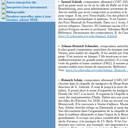
•
Samuel Scheidt
, compositeur allemand (1587-1654)
Autres interprètes div.
qu'il ait passé toute sa vie en la ville de Halle où il
Interprètes (tous instruments)
Brandebourg, puis aussi administrateur protestant d
Bibliographie
Ans ne semble pas avoir compromis sa position et le 
pour orgue. Il est, avec Frescobaldi, l'un des pilier
Dernières nouvelles, mises à jour
des musiques néerlandaise et italienne. Il est l'auteu
récentes, adresse MAIL
des Fiori Musicali de Frescobaldi. Dans ces 2 écrits,
service religieux. Oeuvres: 39 Cantiones sacrae à 8 v
(pièces d'orgues sacrées et profanes). Tabulatur-Buc
Référence: Dictionnaire des compositeurs, R. de Cand
https://fr.wikipedia.org/wiki/Samuel_Scheidt
.
•
Johann Heinrich Schmelzer
, compositeur autrichi
le plus grand compositeur autrichien de musique instr
Vienne, puis maître de chapelle. Il fut anobli par l'e
peste. Il en mourut en laissant 3 fils musiciens et u
malheureusement en grande partie perdues. Il a comp
viole de gambe et basse continue (1662), 6 sonates p
sonates restées sous forme de manuscrits. Référence:
Voir:
https://fr.wikipedia.org/wiki/Johann_Heinrich
•
Heinrich Schütz
, compositeur allemand (1585-1672
choriste dans la chapelle du landgrave de Hesse-Kassel
direction de G. Gabrieli. Il resta là jusqu'à la mort 
italien. Il prend alors le poste d'organiste du landgr
Dresde (de 1617 à sa mort). Il organise la Chapelle su
venir des instrumentistes d'Italie. Dafne sera son pr
des filles de l'Electeur. En 1628, il fait un second vo
Monteverdi. Il le rencontre à Venise d'ailleurs. Mont
Ans, Schütz cherche refuge au Danemark et aussi dan
Son dévouement dans l'organisation de la chapelle de 
dans la tradition allemande et dans l'esprit de la Ren
grandissante. Il occupe une place considérable dans
siècle d'avance, à la musique de J.S. Bach. Il fut l'
donnant aux cuivres, par exemple, une importance no