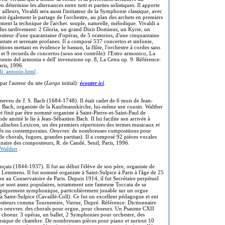
en détermine les alternances entre tutti et parties solistiques. Il apporte
ailleurs, Vivaldi sera aussi l'initiateur de la Symphonie classique, avec
éfinit également le partage de l'orchestre, au plan des archets en premiers
ement la technique de l'archet: souple, naturelle, mélodique. Vivaldi a
plus tardivement: 2 Gloria, un grand Dixit Dominus, un Kyrie, un
ositeur d'une quarantaine d'opéras, de 5 oratorios, d'une cinquantaine
ntate et serenate profanes. Il a composé 537 concertos et sinfonie,
itions mettant en évidence le basson, la flûte, l'orchestre à cordes sans
s et 9 recueils de concertos (sous son contrôle): l'Estro armonico, La
mento del armonia e dell' invenzione op. 8, La Cetra op. 9. Référence:
aris, 1996.
di_antonio.html
.
par l'auteur du site (
Largo
initial):
écouter ici
.
neveu de J. S. Bach (1684-1748). Il était cadet de 6 mois de Jean-
hard Bach, organiste de la Kaufmannkirche, lui-même son cousin. Walther
t finit par être nommé organiste à Saint-Pierre-et-Saint-Paul de
e amitié le lie à Jean-Sébastien Bach. Il lui facilite son arrivée à
lisches Lexicon, un des premiers répertoires des termes musicaux et
sés ou contemporains. Oeuvres: de nombreuses compositions pour
 de chorals, fugues, grandes partitas). Il a composé 92 pièces vocales
nnaire des compositeurs, R. de Candé, Seuil, Paris, 1996.
_Walther
.
ançais (1844-1937). Il fut au début l'élève de son père, organiste de
z Lemmens. Il fut nommé organiste à Saint-Sulpice à Paris à l'âge de 25
on au Conservatoire de Paris. Depuis 1914, il fut Secrétaire perpétuel
ue sont assez populaires, notamment une fameuse Toccata de sa
ypiquement symphonique, particulièrement jouable sur un orgue
 Saint-Sulpice (Cavaillé-Coll). Ce fut un excellent pédagogue et eut
positeurs comme Tournemire, Vierne, Dupré. Référence: Dictionnaire
Ses oeuvres: des chorals pour orgue, pour choeurs. Un Psaume CXII
 choeur. 3 opéras, un ballet, 2 Symphonies pour orchestre, des
musique de chambre. De nombreuses pièces pour piano et surtout 10