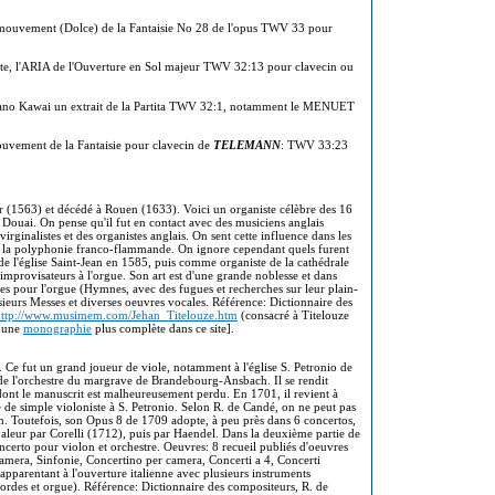
 mouvement (Dolce) de la Fantaisie No 28 de l'opus TWV 33 pour
ette, l'ARIA de l'Ouverture en Sol majeur TWV 32:13 pour clavecin ou
piano Kawai un extrait de la Partita TWV 32:1, notamment le MENUET
uvement de la Fantaisie pour clavecin de
TELEMANN
: TWV 33:23
r (1563) et décédé à Rouen (1633). Voici un organiste célèbre des 16
e Douai. On pense qu'il fut en contact avec des musiciens anglais
irginalistes et des organistes anglais. On sent cette influence dans les
 de la polyphonie franco-flammande. On ignore cependant quels furent
e l'église Saint-Jean en 1585, puis comme organiste de la cathédrale
improvisateurs à l'orgue. Son art est d'une grande noblesse et dans
ièces pour l'orgue (Hymnes, avec des fugues et recherches sur leur plain-
sieurs Messes et diverses oeuvres vocales. Référence: Dictionnaire des
http://www.musimem.com/Jehan_Titelouze.htm
(consacré à Titelouze
s une
monographie
plus complète dans ce site].
 Ce fut un grand joueur de viole, notamment à l'église S. Petronio de
de l'orchestre du margrave de Brandebourg-Ansbach. Il se rendit
 dont le manuscrit est malheureusement perdu. En 1701, il revient à
 de simple violoniste à S. Petronio. Selon R. de Candé, on ne peut pas
on. Toutefois, son Opus 8 de 1709 adopte, à peu près dans 6 concertos,
valeur par Corelli (1712), puis par Haendel. Dans la deuxième partie de
certo pour violon et orchestre. Oeuvres: 8 recueil publiés d'oeuvres
amera, Sinfonie, Concertino per camera, Concerti a 4, Concerti
'apparentant à l'ouverture italienne avec plusieurs instruments
cordes et orgue). Référence: Dictionnaire des compositeurs, R. de