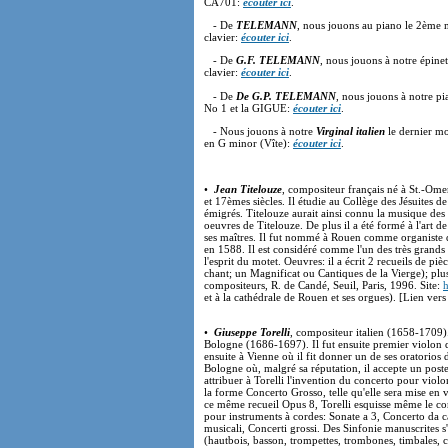
CA701:
écouter ici
.
- De
TELEMANN
, nous jouons au piano le 2ème
clavier:
écouter ici
.
- De
G.F. TELEMANN
, nous jouons à notre épin
clavier:
écouter ici
.
- De
De G.P. TELEMANN
, nous jouons à notre 
No 1 et la GIGUE:
écouter ici
.
- Nous jouons à notre
Virginal italien
le dernier mo
en G minor (Vîte):
écouter ici
.
•
Jean Titelouze
, compositeur français né à St.-Ome
et 17èmes siècles. Il étudie au Collège des Jésuites d
émigrés. Titelouze aurait ainsi connu la musique des v
oeuvres de Titelouze. De plus il a été formé à l'art
ses maîtres. Il fut nommé à Rouen comme organiste d
en 1588. Il est considéré comme l'un des très grands 
l'esprit du motet. Oeuvres: il a écrit 2 recueils de p
chant; un Magnificat ou Cantiques de la Vierge); plu
compositeurs, R. de Candé, Seuil, Paris, 1996. Site:
et à la cathédrale de Rouen et ses orgues). [Lien ver
•
Giuseppe Torelli
, compositeur italien (1658-1709).
Bologne (1686-1697). Il fut ensuite premier violon 
ensuite à Vienne où il fit donner un de ses oratorios
Bologne où, malgré sa réputation, il accepte un poste
attribuer à Torelli l'invention du concerto pour viol
la forme Concerto Grosso, telle qu'elle sera mise en 
ce même recueil Opus 8, Torelli esquisse même le con
pour instruments à cordes: Sonate a 3, Concerto da c
musicali, Concerti grossi. Des Sinfonie manuscrites s
(hautbois, basson, trompettes, trombones, timbales, 