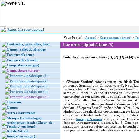
Retour à la page d'accueil
Vous êtes ici :
Accueil
>
Compositeurs (divers)
>
Pa
Continents, pays, villes, lieux
Par ordre alphabétique (5)
Orgues, Salles de Musique
Facteurs d’orgues
Suite des compositeurs divers (1), (2), (3) et (4), 
Facteurs de clavecins
Compositeurs (orgue)
Compositeurs (divers)
Par ordre alphabétique (1)
Par ordre alphabétique (2)
•
Giuseppe Scarlatti
, compositeur italien, fils de T
Domenico Scarlatti (voir Compositeurs 4). Né à Nap
Par ordre alphabétique (3)
fut un maître de l'opéra italien. Ses oeuvres furent 
Par ordre alphabétique (4)
sa vie en Autriche, à Vienne. Il épousa en 1747, prob
que célèbre en son temps, on ne connaît pas beaucoup d
Par ordre alphabétique (5)
filiation n'est elle-même pas déterminée avec une abso
Clavecins
Rosa Scarlatti, laquelle se produisit à Venise en 1747
Orgues
Scarlatti: 32 opéras dont 22 opéras "sérieux" et 10 c
Plusieurs airs extraits de ses opéras auraient été fau
Autres instruments
compositeurs, R. de Candé, Seuil, Paris, 1996. Site à
Musique (terminologie)
sources,
Giuseppe Scarlatti
serait par contre le nev
Architecture locale (Chaux-de-
dans son livre mentionné ci-dessus, fait de Giuseppe
Fonds, et environs)
serait donc, selon ces références récentes, le cousin 
sont pas tous actuellement élucidés et cela varie d'une
Art du Vitrail
Interprètes (orgue)