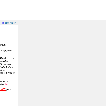
Imprimer
itraux
ge
: appuyer
lles
de ce site
ectuelle
©
) [
mention
:
'
info-bulle
de
diquer
ces et
prendre
.
ment
des
uche
F5
.
n
VPN
peut