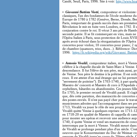
Candé, Seuil, Paris, 1996. Site à voir:
http://www.hoa
•
Giovanni Battista Viotti
, compositeur et violoniste
classiques, l'un des fondateurs de l'école moderne du 
Europe de 1780 à 1782 (Genève, Berne, Dresde, Berli
Paris, remportant de grands succès dans ses prestatio
Révolution le mit en fuite vers Londres, en 1792. Il 
conjuration contre le roi. Il vécut 3 ans pès de Hambo
seconde patrie. Il se fit commerçant en vins, mais ne
l'Opéra Italien à Paris, sous protection de Louis XVII
après avoir échoué dans la réorganisation de l'Opéra 
concertos pour violon; 10 concertos pour piano; 2 s
de chambre (quatuors, trios, duos...). Référence: Dic
1996.
https://fr.wikipedia.org/wiki/Giovanni_Battist
•
Antonio Vivaldi
, compositeur italien, mort à Vienn
célèbre à la chapelle ducale de Saint-Marc à Venise. Il
descendance. Il fut l'élève de son père, mais aussi, p
de Venise. Son père le destine à la prêtrise. Il est 
roux. Il est atteint d'un mal étrange qui ne lui permet
"serrement de poitrine"). De 1703-1740, à part quelqu
Maestro de' concerti et Maestro di coro à l'Ospedale 
orphelines, bâtardes ou abandonnées. Ces jeunes fille
En 1705, le premier recueil de Vivaldi paraît. Il s'a
que, dès cette parution, des manuscrits de concertos d
des postes enviés. Il n'est pas payé cher pour le trava
musiciennes adroites qui l'accompagnent dans ses presta
1713, Vivaldi va jouer le rôle de son propre imprésa
Vivaldi quitte Venise à quelques reprises: en 1711-1
en 1718-20 en qualité de Maestro di cappella di ca
pour monter ses opéras et recevoir une audience au
1740, il quitte Venise et vend ses manuscrits de conce
interrompu par la mort à Vienne. Vivaldi meurt dans l
de Vivaldi se prolonge pendant plus d'un siècle. C'es
oeuvres que le Konzertmeister du Duc de Weimar copia
oeuvres de Vivaldi jusqu'au cours du 20ème siècle. C'