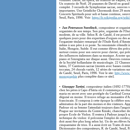
volumes. Dafne, un opéra; un oratorio de Pâques; Les
Un oratorio de Noël. 26 psaumes de David en grand s
complet. 3 recueils de Symphoniae sacrae, oeuvres vo
importantes. Une Geistliche Chormusik dont 29 motet
Concerts Spirituels pour soli et basse continue, oeuv
Seuil, Paris, 1996. Voir:
https://fr.wikipedia.org/w
•
Jan Peterszoon Sweelinck
, compositeur et organis
organistes de son temps. Son père, organiste de l'O
modeste, de sa ville. Selon R. de Candé, il est prouvé
quelques jours pour des expertises d'orgues ou des ac
l'organiste titulaire remarqué de l'Oude Kerk d'Amst
même à son père à ce poste. Sa renommée s'étendit à 
Italie, Hongrie, Suède. Il eut comme élèves des préc
surtout connu pour son oeuvre pour clavier, qui présen
des influences italiennes dans sa musique. A noter q
piano et l'enregistra sur disque aussi. Oeuvres conn
de la Société hollandaise de musicologie. 22 Chanson
latins, 37 Cantiones sacrae (motets avec basses contin
toccatas, 24 chorals variés, 12 séries de variations 
de Candé, Seuil, Paris, 1996. Voir le site:
http://www.
monographie
plus complète dans ce site].
•
Giuseppe Tartini
, compositeur italien (1692-1770).
chez les pères à Capo d'Istria où il commença ses étu
maria en secret avec une protégée du Cardinal Cornaro e
déguisé en moine. Il trouve refuge au monastère d'A
franciscain. Il composa à cette époque la célèbre sona
admiration de la part des moines et des visiteurs. Appr
Padoue où sa femme l'attendait toujours dans l'angoiss
Prague sur invitation du Comte Kinski, chancelier d
propre Ecole de Violon. Il restera à Padoue jusqu'à 
technique du violon: il préconise l'emploi de cordes p
doit aussi être plus long selon lui. Un de ses élèves 
cinquantaine de trios. Il a aussi écrit un Tratto di m
Dictionnaire des compositeurs, R. de Candé, Seuil, Pa