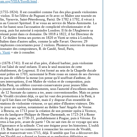
sm.org/VIIIA/Torelli.html
.
 (1755-1824). Il est considéré comme l'un des plus grands violonistes
violon. Il fut l'élève de Pugnani et fit avec ce Maître une tournée en
n, Varsovie, Saint-Pétersbourg, Paris). De 1782 à 1792, il vécut à
ns au Concert Spirituel. Il se voua au service de Marie-Antoinette. La
en fut banni sous l'accusation de complicité révolutionnaire et de
urg, puis fut autorisé à rejoindre Londres. Il fit de l'Angleterre sa
 réussit point dans ce domaine. De 1818 à 1822, il fut Directeur de
I. Ce théâtre ferma ses portes en 1820 et Viotti se retira à Londres,
Italien dans d'autres salles, comme la salle Favart. Oeuvres: 29
ymphonies concertantes pour 2 violons. Plusieurs oeuvres de musique
tionnaire des compositeurs, R. de Candé, Seuil, Paris,
a_Viotti
= site à consulter.
e (1678-1741). Il est né d'un père, d'abord barbier, puis violoniste
 est l'aîné de neuf enfants. Il sera le seul musicien de cette
robablement, de Legrenzi. Il s'est formé au sein de la Chapelle ducale
ordonné prêtre en 1703, surnommé le Prete rosso en raison de ses cheveux
tra pas de célébrer la messe (on pense qu'il souffrait d'asthme, de
es interruptions, il est Maître de violon et de composition, puis
della Pietà, un célèbre couvent-conservatoire pour jeunes filles
s jouent de nombreux instruments, sous l'autorité d'excellents maîtres.
git de 12 Suonate da camera a tre, assez conventionnelles. Mais on pense
e Vivaldi circulent déjà, ce qui lui vaut des promotions à la Pietà, à
il qu'il fait dans cet Ospedale, mais il y dispose d'un ensemble de
tions de violoniste virtuose, ce qui attire d'illustres visiteurs. Dès
rio pour ses opéras, notamment au théâtre Sant' Angelo de Venise.
2 à Brescia, en 1713 pour la création de son premier opéra à Vicence,
mera du landgrave Philippe de Hesse-Darmstadt, en 1723-24 à Rome
près du pape, en 1730-31, probablement à Prague, puis à Vérone. En
rtos à bas prix, avant de partir ! On ne sait rien de ce voyage qui sera
'ignorance et la solitude. C'est une énigme pour les historiens. L'oubli
t J.S. Bach qui va commencer à ressusciter les oeuvres de Vivaldi,
it et transcrivait vers 1715, déjà. Il semble que l'on a découvert des
est Vivaldi qui a donné sa forme et sa perfection définitive au