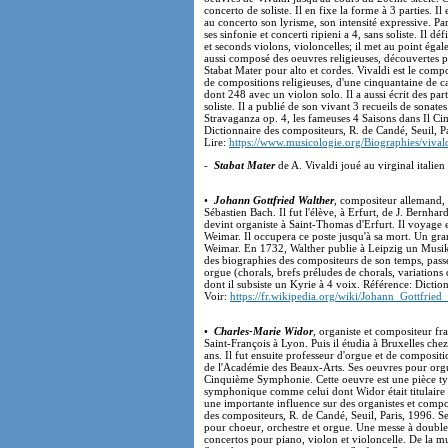
concerto de soliste. Il en fixe la forme à 3 parties. Il 
au concerto son lyrisme, son intensité expressive. Par 
ses sinfonie et concerti ripieni a 4, sans soliste. Il d
et seconds violons, violoncelles; il met au point égal
aussi composé des oeuvres religieuses, découvertes 
Stabat Mater pour alto et cordes. Vivaldi est le comp
de compositions religieuses, d'une cinquantaine de ca
dont 248 avec un violon solo. Il a aussi écrit des part
soliste. Il a publié de son vivant 3 recueils de sonate
Stravaganza op. 4, les fameuses 4 Saisons dans Il Ci
Dictionnaire des compositeurs, R. de Candé, Seuil, P
Lire:
https://www.musicologie.org/Biographies/vival
-
Stabat Mater
de A. Vivaldi joué au virginal italien 
•
Johann Gottfried Walther
, compositeur allemand, 
Sébastien Bach. Il fut l'élève, à Erfurt, de J. Bern
devint organiste à Saint-Thomas d'Erfurt. Il voyage e
Weimar. Il occupera ce poste jusqu'à sa mort. Un grand
Weimar. En 1732, Walther publie à Leipzig un Musika
des biographies des compositeurs de son temps, pas
orgue (chorals, brefs préludes de chorals, variations
dont il subsiste un Kyrie à 4 voix. Référence: Dictio
Voir:
https://fr.wikipedia.org/wiki/Johann_Gottfried
•
Charles-Marie Widor
, organiste et compositeur fr
Saint-François à Lyon. Puis il étudia à Bruxelles che
ans. Il fut ensuite professeur d'orgue et de compositi
de l'Académie des Beaux-Arts. Ses oeuvres pour org
Cinquième Symphonie. Cette oeuvre est une pièce t
symphonique comme celui dont Widor était titulaire à
une importante influence sur des organistes et com
des compositeurs, R. de Candé, Seuil, Paris, 1996. 
pour choeur, orchestre et orgue. Une messe à double
concertos pour piano, violon et violoncelle. De la 