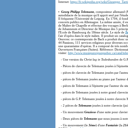
Internet:
https://fr.wikipedia.org/wiki/Giuseppe_Tarti
•
Georg Philipp Telemann
, compositeur allemand (
autodidacte de la musique qu'il apprit seul par l'ét
Il fréquente l'Université de Leipzig. En 1704, il fo
concerts publics en Allemagne. La même année, il est
de Maître de Chapelle et effectue des voyages à Berli
de Johanneum et Directeur de Musique des 5 principal
l'Ecole de Hambourg du 18ème siècle. Le style de
T
l'air d'opéra dans le style italien. Il produit un cata
Oeuvres: ce contemporain de Bach a produit donc une
44 Passions, 111 services religieux pour diverses oc
une quarantaine d'opéras. Il a composé de très nomb
Ouvertures Françaises (Suites). Référence: Dictionnai
visiter:
http://www.musiqueorguequebec.ca/catal/tel
- Une version du
Christ lag in Todesbanden
de G.P.
- Pièces de clavecin de Telemann jouées à l'épinette 
- pièces de clavecin de Telemann jouées par l'auteu
- pièces de Telemann jouées au piano par l'auteur d
- pièces de Telemann à l'épinette par l'auteur du sit
- pièces de Telemann jouées à notre grand claveci
- pièces de G.P. Telemann jouées à notre clavecin
- 2 pièces de
Telemann
jouées à notre clavecin (jui
- Un mouvement
Grazioso
d'une suite pour clavie
- Deux pièces de
Telemann
que nous jouons à not
- Un mouvement (le
3ème
) d'une
Fantaisie
(la
21