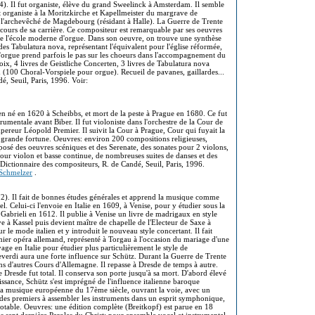
. Il fut organiste, élève du grand Sweelinck à Amsterdam. Il semble
 fut organiste à la Moritzkirche et Kapellmeister du margrave de
e l'archevêché de Magdebourg (résidant à Halle). La Guerre de Trente
cours de sa carrière. Ce compositeur est remarquable par ses oeuvres
s de l'école moderne d'orgue. Dans son oeuvre, on trouve une synthèse
r des Tabulatura nova, représentant l'équivalent pour l'église réformée,
 l'orgue prend parfois le pas sur les choeurs dans l'accompagnement du
oix, 4 livres de Geistliche Concerten, 3 livres de Tabulatura nova
h (100 Choral-Vorspiele pour orgue). Recueil de pavanes, gaillardes...
é, Seuil, Paris, 1996. Voir:
en né en 1620 à Scheibbs, et mort de la peste à Prague en 1680. Ce fut
umentale avant Biber. Il fut violoniste dans l'orchestre de la Cour de
mpereur Léopold Premier. Il suivit la Cour à Prague, Cour qui fuyait la
ne grande fortune. Oeuvres: environ 200 compositions religieuses,
osé des oeuvres scéniques et des Serenate, des sonates pour 2 violons,
our violon et basse continue, de nombreuses suites de danses et des
 Dictionnaire des compositeurs, R. de Candé, Seuil, Paris, 1996.
_Schmelzer
.
). Il fait de bonnes études générales et apprend la musique comme
. Celui-ci l'envoie en Italie en 1609, à Venise, pour y étudier sous la
de Gabrieli en 1612. Il publie à Venise un livre de madrigaux en style
ave à Kassel puis devient maître de chapelle de l'Electeur de Saxe à
r le mode italien et y introduit le nouveau style concertant. Il fait
emier opéra allemand, représenté à Torgau à l'occasion du mariage d'une
yage en Italie pour étudier plus particulièrement le style de
everdi aura une forte influence sur Schütz. Durant la Guerre de Trente
s d'autres Cours d'Allemagne. Il repasse à Dresde de temps à autre.
Dresde fut total. Il conserva son porte jusqu'à sa mort. D'abord élevé
aissance, Schütz s'est imprégné de l'influence italienne baroque
 la musique européenne du 17ème siècle, ouvrant la voie, avec un
un des premiers à assembler les instruments dans un esprit symphonique,
table. Oeuvres: une édition complète (Breitkopf) est parue en 18