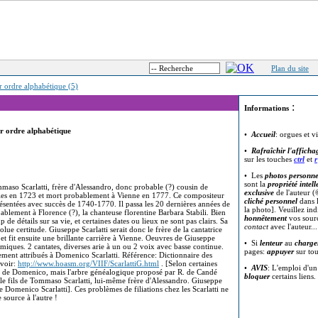
Plan du site
r ordre alphabétique (5)
:
Informations
par ordre alphabétique
•
Accueil
: orgues et v
•
Rafraîchir l'afficha
sur les touches
ctrl
et
r
• Les
photos personne
sont la
propriété intell
ommaso Scarlatti, frère d'Alessandro, donc probable (?) cousin de
exclusive
de l'auteur (
les en 1723 et mort probablement à Vienne en 1777. Ce compositeur
cliché personnel
dans l
présentées avec succès de 1740-1770. Il passa les 20 dernières années de
la photo]. Veuillez in
ablement à Florence (?), la chanteuse florentine Barbara Stabili. Bien
honnêtement
vos sour
e détails sur sa vie, et certaines dates ou lieux ne sont pas clairs. Sa
contact
avec l'auteur..
lue certitude. Giuseppe Scarlatti serait donc le frère de la cantatrice
 et fit ensuite une brillante carrière à Vienne. Oeuvres de Giuseppe
• Si
lenteur
au
charge
omiques. 2 cantates, diverses arie à un ou 2 voix avec basse continue.
pages:
appuyer
sur to
ssement attribués à Domenico Scarlatti. Référence: Dictionnaire des
 voir:
http://www.hoasm.org/VIIF/ScarlattiG.html
. [Selon certaines
•
AVIS
: L'emploi d'u
eu de Domenico, mais l'arbre généalogique proposé par R. de Candé
bloquer
certains liens.
 le fils de Tommaso Scarlatti, lui-même frère d'Alessandro. Giuseppe
de Domenico Scarlatti]. Ces problèmes de filiations chez les Scarlatti ne
 source à l'autre !